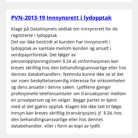
PVN-2013-19 Innsynsrett i lydopptak
Klage på Datatilsynets vedtak om innsynsrett for de
registrerte i lydopptak
Det var ikke bestridt at kunden har innsynsrett i
lydopptak av samtale mellom kunden og ansatt i
verdipapirforetak. Det følger av
personopplysningsloven § 24 at «Informasjonen kan
kreves skriftlig hos den behandlingsansvarlige eller hos
dennes databehandler». Nemnda kunne ikke se at det
var noen beskyttelsesverdig interesse for virksomheten
og dens ansatte i denne saken. Lydfilene gjengir
profesjonelle telefonsamtaler om transaksjoner mellom
en privatperson og en selger. Begge parter er kjent
med at det gjøres opptak. Klagen ble ikke tatt til følge.
Innsyn kan kreves skriftlig (transkripsjon), jf. § 24, hos
den behandlingsansvarlige eller hos dennes
databehandler, eller i form av kopi av lydfil.