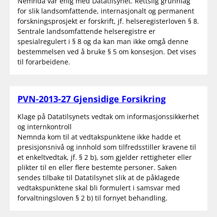
Nemnda var enig med Datatilsynet. Rettslig grunnlag
for slik landsomfattende, internasjonalt og permanent
forskningsprosjekt er forskrift, jf. helseregisterloven § 8.
Sentrale landsomfattende helseregistre er
spesialregulert i § 8 og da kan man ikke omgå denne
bestemmelsen ved å bruke § 5 om konsesjon. Det vises
til forarbeidene.
PVN-2013-27 Gjensidige Forsikring
Klage på Datatilsynets vedtak om informasjonssikkerhet
og internkontroll
Nemnda kom til at vedtakspunktene ikke hadde et
presisjonsnivå og innhold som tilfredsstiller kravene til
et enkeltvedtak, jf. § 2 b), som gjelder rettigheter eller
plikter til en eller flere bestemte personer. Saken
sendes tilbake til Datatilsynet slik at de påklagede
vedtakspunktene skal bli formulert i samsvar med
forvaltningsloven § 2 b) til fornyet behandling.