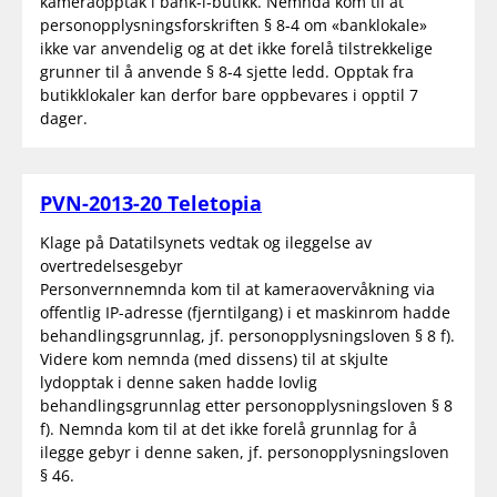
kameraopptak i bank-i-butikk. Nemnda kom til at
personopplysningsforskriften § 8-4 om «banklokale»
ikke var anvendelig og at det ikke forelå tilstrekkelige
grunner til å anvende § 8-4 sjette ledd. Opptak fra
butikklokaler kan derfor bare oppbevares i opptil 7
dager.
PVN-2013-20 Teletopia
Klage på Datatilsynets vedtak og ileggelse av
overtredelsesgebyr
Personvernnemnda kom til at kameraovervåkning via
offentlig IP-adresse (fjerntilgang) i et maskinrom hadde
behandlingsgrunnlag, jf. personopplysningsloven § 8 f).
Videre kom nemnda (med dissens) til at skjulte
lydopptak i denne saken hadde lovlig
behandlingsgrunnlag etter personopplysningsloven § 8
f). Nemnda kom til at det ikke forelå grunnlag for å
ilegge gebyr i denne saken, jf. personopplysningsloven
§ 46.