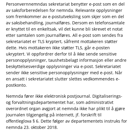
Personvernnemndas sekretariat benytter e-post som en del
av saksforberedelsen for nemnda. Relevante opplysninger
som fremkommer av e-postutveksling som skjer som en del
av saksbehandling, journalføres. Dersom en telefonsamtale
er knyttet til en enkeltsak, vil det kunne bli skrevet et notat
etter samtalen som journalføres. All e-post som sendes fra
sekretariatet er TLS kryptert, såfremt mottakeren støtter
dette. Hvis mottakeren ikke støtter TLS, går e-posten
ukryptert. Vi oppfordrer derfor til å ikke sende sensitive
personopplysninger, taushetsbelagt informasjon eller andre
beskyttelsesverdige opplysninger via e-post. Sekretariatet
sender ikke sensitive personopplysninger med e-post. Når
en ansatt i sekretariatet slutter slettes vedkommendes e-
postkonto.
Nemnda fører ikke elektronisk postjournal. Digitaliserings-
og forvaltningsdepartementet har, som administrativt
overordnet organ avgjort at nemnda ikke har plikt til å gjøre
journalen tilgjengelig på internett, jf. forskrift til
offentleglova § 6. Dette følger av departementets instruks for
nemnda 23. oktober 2018.