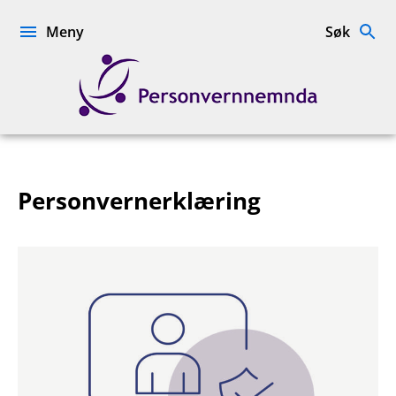
Hopp
til
Meny
Søk
innhold
Personvernnemnda
Personvernerklæring