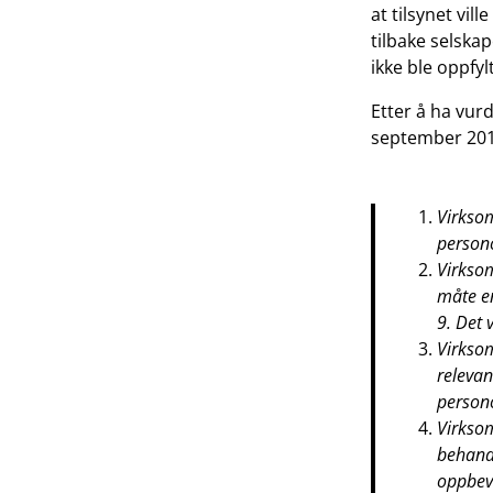
at tilsynet vil
tilbake selska
ikke ble oppfyl
Etter å ha vurd
september 201
Virkso
persono
Virksom
måte en
9. Det 
Virkso
relevan
persono
Virkso
behandl
oppbeva