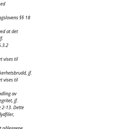
med
ngslovens §§ 18
ed at det
f.
6.3.2
 vises til
kerhetsbrudd, jf.
 vises til
dling av
ritet, jf.
 2-13. Dette
ydfiler,
at påleggene