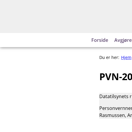
Hopp
til
innhold
Forside
Avgjøre
Du er her:
Hjem
PVN-20
Datatilsynets 
Personvernnemn
Rasmussen, An