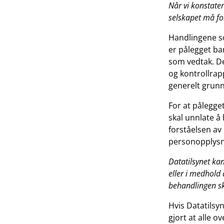
Når vi konstate
selskapet må for
Handlingene som
er pålegget bar
som vedtak. De
og kontrollrap
generelt grunn
For at pålegge
skal unnlate å
forståelsen av
personopplysn
Datatilsynet ka
eller i medhold 
behandlingen sk
Hvis Datatilsy
gjort at alle 