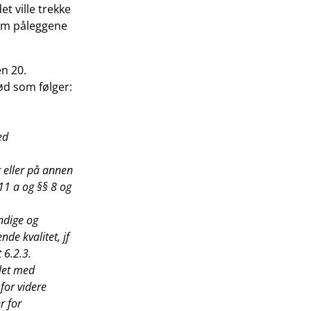
et ville trekke
som påleggene
en 20.
ød som følger:
ed
 eller på annen
11 a og §§ 8 og
ndige og
nde kvalitet, jf
 6.2.3.
let med
for videre
r for