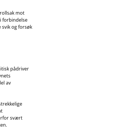
trollsak mot
i forbindelse
svik og forsøk
itisk pådriver
ynets
el av
strekkelige
at
erfor svært
ken.