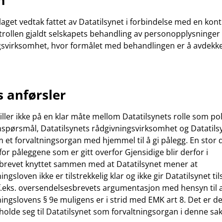
m
laget vedtak fattet av Datatilsynet i forbindelse med en kon
trollen gjaldt selskapets behandling av personopplysninger 
svirksomhet, hvor formålet med behandlingen er å avdekke 
s anførsler
iller ikke på en klar måte mellom Datatilsynets rolle som pol
spørsmål, Datatilsynets rådgivningsvirksomhet og Datatils
et forvaltningsorgan med hjemmel til å gi pålegg. En stor d
or påleggene som er gitt overfor Gjensidige blir derfor i
brevet knyttet sammen med at Datatilsynet mener at
gsloven ikke er tilstrekkelig klar og ikke gir Datatilsynet til
f f.eks. oversendelsesbrevets argumentasjon med hensyn til 
ngslovens § 9e muligens er i strid med EMK art 8. Det er d
holde seg til Datatilsynet som forvaltningsorgan i denne sa