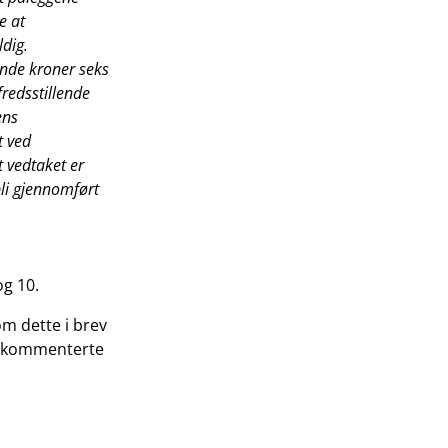
e at
ldig.
ende kroner seks
redsstillende
ens
t ved
t vedtaket er
bli gjennomført
og 10.
m dette i brev
er kommenterte