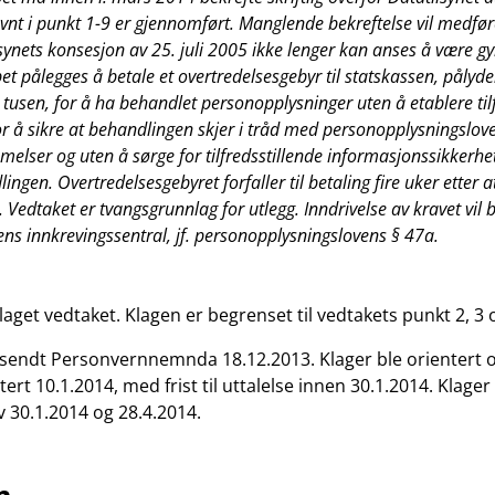
nt i punkt 1-9 er gjennomført. Manglende bekreftelse vil medfør
synets konsesjon av 25. juli 2005 ikke lenger kan anses å være gy
et pålegges å betale et overtredelsesgebyr til statskassen, pålyd
tusen, for å ha behandlet personopplysninger uten å etablere tilf
for å sikre at behandlingen skjer i tråd med personopplysningslov
elser og uten å sørge for tilfredsstillende informasjonssikkerhe
ingen. Overtredelsesgebyret forfaller til betaling fire uker etter a
. Vedtaket er tvangsgrunnlag for utlegg. Inndrivelse av kravet vil 
ens innkrevingssentral, jf. personopplysningslovens § 47a.
aget vedtaket. Klagen er begrenset til vedtakets punkt 2, 3 
sendt Personvernnemnda 18.12.2013. Klager ble orientert o
ert 10.1.2014, med frist til uttalelse innen 30.1.2014. Klag
v 30.1.2014 og 28.4.2014.