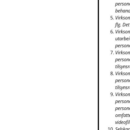
persono
behandl
Virksom
flg. Det
Virksom
utarbei
persono
Virksom
persono
tilsyns
Virksom
persono
tilsyns
Virksom
persono
persono
omfatte
videofi
Selskap