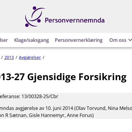
Personvernnemnda
lser
Klage/saksgang
Personvernerklæring
Om oss
PVN-
2013
Avgjørelser
2013-
27
13-27 Gjensidige Forsikring
Gjensidige
Forsikring
referanse: 13/00328-25/Cbr
das avgjørelse av 10. juni 2014 (Olav Torvund, Nina Mels
n R Sætnan, Gisle Hannemyr, Anne Forus)