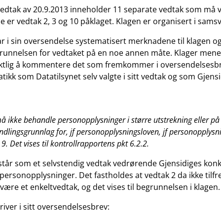
vedtak av 20.9.2013 inneholder 11 separate vedtak som må 
se er vedtak 2, 3 og 10 påklaget. Klagen er organisert i sam
ar i sin oversendelse systematisert merknadene til klagen o
grunnelsen for vedtaket på en noe annen måte. Klager mener
iktlig å kommentere det som fremkommer i oversendelsesbr
tikk som Datatilsynet selv valgte i sitt vedtak og som Gjensi
 ikke behandle personopplysninger i større utstrekning eller p
ndlingsgrunnlag for, jf personopplysningsloven, jf personopplysn
9. Det vises til kontrollrapportens pkt 6.2.2.
tår som et selvstendig vedtak vedrørende Gjensidiges kon
personopplysninger. Det fastholdes at vedtak 2 da ikke tilfre
 være et enkeltvedtak, og det vises til begrunnelsen i klagen.
river i sitt oversendelsesbrev: