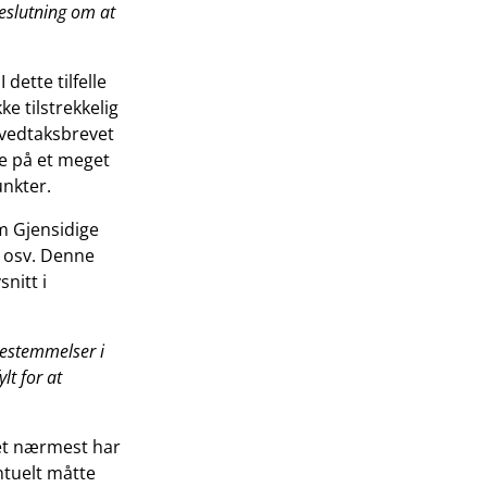
eslutning om at
dette tilfelle
ke tilstrekkelig
 vedtaksbrevet
re på et meget
unkter.
m Gjensidige
n osv. Denne
nitt i
bestemmelser i
lt for at
net nærmest har
ntuelt måtte