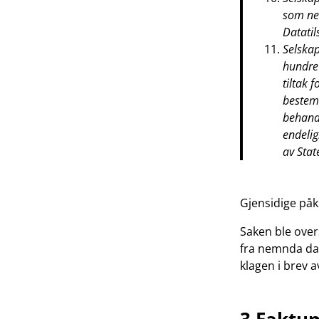
som nev
Datatil
Selskap
hundre 
tiltak 
bestemm
behandl
endelig
av Stat
Gjensidige påkl
Saken ble over
fra nemnda dat
klagen i brev a