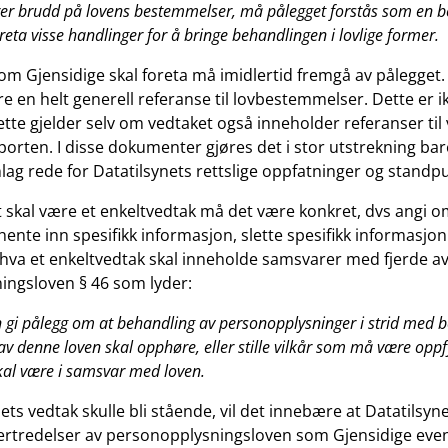
rer brudd på lovens bestemmelser, må pålegget forstås som en b
eta visse handlinger for å bringe behandlingen i lovlige former.
 Gjensidige skal foreta må imidlertid fremgå av pålegget. I 
e en helt generell referanse til lovbestemmelser. Dette er ik
tte gjelder selv om vedtaket også inneholder referanser til
porten. I disse dokumenter gjøres det i stor utstrekning ba
lag rede for Datatilsynets rettslige oppfatninger og standp
t skal være et enkeltvedtak må det være konkret, dvs angi o
 hente inn spesifikk informasjon, slette spesifikk informasjo
 hva et enkeltvedtak skal inneholde samsvarer med fjerde avs
ingsloven § 46 som lyder:
n gi pålegg om at behandling av personopplysninger i strid med 
av denne loven skal opphøre, eller stille vilkår som må være oppfy
al være i samsvar med loven.
nets vedtak skulle bli stående, vil det innebære at Datatilsy
overtredelser av personopplysningsloven som Gjensidige eve