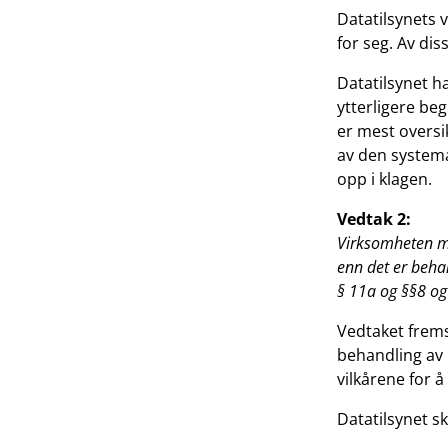
Datatilsynets 
for seg. Av dis
Datatilsynet h
ytterligere be
er mest overs
av den systema
opp i klagen.
Vedtak 2:
Virksomheten må
enn det er beha
§ 11a og §§8 og 
Vedtaket frems
behandling av 
vilkårene for å
Datatilsynet sk