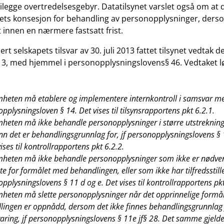
le ilegge overtredelsesgebyr. Datatilsynet varslet også om at d
pets konsesjon for behandling av personopplysninger, der
t innen en nærmere fastsatt frist.
ert selskapets tilsvar av 30. juli 2013 fattet tilsynet vedtak d
3, med hjemmel i personopplysningslovens§ 46. Vedtaket l
mheten må etablere og implementere internkontroll i samsvar m
pplysningsloven § 14. Det vises til tilsynsrapportens pkt 6.2.1.
heten må ikke behandle personopplysninger i større utstrekning
n det er behandlingsgrunnlag for, jf personopplysningslovens § 
vises til kontrollrapportens pkt 6.2.2.
mheten må ikke behandle personopplysninger som ikke er nødve
te for formålet med behandlingen, eller som ikke har tilfredsstille
pplysningslovens § 11 d og e. Det vises til kontrollrapportens pkt
mheten må slette personopplysninger når det opprinnelige formå
ingen er oppnådd, dersom det ikke finnes behandlingsgrunnlag 
ring, jf personopplysningslovens § 11e jf§ 28. Det samme gjelde