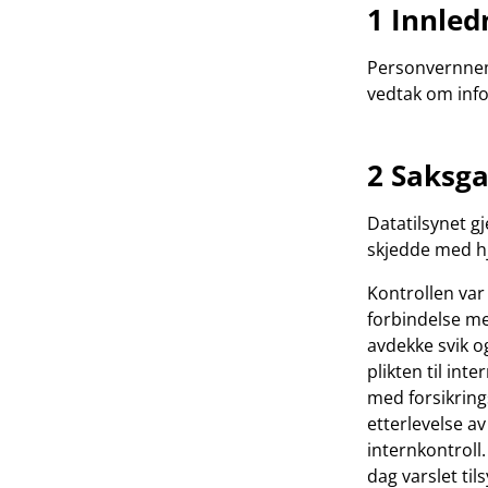
1 Innled
Personvernnemn
vedtak om info
2 Saksg
Datatilsynet g
skjedde med hj
Kontrollen var
forbindelse m
avdekke svik o
plikten til in
med forsikring
etterlevelse 
internkontroll
dag varslet til