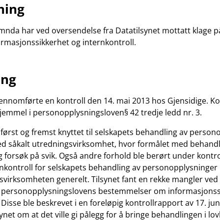
ning
da har ved oversendelse fra Datatilsynet mottatt klage på
rmasjonssikkerhet og internkontroll.
ang
jennomførte en kontroll den 14. mai 2013 hos Gjensidige. Ko
emmel i personopplysningsloven§ 42 tredje ledd nr. 3.
 først og fremst knyttet til selskapets behandling av person
ed såkalt utredningsvirksomhet, hvor formålet med behandl
g forsøk på svik. Også andre forhold ble berørt under kontr
ternkontroll for selskapets behandling av personopplysninger 
svirksomheten generelt. Tilsynet fant en rekke mangler ved
av personopplysningslovens bestemmelser om informasjonss
. Disse ble beskrevet i en foreløpig kontrollrapport av 17. j
synet om at det ville gi pålegg for å bringe behandlingen i lo