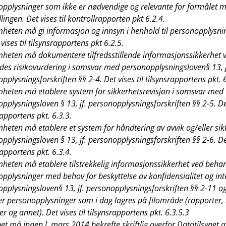
pplysninger som ikke er nødvendige og relevante for formålet 
ingen. Det vises til kontrollrapporten pkt 6.2.4.
heten må gi informasjon og innsyn i henhold til personopplysni
 vises til tilsynsrapportens pkt 6.2.5.
heten må dokumentere tilfredsstillende informasjonssikkerhet v
des risikovurdering i samsvar med personopplysningsloven§ 13, j
pplysningsforskriften §§ 2-4. Det vises til tilsynsrapportens pkt. 
heten må etablere system for sikkerhetsrevisjon i samsvar med
pplysningsloven § 13, jf. personopplysningsforskriften §§ 2-5. Det
rapportens pkt. 6.3.3.
heten må etablere et system for håndtering av avvik og/eller sik
pplysningsloven § 13, jf. personopplysningsforskriften §§ 2-6. Det
rapportens pkt. 6.3.4.
heten må etablere tilstrekkelig informasjonssikkerhet ved behan
pplysninger med behov for beskyttelse av konfidensialitet og integ
pplysningsloven§ 13, jf. personopplysningsforskriften §§ 2-11 og
r personopplysninger som i dag lagres på filområde (rapporter, l
ler og annet). Det vises til tilsynsrapportens pkt. 6.3.5.3
et må innen l. mars 2014 bekrefte skriftlig overfor Datatilsynet 