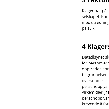
3 Faktu
Klager har påk
selskapet. Kon
med utredning
på svik.
4 Klager
Datatilsynet sk
for personvern
opptreden som 
begrunnelsen f
oversendelses
personopplysnin
virkemidler, j
personopplysni
krevende å for