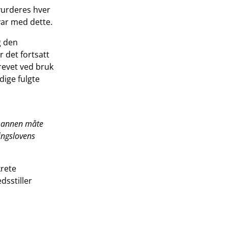
vurderes hver
svar med dette.
g den
 det fortsatt
evet ved bruk
dige fulgte
å annen måte
ingslovens
krete
dsstiller