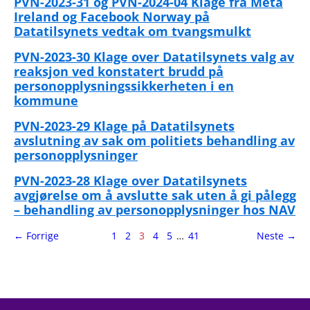
PVN-2023-31 og PVN-2024-04 Klage fra Meta
Ireland og Facebook Norway på
Datatilsynets vedtak om tvangsmulkt
PVN-2023-30 Klage over Datatilsynets valg av
reaksjon ved konstatert brudd på
personopplysningssikkerheten i en
kommune
PVN-2023-29 Klage på Datatilsynets
avslutning av sak om politiets behandling av
personopplysninger
PVN-2023-28 Klage over Datatilsynets
avgjørelse om å avslutte sak uten å gi pålegg
– behandling av personopplysninger hos NAV
side
Side
side
← Forrige
1
2
3
4
5
…
41
Neste
→
3
av
41