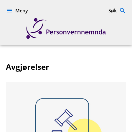
Hopp
til
Meny
Søk
innhold
Personvernnemnda
Avgjørelser