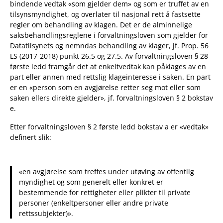
bindende vedtak «som gjelder dem» og som er truffet av en
tilsynsmyndighet, og overlater til nasjonal rett å fastsette
regler om behandling av klagen. Det er de alminnelige
saksbehandlingsreglene i forvaltningsloven som gjelder for
Datatilsynets og nemndas behandling av klager, jf. Prop. 56
LS (2017-2018) punkt 26.5 og 27.5. Av forvaltningsloven § 28
første ledd framgår det at enkeltvedtak kan påklages av en
part eller annen med rettslig klageinteresse i saken. En part
er en «person som en avgjørelse retter seg mot eller som
saken ellers direkte gjelder», jf. forvaltningsloven § 2 bokstav
e.
Etter forvaltningsloven § 2 første ledd bokstav a er «vedtak»
definert slik:
«en avgjørelse som treffes under utøving av offentlig
myndighet og som generelt eller konkret er
bestemmende for rettigheter eller plikter til private
personer (enkeltpersoner eller andre private
rettssubjekter)».