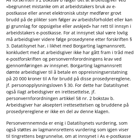
«begrunnet mistanke om at arbeidstakers bruk av e-
postkasse eller annet elektronisk utstyr medfører grovt
brudd på de plikter som følger av arbeidsforholdet eller kan
gi grunnlag for oppsigelse eller avskjed» har rett til innsyn i
arbeidstakers e-postkasse. For at innsynet skal være lovlig
må arbeidsgiver videre følge prosedyrene etter forskriften §
3. Datatilsynet har, i likhet med Borgarting lagmannsrett,
konkludert med at arbeidsgiver ikke har gått fram i tråd med
e-postforskriften og personvernforordningens krav ved
gjennomføringen av innsynet. Borgarting lagmannsrett
dømte arbeidsgiver til å betale en oppreisningserstatning
på 20 000 kroner til A for brudd på disse prosedyrereglene,
jf. personopplysningsloven § 30. For dette har Datatilsynet
også ilagt arbeidsgiver en irettesettelse, jf.
personvernforordningen artikkel 58 nr. 2 bokstav b.
Arbeidsgiver har akseptert irettesettelsen og bruddene på
prosedyrereglene er ikke en del av denne klagen.
Personvernnemnda er enig i Datatilsynets vurdering, som
også støttes av lagmannsrettens vurdering som igjen viser
til tingrettens begrunnelse, om at innsynet i As e-postkasse