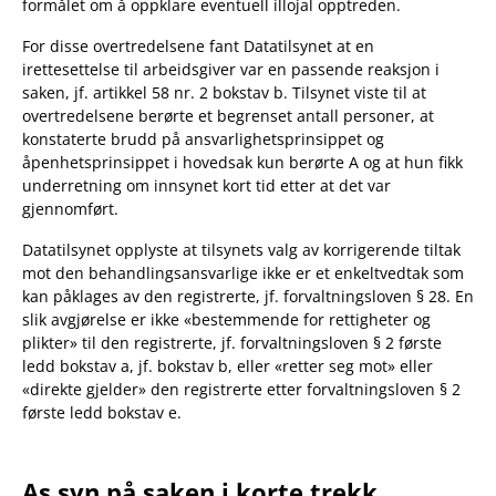
formålet om å oppklare eventuell illojal opptreden.
For disse overtredelsene fant Datatilsynet at en
irettesettelse til arbeidsgiver var en passende reaksjon i
saken, jf. artikkel 58 nr. 2 bokstav b. Tilsynet viste til at
overtredelsene berørte et begrenset antall personer, at
konstaterte brudd på ansvarlighetsprinsippet og
åpenhetsprinsippet i hovedsak kun berørte A og at hun fikk
underretning om innsynet kort tid etter at det var
gjennomført.
Datatilsynet opplyste at tilsynets valg av korrigerende tiltak
mot den behandlingsansvarlige ikke er et enkeltvedtak som
kan påklages av den registrerte, jf. forvaltningsloven § 28. En
slik avgjørelse er ikke «bestemmende for rettigheter og
plikter» til den registrerte, jf. forvaltningsloven § 2 første
ledd bokstav a, jf. bokstav b, eller «retter seg mot» eller
«direkte gjelder» den registrerte etter forvaltningsloven § 2
første ledd bokstav e.
As syn på saken i korte trekk