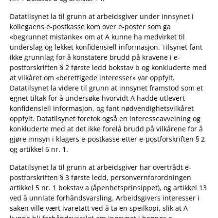
Datatilsynet la til grunn at arbeidsgiver under innsynet i
kollegaens e-postkasse kom over e-poster som ga
«begrunnet mistanke» om at A kunne ha medvirket til
underslag og lekket konfidensiell informasjon. Tilsynet fant
ikke grunnlag for å konstatere brudd på kravene i e-
postforskriften § 2 første ledd bokstav b og konkluderte med
at vilkåret om «berettigede interesser» var oppfylt.
Datatilsynet la videre til grunn at innsynet framstod som et
egnet tiltak for å undersøke hvorvidt A hadde utlevert
konfidensiell informasjon, og fant nødvendighetsvilkåret
oppfylt. Datatilsynet foretok også en interesseavveining og
konkluderte med at det ikke forelå brudd på vilkårene for å
gjøre innsyn i klagers e-postkasse etter e-postforskriften § 2
og artikkel 6 nr. 1.
Datatilsynet la til grunn at arbeidsgiver har overtrådt e-
postforskriften § 3 første ledd, personvernforordningen
artikkel 5 nr. 1 bokstav a (åpenhetsprinsippet), og artikkel 13
ved å unnlate forhåndsvarsling. Arbeidsgivers interesser i
saken ville vært ivaretatt ved å ta en speilkopi, slik at A