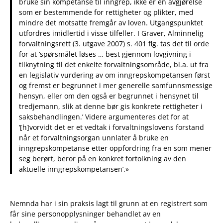
bruke sin kompetanse til inngrep, ikke er en avgjørelse
som er bestemmende for rettigheter og plikter, med
mindre det motsatte fremgår av loven. Utgangspunktet
utfordres imidlertid i visse tilfeller. I Graver, Alminnelig
forvaltningsrett (3. utgave 2007) s. 401 flg. tas det til orde
for at ‘spørsmålet løses … best gjennom lovgivning i
tilknytning til det enkelte forvaltningsområde, bl.a. ut fra
en legislativ vurdering av om inngrepskompetansen først
og fremst er begrunnet i mer generelle samfunnsmessige
hensyn, eller om den også er begrunnet i hensynet til
tredjemann, slik at denne bør gis konkrete rettigheter i
saksbehandlingen.’ Videre argumenteres det for at
‘[h]vorvidt det er et vedtak i forvaltningslovens forstand
når et forvaltningsorgan unnlater å bruke en
inngrepskompetanse etter oppfordring fra en som mener
seg berørt, beror på en konkret fortolkning av den
aktuelle inngrepskompetansen’.»
Nemnda har i sin praksis lagt til grunn at en registrert som
får sine personopplysninger behandlet av en