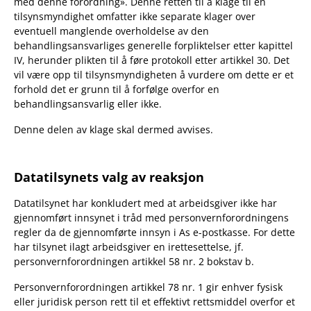
med denne forordning». Denne retten til å klage til en
tilsynsmyndighet omfatter ikke separate klager over
eventuell manglende overholdelse av den
behandlingsansvarliges generelle forpliktelser etter kapittel
IV, herunder plikten til å føre protokoll etter artikkel 30. Det
vil være opp til tilsynsmyndigheten å vurdere om dette er et
forhold det er grunn til å forfølge overfor en
behandlingsansvarlig eller ikke.
Denne delen av klage skal dermed avvises.
Datatilsynets valg av reaksjon
Datatilsynet har konkludert med at arbeidsgiver ikke har
gjennomført innsynet i tråd med personvernforordningens
regler da de gjennomførte innsyn i As e-postkasse. For dette
har tilsynet ilagt arbeidsgiver en irettesettelse, jf.
personvernforordningen artikkel 58 nr. 2 bokstav b.
Personvernforordningen artikkel 78 nr. 1 gir enhver fysisk
eller juridisk person rett til et effektivt rettsmiddel overfor et