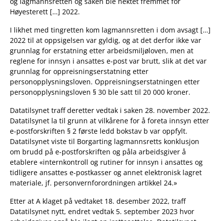
og lagmannsretten og saken ble nektet fremmet for
Høyesterett […] 2022.
I likhet med tingretten kom lagmannsretten i dom avsagt […]
2022 til at oppsigelsen var gyldig, og at det derfor ikke var
grunnlag for erstatning etter arbeidsmiljøloven, men at
reglene for innsyn i ansattes e-post var brutt, slik at det var
grunnlag for oppreisningserstatning etter
personopplysningsloven. Oppreisningserstatningen etter
personopplysningsloven § 30 ble satt til 20 000 kroner.
Datatilsynet traff deretter vedtak i saken 28. november 2022.
Datatilsynet la til grunn at vilkårene for å foreta innsyn etter
e-postforskriften § 2 første ledd bokstav b var oppfylt.
Datatilsynet viste til Borgarting lagmannsretts konklusjon
om brudd på e-postforskriften og påla arbeidsgiver å
etablere «internkontroll og rutiner for innsyn i ansattes og
tidligere ansattes e-postkasser og annet elektronisk lagret
materiale, jf. personvernforordningen artikkel 24.»
Etter at A klaget på vedtaket 18. desember 2022, traff
Datatilsynet nytt, endret vedtak 5. september 2023 hvor