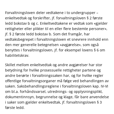
Forvaltningsloven deler vedtakene i to undergrupper –
enkeltvedtak og forskrifter, jf. forvaltningsloven § 2 første
ledd bokstav b og c. Enkeltvedtakene er vedtak som «gjelder
rettigheter eller plikter til en eller flere bestemte personer»,
jf. § 2 første ledd bokstav b. Som det framgår, har
vedtaksbegrepet i forvaltningsloven et snevrere innhold enn
den mer generelle betegnelsen «avgjørelse», som også
benyttes i forvaltningsloven, jf. for eksempel lovens § 6 om
habilitetskrav.
Skillet mellom enkeltvedtak og andre avgjørelser har stor
betydning for hvilke prosessuelle rettigheter partene og
andre berørte i forvaltningssaken har, og for hvilke regler
offentlige forvaltningsorganer må følge ved behandlingen av
saken. Saksbehandlingsreglene i forvaltningsloven kap. IV-VI
om bl.a. forhåndsvarsel, utrednings- og opplysningsplikt,
dokumentinnsyn, begrunnelse og klage, får bare anvendelse
i saker som gjelder enkeltvedtak, jf. forvaltningsloven § 3
første ledd.