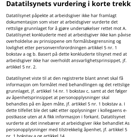
Datatilsynets vurdering i korte trekk
Datatilsynet påpekte at arbeidsgiver ikke har framlagt
dokumentasjon som viser at arbeidsgiver vurderte det
rettslige grunnlaget for å gjøre undersøkelser rettet mot A.
Datatilsynet konkluderte med at arbeidsgiver ikke kan påvise
overholdelse av prinsippene om formålsbegrensning og
lovlighet etter personvernforordningen artikkel 5 nr. 1
bokstav a og b. Basert på dette konkluderte tilsynet med at
arbeidsgiver ikke har overholdt ansvarlighetsprinsippet, jf.
artikkel 5 nr. 2.
Datatilsynet viste til at den registrerte blant annet skal få
informasjon om formålet med behandlingen og det rettslige
grunnlaget, jf. artikkel 14 nr. 1 bokstav c, samt at det følger
av åpenhetsprinsippet at personopplysninger skal
behandles på en åpen måte, jf. artikkel 5 nr. 1 bokstav a. I
dette tilfellet ble det søkt etter opplysninger i kollegaens e-
postkasse uten at A fikk informasjon i forkant. Datatilsynet
vurderte at det innebærer at arbeidsgiver ikke behandlet As
personopplysninger med tilstrekkelig åpenhet, jf. artikkel 5
nr. 1 bokstav a og artikkel 14.