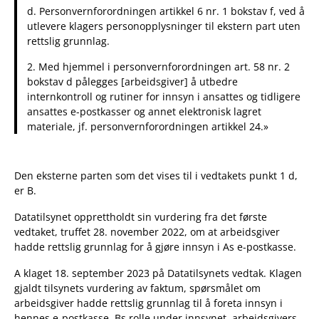
d. Personvernforordningen artikkel 6 nr. 1 bokstav f, ved å
utlevere klagers personopplysninger til ekstern part uten
rettslig grunnlag.
2. Med hjemmel i personvernforordningen art. 58 nr. 2
bokstav d pålegges [arbeidsgiver] å utbedre
internkontroll og rutiner for innsyn i ansattes og tidligere
ansattes e-postkasser og annet elektronisk lagret
materiale, jf. personvernforordningen artikkel 24.»
Den eksterne parten som det vises til i vedtakets punkt 1 d,
er B.
Datatilsynet opprettholdt sin vurdering fra det første
vedtaket, truffet 28. november 2022, om at arbeidsgiver
hadde rettslig grunnlag for å gjøre innsyn i As e-postkasse.
A klaget 18. september 2023 på Datatilsynets vedtak. Klagen
gjaldt tilsynets vurdering av faktum, spørsmålet om
arbeidsgiver hadde rettslig grunnlag til å foreta innsyn i
hennes e-postkasse, Bs rolle under innsynet, arbeidsgivers