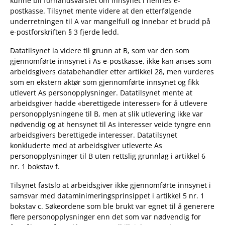
kunne bli forhåndsvarslet om innsynet i hennes e-
postkasse. Tilsynet mente videre at den etterfølgende
underretningen til A var mangelfull og innebar et brudd på
e-postforskriften § 3 fjerde ledd.
Datatilsynet la videre til grunn at B, som var den som
gjennomførte innsynet i As e-postkasse, ikke kan anses som
arbeidsgivers databehandler etter artikkel 28, men vurderes
som en ekstern aktør som gjennomførte innsynet og fikk
utlevert As personopplysninger. Datatilsynet mente at
arbeidsgiver hadde «berettigede interesser» for å utlevere
personopplysningene til B, men at slik utlevering ikke var
nødvendig og at hensynet til As interesser veide tyngre enn
arbeidsgivers berettigede interesser. Datatilsynet
konkluderte med at arbeidsgiver utleverte As
personopplysninger til B uten rettslig grunnlag i artikkel 6
nr. 1 bokstav f.
Tilsynet fastslo at arbeidsgiver ikke gjennomførte innsynet i
samsvar med dataminimeringsprinsippet i artikkel 5 nr. 1
bokstav c. Søkeordene som ble brukt var egnet til å generere
flere personopplysninger enn det som var nødvendig for