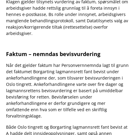
Klagen gjelder tilsynets vurdering av faktum, spørsmålet om
arbeidsgiver hadde rettslig grunnlag til å foreta innsyn i
hennes e-postkasse, Bs rolle under innsynet, arbeidsgivers
manglende behandlingsprotokoll, samt Datatilsynets valg av
reaksjon/korrigerende tiltak (irettesettelse) overfor
arbeidsgiver.
Faktum – nemndas bevisvurdering
Når det gjelder faktum har Personvernnemnda lagt til grunn
det faktumet Borgarting lagmannsrett fant bevist under
ankeforhandlingene der, som tilsvarer bevisvurderingen i
Oslo tingrett. Ankeforhandlingene varte over fire dager og
lagmannsrettens bevisvurdering er basert på umiddelbar
bevisføring for retten. Bevisførselen under
ankeforhandlingene er derfor grundigere og mer
omfattende enn hva som er tilfelle ved en skriftlig
forvaltningsklage.
Både Oslo tingrett og Borgarting lagmannsrett fant bevist at
A hadde delt innsideopplysninger, samt også annen