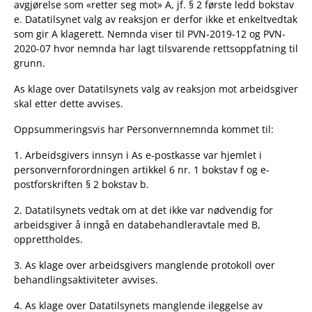
avgjørelse som «retter seg mot» A, jf. § 2 første ledd bokstav
e. Datatilsynet valg av reaksjon er derfor ikke et enkeltvedtak
som gir A klagerett. Nemnda viser til PVN-2019-12 og PVN-
2020-07 hvor nemnda har lagt tilsvarende rettsoppfatning til
grunn.
As klage over Datatilsynets valg av reaksjon mot arbeidsgiver
skal etter dette avvises.
Oppsummeringsvis har Personvernnemnda kommet til:
1. Arbeidsgivers innsyn i As e-postkasse var hjemlet i
personvernforordningen artikkel 6 nr. 1 bokstav f og e-
postforskriften § 2 bokstav b.
2. Datatilsynets vedtak om at det ikke var nødvendig for
arbeidsgiver å inngå en databehandleravtale med B,
opprettholdes.
3. As klage over arbeidsgivers manglende protokoll over
behandlingsaktiviteter avvises.
4. As klage over Datatilsynets manglende ileggelse av