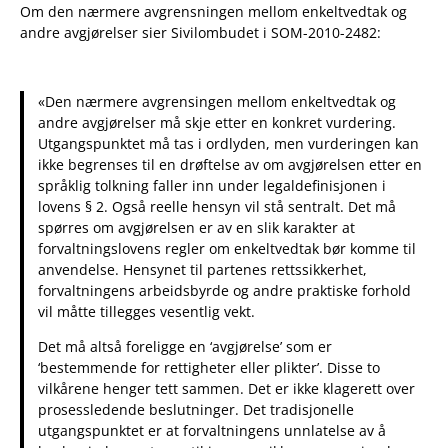
Om den nærmere avgrensningen mellom enkeltvedtak og
andre avgjørelser sier Sivilombudet i SOM-2010-2482:
«Den nærmere avgrensingen mellom enkeltvedtak og
andre avgjørelser må skje etter en konkret vurdering.
Utgangspunktet må tas i ordlyden, men vurderingen kan
ikke begrenses til en drøftelse av om avgjørelsen etter en
språklig tolkning faller inn under legaldefinisjonen i
lovens § 2. Også reelle hensyn vil stå sentralt. Det må
spørres om avgjørelsen er av en slik karakter at
forvaltningslovens regler om enkeltvedtak bør komme til
anvendelse. Hensynet til partenes rettssikkerhet,
forvaltningens arbeidsbyrde og andre praktiske forhold
vil måtte tillegges vesentlig vekt.
Det må altså foreligge en ‘avgjørelse’ som er
‘bestemmende for rettigheter eller plikter’. Disse to
vilkårene henger tett sammen. Det er ikke klagerett over
prosessledende beslutninger. Det tradisjonelle
utgangspunktet er at forvaltningens unnlatelse av å