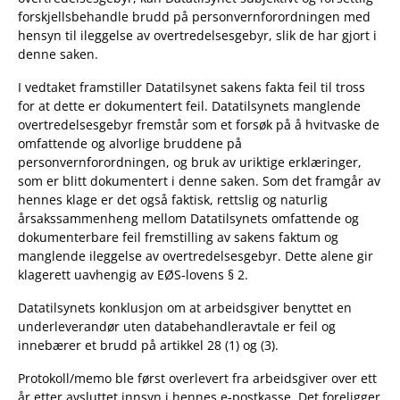
forskjellsbehandle brudd på personvernforordningen med
hensyn til ileggelse av overtredelsesgebyr, slik de har gjort i
denne saken.
I vedtaket framstiller Datatilsynet sakens fakta feil til tross
for at dette er dokumentert feil. Datatilsynets manglende
overtredelsesgebyr fremstår som et forsøk på å hvitvaske de
omfattende og alvorlige bruddene på
personvernforordningen, og bruk av uriktige erklæringer,
som er blitt dokumentert i denne saken. Som det framgår av
hennes klage er det også faktisk, rettslig og naturlig
årsakssammenheng mellom Datatilsynets omfattende og
dokumenterbare feil fremstilling av sakens faktum og
manglende ileggelse av overtredelsesgebyr. Dette alene gir
klagerett uavhengig av EØS-lovens § 2.
Datatilsynets konklusjon om at arbeidsgiver benyttet en
underleverandør uten databehandleravtale er feil og
innebærer et brudd på artikkel 28 (1) og (3).
Protokoll/memo ble først overlevert fra arbeidsgiver over ett
år etter avsluttet innsyn i hennes e-postkasse. Det foreligger