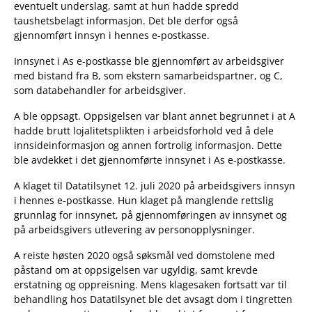
eventuelt underslag, samt at hun hadde spredd
taushetsbelagt informasjon. Det ble derfor også
gjennomført innsyn i hennes e-postkasse.
Innsynet i As e-postkasse ble gjennomført av arbeidsgiver
med bistand fra B, som ekstern samarbeidspartner, og C,
som databehandler for arbeidsgiver.
A ble oppsagt. Oppsigelsen var blant annet begrunnet i at A
hadde brutt lojalitetsplikten i arbeidsforhold ved å dele
innsideinformasjon og annen fortrolig informasjon. Dette
ble avdekket i det gjennomførte innsynet i As e-postkasse.
A klaget til Datatilsynet 12. juli 2020 på arbeidsgivers innsyn
i hennes e-postkasse. Hun klaget på manglende rettslig
grunnlag for innsynet, på gjennomføringen av innsynet og
på arbeidsgivers utlevering av personopplysninger.
A reiste høsten 2020 også søksmål ved domstolene med
påstand om at oppsigelsen var ugyldig, samt krevde
erstatning og oppreisning. Mens klagesaken fortsatt var til
behandling hos Datatilsynet ble det avsagt dom i tingretten