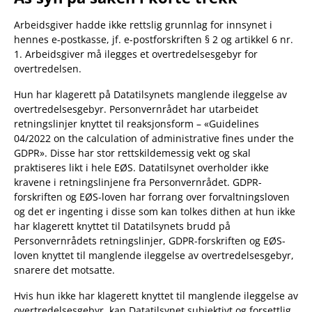
Arbeidsgiver hadde ikke rettslig grunnlag for innsynet i
hennes e-postkasse, jf. e-postforskriften § 2 og artikkel 6 nr.
1. Arbeidsgiver må ilegges et overtredelsesgebyr for
overtredelsen.
Hun har klagerett på Datatilsynets manglende ileggelse av
overtredelsesgebyr. Personvernrådet har utarbeidet
retningslinjer knyttet til reaksjonsform – «Guidelines
04/2022 on the calculation of administrative fines under the
GDPR». Disse har stor rettskildemessig vekt og skal
praktiseres likt i hele EØS. Datatilsynet overholder ikke
kravene i retningslinjene fra Personvernrådet. GDPR-
forskriften og EØS-loven har forrang over forvaltningsloven
og det er ingenting i disse som kan tolkes dithen at hun ikke
har klagerett knyttet til Datatilsynets brudd på
Personvernrådets retningslinjer, GDPR-forskriften og EØS-
loven knyttet til manglende ileggelse av overtredelsesgebyr,
snarere det motsatte.
Hvis hun ikke har klagerett knyttet til manglende ileggelse av
overtredelsesgebyr, kan Datatilsynet subjektivt og forsettlig