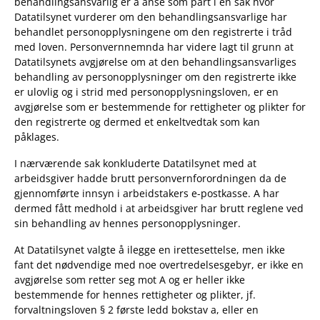
behandlingsansvarlig er å anse som part i en sak hvor
Datatilsynet vurderer om den behandlingsansvarlige har
behandlet personopplysningene om den registrerte i tråd
med loven. Personvernnemnda har videre lagt til grunn at
Datatilsynets avgjørelse om at den behandlingsansvarliges
behandling av personopplysninger om den registrerte ikke
er ulovlig og i strid med personopplysningsloven, er en
avgjørelse som er bestemmende for rettigheter og plikter for
den registrerte og dermed et enkeltvedtak som kan
påklages.
I nærværende sak konkluderte Datatilsynet med at
arbeidsgiver hadde brutt personvernforordningen da de
gjennomførte innsyn i arbeidstakers e-postkasse. A har
dermed fått medhold i at arbeidsgiver har brutt reglene ved
sin behandling av hennes personopplysninger.
At Datatilsynet valgte å ilegge en irettesettelse, men ikke
fant det nødvendige med noe overtredelsesgebyr, er ikke en
avgjørelse som retter seg mot A og er heller ikke
bestemmende for hennes rettigheter og plikter, jf.
forvaltningsloven § 2 første ledd bokstav a, eller en