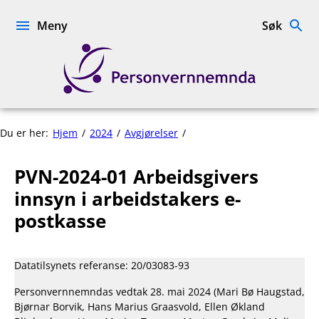
Hopp
til
Meny
Søk
innhold
Personvernnemnda
PVN-
Du er her:
Hjem
2024
Avgjørelser
2024-
01
PVN-2024-01 Arbeidsgivers
Arbeidsgivers
innsyn
innsyn i arbeidstakers e-
i
postkasse
arbeidstakers
e-
postkasse
Datatilsynets referanse: 20/03083-93
Personvernnemndas vedtak 28. mai 2024 (Mari Bø Haugstad,
Bjørnar Borvik, Hans Marius Graasvold, Ellen Økland