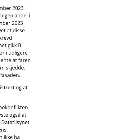
tember 2023
 egen andel i
tember 2023
et at disse
 krevd
net gikk B
 i tidligere
mente at faren
om skjedde.
 fasaden.
strert og at
abokonflikten
ste også at
l Datatilsynet
ens
n ikke ha