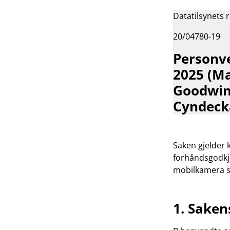
Datatilsynets 
20/04780-19
Personv
2025 (Ma
Goodwin
Cyndecka
Saken gjelder 
forhåndsgodkj
mobilkamera s
1. Sake