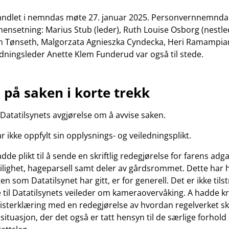
andlet i nemndas møte 27. januar 2025. Personvernnemnd
nsetning: Marius Stub (leder), Ruth Louise Osborg (nestle
n Tønseth, Malgorzata Agnieszka Cyndecka, Heri Ramampiar
edningsleder Anette Klem Funderud var også til stede.
n på saken i korte trekk
 Datatilsynets avgjørelse om å avvise saken.
r ikke oppfylt sin opplysnings- og veiledningsplikt.
dde plikt til å sende en skriftlig redegjørelse for farens adga
eilighet, hageparsell samt deler av gårdsrommet. Dette har ha
n som Datatilsynet har gitt, er for generell. Det er ikke tilst
 til Datatilsynets veileder om kameraovervåking. A hadde kr
alisterklæring med en redegjørelse av hvordan regelverket sk
situasjon, der det også er tatt hensyn til de særlige forhold