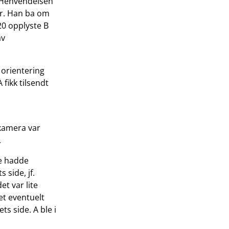
. Henvendelsen
r. Han ba om
20 opplyste B
av
 orientering
fikk tilsendt
skamera var
.
kke hadde
 side, jf.
et var lite
et eventuelt
ts side. A ble i