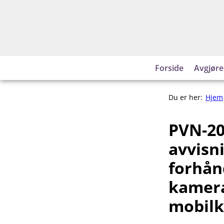
Hopp
til
innhold
Forside
Avgjøre
Du er her:
Hjem
PVN-20
avvisn
forhån
kamera
mobilk