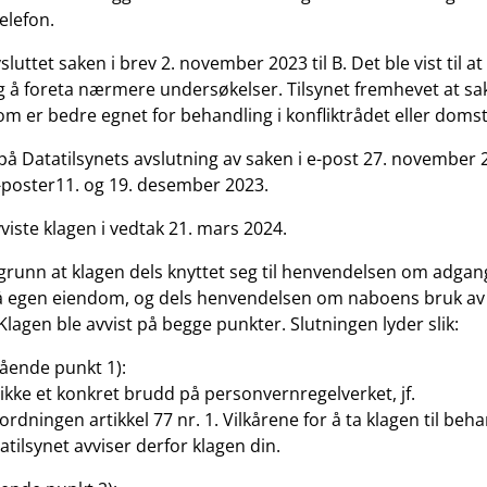
elefon.
sluttet saken i brev 2. november 2023 til B. Det ble vist til at
 å foreta nærmere undersøkelser. Tilsynet fremhevet at sa
om er bedre egnet for behandling i konfliktrådet eller doms
 på Datatilsynets avslutning av saken i e-post 27. november
e-poster11. og 19. desember 2023.
viste klagen i vedtak 21. mars 2024.
l grunn at klagen dels knyttet seg til henvendelsen om adgang
 egen eiendom, og dels henvendelsen om naboens bruk av
lagen ble avvist på begge punkter. Slutningen lyder slik:
ående punkt 1):
 ikke et konkret brudd på personvernregelverket, jf.
dningen artikkel 77 nr. 1. Vilkårene for å ta klagen til beha
atilsynet avviser derfor klagen din.