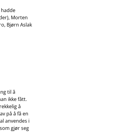
a hadde
der), Morten
o, Bjørn Aslak
ng til å
n ikke fått.
rekkelig å
av på å få en
al anvendes i
 som gjør seg