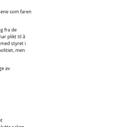
lsene som faren
g fra de
r plikt til å
 med styret i
politiet, men
ge av
et