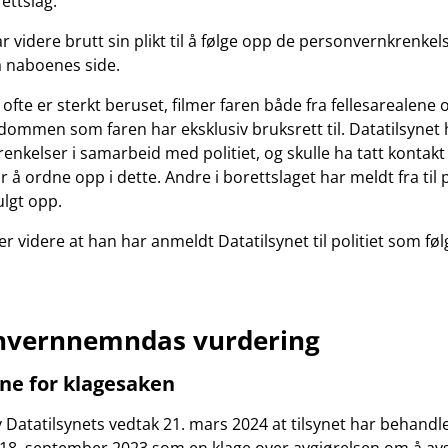
ettslag.
ar videre brutt sin plikt til å følge opp de personvernkrenke
ra naboenes side.
fte er sterkt beruset, filmer faren både fra fellesarealene o
ommen som faren har eksklusiv bruksrett til. Datatilsynet ha
krenkelser i samarbeid med politiet, og skulle ha tatt kontakt
r å ordne opp i dette. Andre i borettslaget har meldt fra til 
ulgt opp.
r videre at han har anmeldt Datatilsynet til politiet som føl
onvernnemndas vurdering
e for klagesaken
 Datatilsynets vedtak 21. mars 2024 at tilsynet har behandl