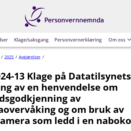
Personvernnemnda
lser
Klage/saksgang
Personvernerklæring
Om oss
PVN-
2025
Avgjørelser
2024-
13
24-13 Klage på Datatilsynets
Klage
på
ing av en henvendelse om
Datatilsynets
avvisning
dsgodkjenning av
av
overvåking og om bruk av
en
henvendelse
amera som ledd i en naboko
om
forhåndsgodkjenning
av