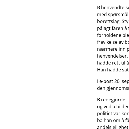
B henvendte seg
med spørsmål 
borettslag. Sty
pålagt faren å
forholdene ble 
fravikelse av b
nærmere inn på
henvendelser. H
hadde rett til
Han hadde sat
I e-post 20. s
den gjennomsni
B redegjorde i 
og vedla bild
politiet var ko
ba han om å f
andelsleilighe