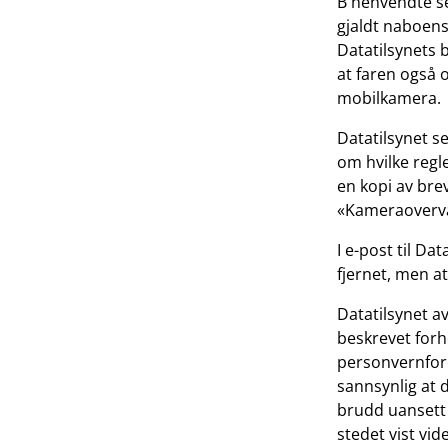
B henvendte se
gjaldt naboen
Datatilsynets 
at faren også 
mobilkamera.
Datatilsynet s
om hvilke regl
en kopi av brev
«Kameraovervåk
I e-post til D
fjernet, men a
Datatilsynet av
beskrevet forh
personvernforor
sannsynlig at 
brudd uansett n
stedet vist vid