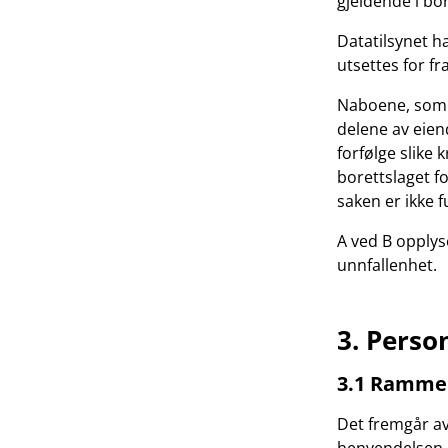
gjeldende i bor
Datatilsynet h
utsettes for f
Naboene, som o
delene av eiend
forfølge slike 
borettslaget fo
saken er ikke f
A ved B opplyse
unnfallenhet.
3. Pers
3.1 Rammen
Det fremgår av