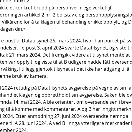
ende punkt 2):
 ikke et konkret brudd på personvernregelverket, jf.
rdningen artikkel 2 nr. 2 bokstav c og personopplysningsl
 Vilkårene for å ta klagen til behandling er ikke oppfylt, og D
klagen din.»
 e-post til Datatilsynet 26. mars 2024, hvor han purret på sv
ndelser. I e-post 3. april 2024 svarte Datatilsynet, og viste ti
dtak 21. mars 2024. Det fremgikk videre at tilsynet mente at
ten var oppfylt, og viste til at B tidligere hadde fått oversen
king. I tillegg gjentok tilsynet at det ikke har adgang til å
enne bruk av kamera.
il 2024 rettidig på Datatilsynets avgjørelse på vegne av sin far
ehandlet klagen og opprettholdt sin avgjørelse. Saken ble o
nda 14. mai 2024. A ble orientert om oversendelsen i brev
ing til å komme med kommentarer. A og B har inngitt merkna
ni 2024. Etter anmodning 27. juni 2024 oversendte nemnda
e til A 28. juni 2024. A ved B innga ytterligere merknader i 
sember 2024.