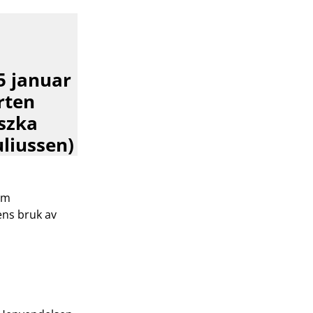
5 januar
rten
szka
liussen)
om
ens bruk av