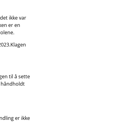
 det ikke var
ken er en
tolene.
 2023.Klagen
en til å sette
 håndholdt
ndling er ikke