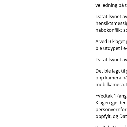
veiledning på t
Datatilsynet av
hensiktsmessig
nabokonflikt s
A ved B klaget
ble utdypet i 
Datatilsynet av
Det ble lagt ti
opp kamera på
mobilkamera. K
«Vedtak 1 (ang
Klagen gjelder
personvernforor
oppfylt, og Dat