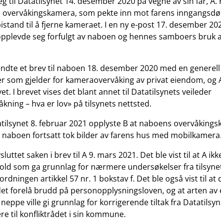
g til Datatilsynet 14. desember 2020 på vegne av sin far, A
s overvåkingskamera, som pekte inn mot farens inngangsdø
bistand til å fjerne kameraet. I en ny e-post 17. desember 20
opplevde seg forfulgt av naboen og hennes samboers bruk 
endte et brev til naboen 18. desember 2020 med en generell
er som gjelder for kameraovervåking av privat eiendom, og A 
et. I brevet vises det blant annet til Datatilsynets veileder
ning – hva er lov» på tilsynets nettsted.
atatilsynet 8. februar 2021 opplyste B at naboens overvåking
t naboen fortsatt tok bilder av farens hus med mobilkamera
sluttet saken i brev til A 9. mars 2021. Det ble vist til at A i
old som ga grunnlag for nærmere undersøkelser fra tilsynets
dningen artikkel 57 nr. 1 bokstav f. Det ble også vist til at d
det forelå brudd på personopplysningsloven, og at arten av 
eppe ville gi grunnlag for korrigerende tiltak fra Datatilsyne
ere til konfliktrådet i sin kommune.