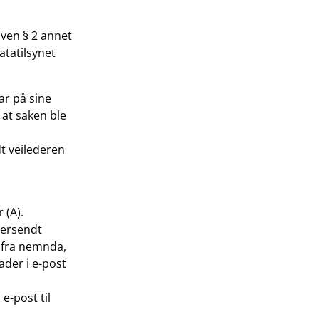
oven § 2 annet
atatilsynet
ar på sine
l at saken ble
dt veilederen
 (A).
versendt
 fra nemnda,
der i e-post
e-post til