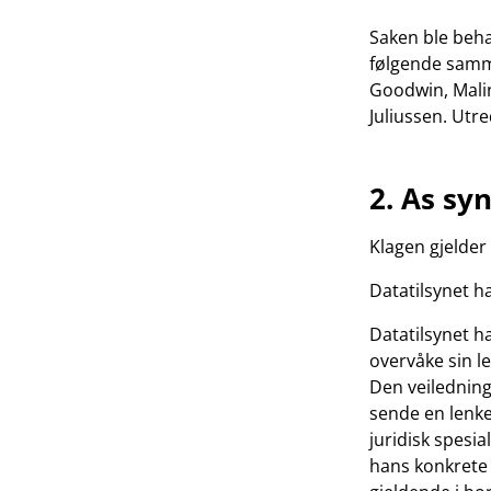
Saken ble beh
følgende samme
Goodwin, Mali
Juliussen. Utr
2. As sy
Klagen gjelder
Datatilsynet ha
Datatilsynet ha
overvåke sin l
Den veiledninge
sende en lenke
juridisk spesi
hans konkrete 