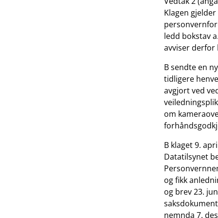
Vedtak 2 (angå
Klagen gjelder
personvernforo
ledd bokstav a.
avviser derfor 
B sendte en ny
tidligere henve
avgjort ved ve
veiledningsplik
om kameraovervå
forhåndsgodkj
B klaget 9. apr
Datatilsynet b
Personvernnem
og fikk anledn
og brev 23. ju
saksdokumenten
nemnda 7. de