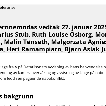
kameraovervåking
referanse:
og
om
bruk
av
ernnemndas vedtak 27. januar 202
mobilkamera
rius Stub, Ruth Louise Osborg, Mo
som
ledd
, Malin Tønseth, Malgorzata Agnie
i
, Heri Ramampiaro, Bjørn Aslak Ju
en
nabokonflikt
klage fra A på Datatilsynets avvisning av hans henvendelse 
enning av kameraovervåking og avvisning av klage på nabo
om ledd i en pågående nabokonflikt.
ns bakgrunn