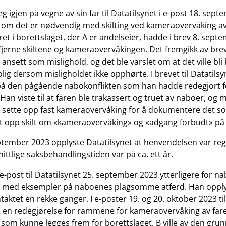
 igjen på vegne av sin far til Datatilsynet i e-post 18. sep
om det er nødvendig med skilting ved kameraovervåking av
ret i borettslaget, der A er andelseier, hadde i brev 8. sep
 fjerne skiltene og kameraovervåkingen. Det fremgikk av brev
ansett som mislighold, og det ble varslet om at det ville bli
olig dersom misligholdet ikke opphørte. I brevet til Datatilsy
 den pågående nabokonflikten som han hadde redegjort for
an viste til at faren ble trakassert og truet av naboer, og 
 å sette opp fast kameraovervåking for å dokumentere det s
t opp skilt om «kameraovervåking» og «adgang forbudt» på
eptember 2023 opplyste Datatilsynet at henvendelsen var regi
ttlige saksbehandlingstiden var på ca. ett år.
e-post til Datatilsynet 25. september 2023 ytterligere for n
er med eksempler på naboenes plagsomme atferd. Han opply
ntaktet en rekke ganger. I e-poster 19. og 20. oktober 2023 ti
å en redegjørelse for rammene for kameraovervåking av far
t som kunne legges frem for borettslaget. B ville av den grun