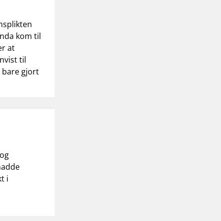
nsplikten
nda kom til
er at
vist til
 bare gjort
 og
 hadde
t i