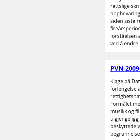
rettslige sk
oppbevarings
siden siste r
fireårsperio
forståelsen 
ved å endre 
PVN-2009-
Klage på Dat
forlengelse 
rettighetsha
Formålet med
musikk og fi
tilgjengeligg
beskyttede v
begrunnelse 