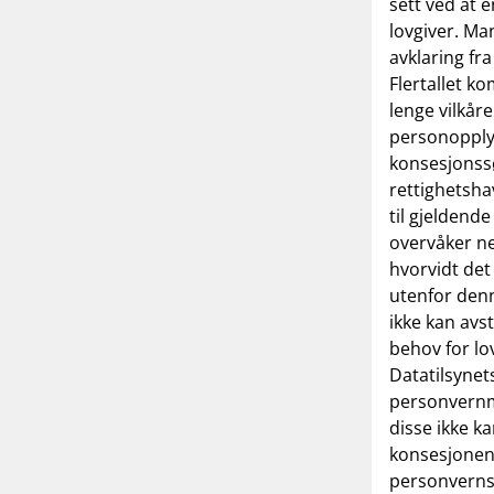
sett ved at 
lovgiver. Man
avklaring fra
Flertallet ko
lenge vilkår
personopplys
konsesjonssø
rettighetsh
til gjeldende
overvåker ne
hvorvidt det
utenfor denn
ikke kan avs
behov for lo
Datatilsynet
personvernm
disse ikke ka
konsesjonen.
personvernsp