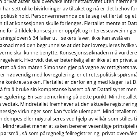
en privat aktør skal overvåke internettaktivitet uten nærmere
 har sett ulike bivirkninger av tiltaket og nå er det behov fo
 politisk hold. Personvernnemnda delte seg i et flertall og et
m til at konsesjonen skulle forlenges. Flertallet mente at Data
ene for å tildele konsesjon er oppfylt og interesseavveininge
ningsloven § 34 faller ut i søkers favør, ikke kan avslå en
knad med den begrunnelse at det bør lovreguleres hvilke 
averne skal kunne benytte. Konsesjonssøknaden må vurdere
 regelverk. Hvorvidt det er betenkelig eller ikke at en privat 
ttet på den måten Simonsen gjør på vegne av rettighetsha
 er nødvendig med lovregulering, er et rettspolitisk spørsmå
e konkrete saken. Flertallet er derfor enig med klager i at D
tå fra å bruke sin kompetanse basert på at Datatilsynet men
vregulering. En særbemerkning på dette punkt. Mindretallet 
s vedtak. Mindretallet fremhever at den aktuelle registrering 
essige virkninger som kan “volde ulemper”. Mindretallet m
n dempes eller nøytraliseres ved hjelp av vilkår som stilles ti
 Mindretallet mener at saken berører vesentlige prinsipiell
ørsmål, så som påregnelig feilregistrering, privat overvåkn