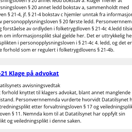
ningsloven § 20 annet ledd bokstav a. Klager mener at
sningsloven § 20 annet ledd bokstav a, sammenholdt med
ven § 21-4, jf. § 21-4 bokstav c hjemler unntak fra informasjo
av personopplysningsloven § 20 første ledd. Personvernnem
g forståelse av ordlyden i folketrygdloven § 21-4c 4.ledd tilsi
 om informasjonsplikt skal gjelde her. Det er uttrykkelig hen
plikten i personopplysningsloven i § 21-4c 4. ledd, og det er
e forhold som er regulert i folketrygdlovens § 21-4b.
21 Klage på advokat
atilsynets avvisningsvedtak
t forhold knyttet til klagers advokat, blant annet manglende
bistand. Personvernnemnda vurderte hvorvidt Datatilsynet
tredningsplikt etter forvaltningsloven § 17 og veiledningsplik
loven § 11. Nemnda kom til at Datatilsynet har oppfylt sin
ikt og veiledningsplikt i denne saken.