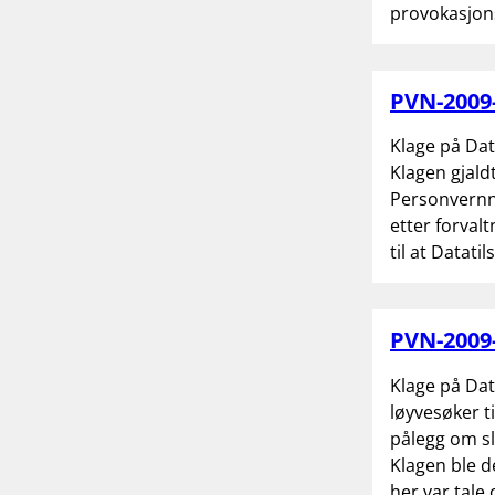
provokasjons
PVN-2009-
Klage på Dat
Klagen gjald
Personvernne
etter forval
til at Datati
PVN-2009-
Klage på Da
løyvesøker t
pålegg om s
Klagen ble d
her var tale