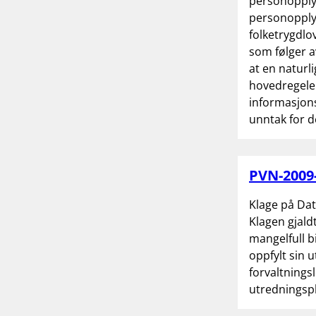
personopplys
personopply
folketrygdlo
som følger 
at en naturli
hovedregelen
informasjons
unntak for d
PVN-2009-
Klage på Dat
Klagen gjald
mangelfull 
oppfylt sin u
forvaltnings
utredningspl