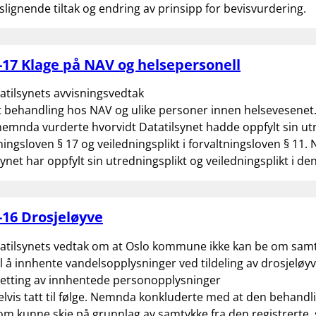
lignende tiltak og endring av prinsipp for bevisvurdering.
17 Klage på NAV og helsepersonell
atilsynets avvisningsvedtak
t behandling hos NAV og ulike personer innen helsevesenet
mnda vurderte hvorvidt Datatilsynet hadde oppfylt sin utr
tningsloven § 17 og veiledningsplikt i forvaltningsloven § 1
lsynet har oppfylt sin utredningsplikt og veiledningsplikt i d
16 Drosjeløyve
tatilsynets vedtak om at Oslo kommune ikke kan be om samt
il å innhente vandelsopplysninger ved tildeling av drosjeløy
letting av innhentede personopplysninger
elvis tatt til følge. Nemnda konkluderte med at den behandl
 om kunne skje på grunnlag av samtykke fra den registrerte, 