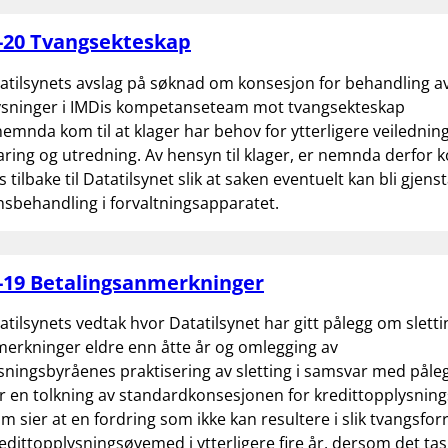
-20 Tvangsekteskap
atilsynets avslag på søknad om konsesjon for behandling a
sninger i IMDis kompetanseteam mot tvangsekteskap
mnda kom til at klager har behov for ytterligere veiledning
ring og utredning. Av hensyn til klager, er nemnda derfor k
tilbake til Datatilsynet slik at saken eventuelt kan bli gjens
ansbehandling i forvaltningsapparatet.
-19 Betalingsanmerkninger
atilsynets vedtak hvor Datatilsynet har gitt pålegg om sletti
erkninger eldre enn åtte år og omlegging av
sningsbyråenes praktisering av sletting i samsvar med påle
r en tolkning av standardkonsesjonen for kredittopplysnin
m sier at en fordring som ikke kan resultere i slik tvangsfor
redittopplysningsøyemed i ytterligere fire år, dersom det ta