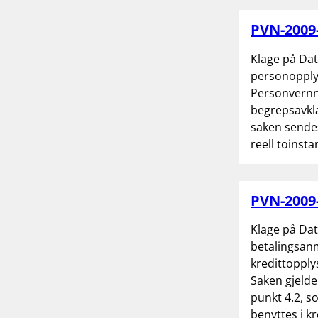
PVN-2009
Klage på Dat
personopply
Personvernne
begrepsavkla
saken sendes 
reell toinst
PVN-2009
Klage på Dat
betalingsanm
kredittopply
Saken gjelde
punkt 4.2, so
benyttes i k