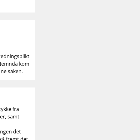
.
edningsplikt
1. Nemnda kom
enne saken.
ykke fra
ver, samt
ingen det
så fremt det