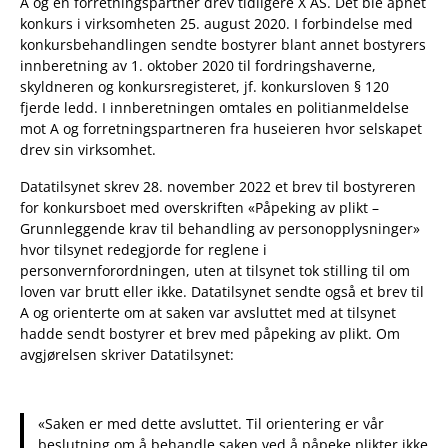
A og en forretningspartner drev tidligere X AS. Det ble åpnet
konkurs i virksomheten 25. august 2020. I forbindelse med
konkursbehandlingen sendte bostyrer blant annet bostyrers
innberetning av 1. oktober 2020 til fordringshaverne,
skyldneren og konkursregisteret, jf. konkursloven § 120
fjerde ledd. I innberetningen omtales en politianmeldelse
mot A og forretningspartneren fra huseieren hvor selskapet
drev sin virksomhet.
Datatilsynet skrev 28. november 2022 et brev til bostyreren
for konkursboet med overskriften «Påpeking av plikt –
Grunnleggende krav til behandling av personopplysninger»
hvor tilsynet redegjorde for reglene i
personvernforordningen, uten at tilsynet tok stilling til om
loven var brutt eller ikke. Datatilsynet sendte også et brev til
A og orienterte om at saken var avsluttet med at tilsynet
hadde sendt bostyrer et brev med påpeking av plikt. Om
avgjørelsen skriver Datatilsynet:
«Saken er med dette avsluttet. Til orientering er vår
beslutning om å behandle saken ved å påpeke plikter ikke