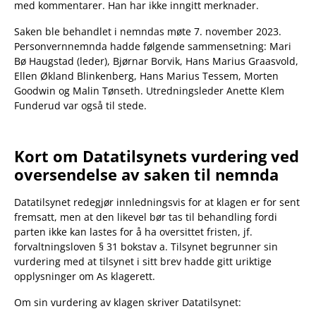
med kommentarer. Han har ikke inngitt merknader.
Saken ble behandlet i nemndas møte 7. november 2023.
Personvernnemnda hadde følgende sammensetning: Mari
Bø Haugstad (leder), Bjørnar Borvik, Hans Marius Graasvold,
Ellen Økland Blinkenberg, Hans Marius Tessem, Morten
Goodwin og Malin Tønseth. Utredningsleder Anette Klem
Funderud var også til stede.
Kort om Datatilsynets vurdering ved
oversendelse av saken til nemnda
Datatilsynet redegjør innledningsvis for at klagen er for sent
fremsatt, men at den likevel bør tas til behandling fordi
parten ikke kan lastes for å ha oversittet fristen, jf.
forvaltningsloven § 31 bokstav a. Tilsynet begrunner sin
vurdering med at tilsynet i sitt brev hadde gitt uriktige
opplysninger om As klagerett.
Om sin vurdering av klagen skriver Datatilsynet: