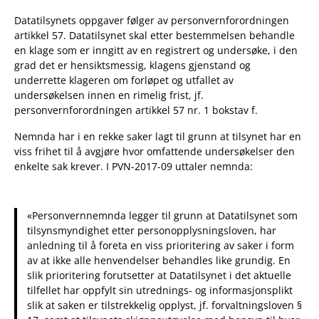
Datatilsynets oppgaver følger av personvernforordningen
artikkel 57. Datatilsynet skal etter bestemmelsen behandle
en klage som er inngitt av en registrert og undersøke, i den
grad det er hensiktsmessig, klagens gjenstand og
underrette klageren om forløpet og utfallet av
undersøkelsen innen en rimelig frist, jf.
personvernforordningen artikkel 57 nr. 1 bokstav f.
Nemnda har i en rekke saker lagt til grunn at tilsynet har en
viss frihet til å avgjøre hvor omfattende undersøkelser den
enkelte sak krever. I PVN-2017-09 uttaler nemnda:
«Personvernnemnda legger til grunn at Datatilsynet som
tilsynsmyndighet etter personopplysningsloven, har
anledning til å foreta en viss prioritering av saker i form
av at ikke alle henvendelser behandles like grundig. En
slik prioritering forutsetter at Datatilsynet i det aktuelle
tilfellet har oppfylt sin utrednings- og informasjonsplikt
slik at saken er tilstrekkelig opplyst, jf. forvaltningsloven §