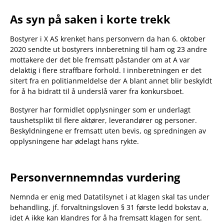
As syn på saken i korte trekk
Bostyrer i X AS krenket hans personvern da han 6. oktober
2020 sendte ut bostyrers innberetning til ham og 23 andre
mottakere der det ble fremsatt påstander om at A var
delaktig i flere straffbare forhold. I innberetningen er det
sitert fra en politianmeldelse der A blant annet blir beskyldt
for å ha bidratt til å underslå varer fra konkursboet.
Bostyrer har formidlet opplysninger som er underlagt
taushetsplikt til flere aktører, leverandører og personer.
Beskyldningene er fremsatt uten bevis, og spredningen av
opplysningene har ødelagt hans rykte.
Personvernnemndas vurdering
Nemnda er enig med Datatilsynet i at klagen skal tas under
behandling, jf. forvaltningsloven § 31 første ledd bokstav a,
idet A ikke kan klandres for å ha fremsatt klagen for sent.