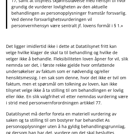
17, samt at tilsynets skjønnsutøvelse med hensyn til hvor
grundig de vurderer lovligheten av den aktuelle
behandlingen av personopplysninger framstår forsvarlig.
Ved denne forsvarlighetsvurderingen vil
personvernhensyn være sentralt jf. lovens formål i § 1.»
Det ligger imidlertid ikke i dette at Datatilsynet fritt kan
velge hvilke klager de skal ta til behandling og hvilke de
velger ikke å behandle. Fleksibiliteten loven åpner for vil, slik
nemnda ser det, i første rekke gjelde hvor omfattende
undersøkelser av faktum som er nødvendig og/eller
hensiktsmessig. I en sak som denne, hvor det ikke er tvil om
faktum, men et spørsmål om tolkning av loven, kan ikke
tilsynet velge ikke å ta stilling til om behandlingen er lovlig
eller ikke. En slik valgfrihet vil etter nemndas vurdering være
i strid med personvernforordningen artikkel 77.
Datatilsynet må derfor foreta en materiell vurdering av
saken og ta stilling til om bostyrer har behandlet As
personopplysninger uten å ha gyldig behandlingsgrunnlag,
og dersom han har det, vurdere om det skal besluttes