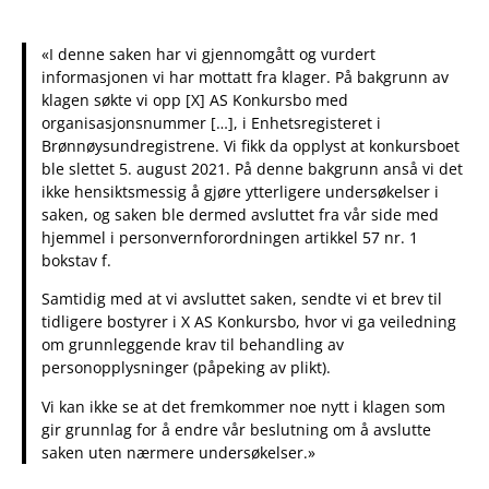
«I denne saken har vi gjennomgått og vurdert
informasjonen vi har mottatt fra klager. På bakgrunn av
klagen søkte vi opp [X] AS Konkursbo med
organisasjonsnummer […], i Enhetsregisteret i
Brønnøysundregistrene. Vi fikk da opplyst at konkursboet
ble slettet 5. august 2021. På denne bakgrunn anså vi det
ikke hensiktsmessig å gjøre ytterligere undersøkelser i
saken, og saken ble dermed avsluttet fra vår side med
hjemmel i personvernforordningen artikkel 57 nr. 1
bokstav f.
Samtidig med at vi avsluttet saken, sendte vi et brev til
tidligere bostyrer i X AS Konkursbo, hvor vi ga veiledning
om grunnleggende krav til behandling av
personopplysninger (påpeking av plikt).
Vi kan ikke se at det fremkommer noe nytt i klagen som
gir grunnlag for å endre vår beslutning om å avslutte
saken uten nærmere undersøkelser.»