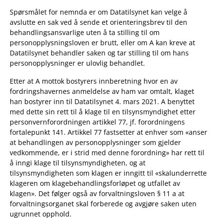
Spørsmålet for nemnda er om Datatilsynet kan velge å
avslutte en sak ved å sende et orienteringsbrev til den
behandlingsansvarlige uten å ta stilling til om
personopplysningsloven er brutt, eller om A kan kreve at
Datatilsynet behandler saken og tar stilling til om hans
personopplysninger er ulovlig behandlet.
Etter at A mottok bostyrers innberetning hvor en av
fordringshavernes anmeldelse av ham var omtalt, klaget
han bostyrer inn til Datatilsynet 4. mars 2021. A benyttet
med dette sin rett til å klage til en tilsynsmyndighet etter
personvernforordningen artikkel 77, jf. forordningens
fortalepunkt 141. Artikkel 77 fastsetter at enhver som «anser
at behandlingen av personopplysninger som gjelder
vedkommende, er i strid med denne forordning» har rett til
å inngi klage til tilsynsmyndigheten, og at
tilsynsmyndigheten som klagen er inngitt til «skalunderrette
klageren om klagebehandlingsforløpet og utfallet av
klagen». Det følger også av forvaltningsloven § 11 a at
forvaltningsorganet skal forberede og avgjøre saken uten
ugrunnet opphold.