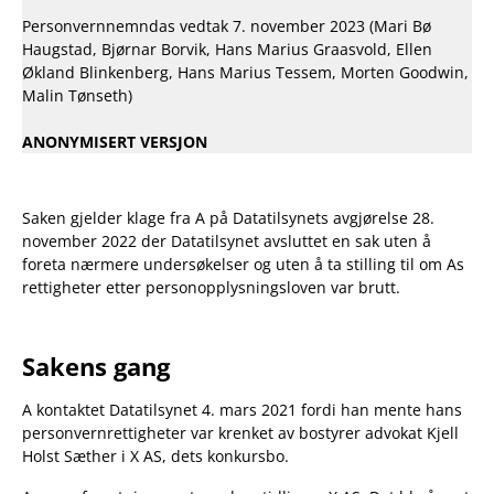
ta
Personvernnemndas vedtak 7. november 2023 (Mari Bø
stilling
Haugstad, Bjørnar Borvik, Hans Marius Graasvold, Ellen
til
Økland Blinkenberg, Hans Marius Tessem, Morten Goodwin,
om
Malin Tønseth)
personopplysningsloven
er
ANONYMISERT VERSJON
brutt
Saken gjelder klage fra A på Datatilsynets avgjørelse 28.
november 2022 der Datatilsynet avsluttet en sak uten å
foreta nærmere undersøkelser og uten å ta stilling til om As
rettigheter etter personopplysningsloven var brutt.
Sakens gang
A kontaktet Datatilsynet 4. mars 2021 fordi han mente hans
personvernrettigheter var krenket av bostyrer advokat Kjell
Holst Sæther i X AS, dets konkursbo.