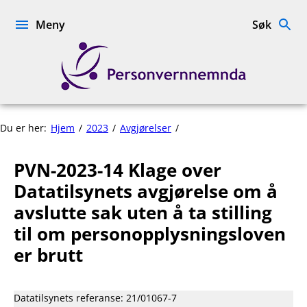
Hopp
til
Meny
Søk
innhold
Personvernnemnda
PVN-
Du er her:
Hjem
2023
Avgjørelser
2023-
14
PVN-2023-14 Klage over
Klage
over
Datatilsynets avgjørelse om å
Datatilsynets
avslutte sak uten å ta stilling
avgjørelse
til om personopplysningsloven
om
å
er brutt
avslutte
sak
uten
Datatilsynets referanse: 21/01067-7
å