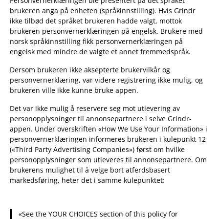
Personvernerklæringen ble presentert på det språket
brukeren anga på enheten (språkinnstilling). Hvis Grindr
ikke tilbød det språket brukeren hadde valgt, mottok
brukeren personvernerklæringen på engelsk. Brukere med
norsk språkinnstilling fikk personvernerklæringen på
engelsk med mindre de valgte et annet fremmedspråk.
Dersom brukeren ikke aksepterte brukervilkår og
personvernerklæring, var videre registrering ikke mulig, og
brukeren ville ikke kunne bruke appen.
Det var ikke mulig å reservere seg mot utlevering av
personopplysninger til annonsepartnere i selve Grindr-
appen. Under overskriften «How We Use Your Information» i
personvernerklæringen informeres brukeren i kulepunkt 12
(«Third Party Advertising Companies») først om hvilke
personopplysninger som utleveres til annonsepartnere. Om
brukerens mulighet til å velge bort atferdsbasert
markedsføring, heter det i samme kulepunktet:
«See the YOUR CHOICES section of this policy for