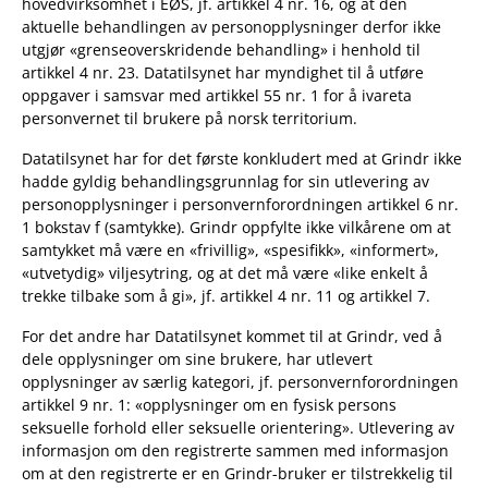
hovedvirksomhet i EØS, jf. artikkel 4 nr. 16, og at den
aktuelle behandlingen av personopplysninger derfor ikke
utgjør «grenseoverskridende behandling» i henhold til
artikkel 4 nr. 23. Datatilsynet har myndighet til å utføre
oppgaver i samsvar med artikkel 55 nr. 1 for å ivareta
personvernet til brukere på norsk territorium.
Datatilsynet har for det første konkludert med at Grindr ikke
hadde gyldig behandlingsgrunnlag for sin utlevering av
personopplysninger i personvernforordningen artikkel 6 nr.
1 bokstav f (samtykke). Grindr oppfylte ikke vilkårene om at
samtykket må være en «frivillig», «spesifikk», «informert»,
«utvetydig» viljesytring, og at det må være «like enkelt å
trekke tilbake som å gi», jf. artikkel 4 nr. 11 og artikkel 7.
For det andre har Datatilsynet kommet til at Grindr, ved å
dele opplysninger om sine brukere, har utlevert
opplysninger av særlig kategori, jf. personvernforordningen
artikkel 9 nr. 1: «opplysninger om en fysisk persons
seksuelle forhold eller seksuelle orientering». Utlevering av
informasjon om den registrerte sammen med informasjon
om at den registrerte er en Grindr-bruker er tilstrekkelig til