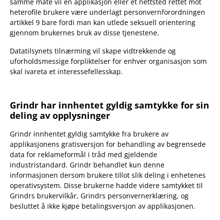
samme måte vil en applikasjon eller et nettsted rettet mot
heterofile brukere være underlagt personvernforordningen
artikkel 9 bare fordi man kan utlede seksuell orientering
gjennom brukernes bruk av disse tjenestene.
Datatilsynets tilnærming vil skape vidtrekkende og
uforholdsmessige forpliktelser for enhver organisasjon som
skal ivareta et interessefellesskap.
Grindr har innhentet gyldig samtykke for sin
deling av opplysninger
Grindr innhentet gyldig samtykke fra brukere av
applikasjonens gratisversjon for behandling av begrensede
data for reklameformål i tråd med gjeldende
industristandard. Grindr behandlet kun denne
informasjonen dersom brukere tillot slik deling i enhetenes
operativsystem. Disse brukerne hadde videre samtykket til
Grindrs brukervilkår, Grindrs personvernerklæring, og
besluttet å ikke kjøpe betalingsversjon av applikasjonen.