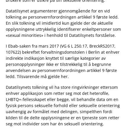
brukere som er usikre på sin seksuelle orientering.
Datatilsynet argumenterer gjennomgående for en vid
tolkning av personvernforordningen artikkel 9 første ledd.
En slik tolkning vil imidlertid kun gjelde der de aktuelle
opplysningene uttrykkelig identifiserer enkeltpersoner som
«sexual minorities» i henhold til Datatilsynets forståelse.
I Ebab-saken fra mars 2017 (VG 6 L 250.17, BreckRS2017,
107622) bekreftet forvaltningsdomstolen i Berlin at enhver
indirekte indikasjon knyttet til særlige kategorier av
personopplysninger ikke er tilstrekkelig til å begrunne
anvendelsen av personvernforordningen artikkel 9 første
ledd. Tilsvarende må gjelde her.
Datatilsynets tolkning vil ha store ringvirkninger ettersom
enhver applikasjon som retter seg mot det heterofile,
LHBTQ+-fellesskapet eller begge, vil behandle data om en
fysisk persons seksuelle forhold eller seksuelle orientering
uavhengig av formålet med delingen, simpelthen fordi
kilden til de delte opplysningene er en tjeneste som retter
seg mot individer som har én seksuell orientering.