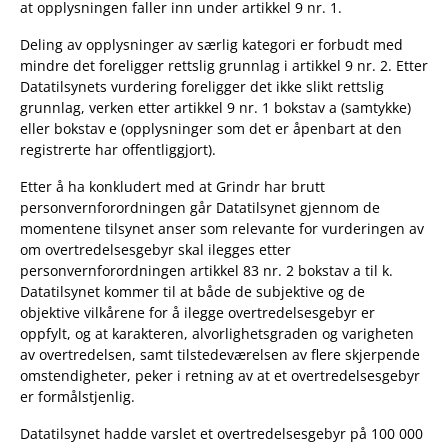
at opplysningen faller inn under artikkel 9 nr. 1.
Deling av opplysninger av særlig kategori er forbudt med
mindre det foreligger rettslig grunnlag i artikkel 9 nr. 2. Etter
Datatilsynets vurdering foreligger det ikke slikt rettslig
grunnlag, verken etter artikkel 9 nr. 1 bokstav a (samtykke)
eller bokstav e (opplysninger som det er åpenbart at den
registrerte har offentliggjort).
Etter å ha konkludert med at Grindr har brutt
personvernforordningen går Datatilsynet gjennom de
momentene tilsynet anser som relevante for vurderingen av
om overtredelsesgebyr skal ilegges etter
personvernforordningen artikkel 83 nr. 2 bokstav a til k.
Datatilsynet kommer til at både de subjektive og de
objektive vilkårene for å ilegge overtredelsesgebyr er
oppfylt, og at karakteren, alvorlighetsgraden og varigheten
av overtredelsen, samt tilstedeværelsen av flere skjerpende
omstendigheter, peker i retning av at et overtredelsesgebyr
er formålstjenlig.
Datatilsynet hadde varslet et overtredelsesgebyr på 100 000