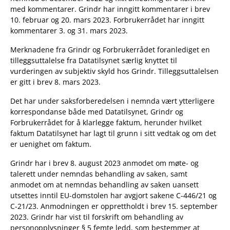
med kommentarer. Grindr har inngitt kommentarer i brev
10. februar og 20. mars 2023. Forbrukerrådet har inngitt
kommentarer 3. og 31. mars 2023.
Merknadene fra Grindr og Forbrukerrådet foranlediget en
tilleggsuttalelse fra Datatilsynet særlig knyttet til
vurderingen av subjektiv skyld hos Grindr. Tilleggsuttalelsen
er gitt i brev 8. mars 2023.
Det har under saksforberedelsen i nemnda vært ytterligere
korrespondanse både med Datatilsynet, Grindr og
Forbrukerrådet for å klarlegge faktum, herunder hvilket
faktum Datatilsynet har lagt til grunn i sitt vedtak og om det
er uenighet om faktum.
Grindr har i brev 8. august 2023 anmodet om møte- og
talerett under nemndas behandling av saken, samt
anmodet om at nemndas behandling av saken uansett
utsettes inntil EU-domstolen har avgjort sakene C-446/21 og
C-21/23. Anmodningen er opprettholdt i brev 15. september
2023. Grindr har vist til forskrift om behandling av
personopplysninger § 5 femte ledd, som bestemmer at