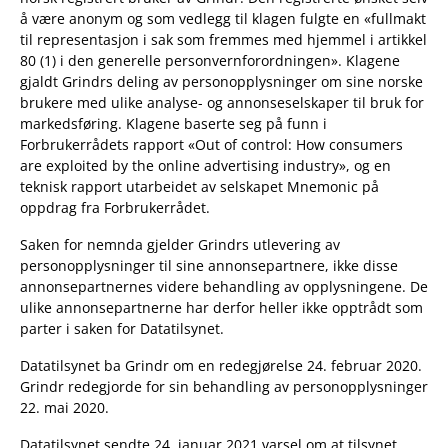
å være anonym og som vedlegg til klagen fulgte en «fullmakt
til representasjon i sak som fremmes med hjemmel i artikkel
80 (1) i den generelle personvernforordningen». Klagene
gjaldt Grindrs deling av personopplysninger om sine norske
brukere med ulike analyse- og annonseselskaper til bruk for
markedsføring. Klagene baserte seg på funn i
Forbrukerrådets rapport «Out of control: How consumers
are exploited by the online advertising industry», og en
teknisk rapport utarbeidet av selskapet Mnemonic på
oppdrag fra Forbrukerrådet.
Saken for nemnda gjelder Grindrs utlevering av
personopplysninger til sine annonsepartnere, ikke disse
annonsepartnernes videre behandling av opplysningene. De
ulike annonsepartnerne har derfor heller ikke opptrådt som
parter i saken for Datatilsynet.
Datatilsynet ba Grindr om en redegjørelse 24. februar 2020.
Grindr redegjorde for sin behandling av personopplysninger
22. mai 2020.
Datatilsynet sendte 24. januar 2021 varsel om at tilsynet