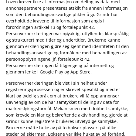
Loven krever ikke at informasjon om deling av data med
annonsepartnere presenteres atskilt fra annen informasjon
som den behandlingsansvarlige plikter å gi. Grindr har
overholdt de kravene til informasjon som angis i
forordningen artikkel 13 og fortalepunkt 42.
Personvernerklæringen var nøyaktig, utfyllende, klarspråklig
og strukturert med titler og undertitler. Brukerne kunne
gjennom erklæringen gjøre seg kjent med identiteten til den
behandlingsansvarlige og formålene med behandlingen av
personopplysningene, jf. fortalepunkt 42.
Personvernerklæringen lå tilgjengelig på internett og
gjennom lenke i Google Play og App Store.
Personvernerklæringen ble vist i sin helhet under
registreringsprosessen og er skrevet spesifikt og med et
klart og tydelig språk om at brukere vil få opp annonser
uavhengig av om de har samtykket til deling av data for
markedsføringsformål. Mekanismen med dobbelt samtykke,
som krevde en klar og bekreftende aktiv handling, gjorde at
Grindr kunne registrere brukeres utvetydige samtykke.
Brukerne måtte huke av på to bokser plassert på ulike
steder på skjermen. Boksene var ikke huket av på forhånd.