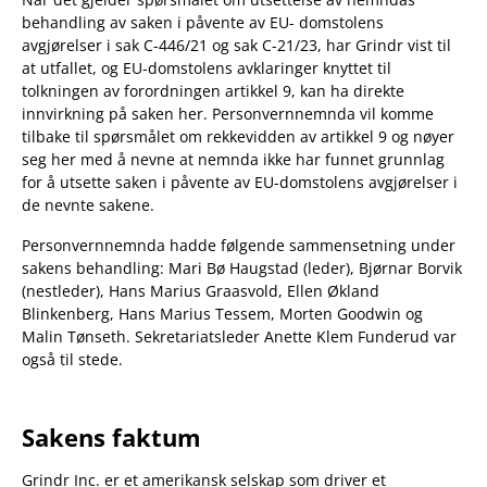
behandling av saken i påvente av EU- domstolens
avgjørelser i sak C-446/21 og sak C-21/23, har Grindr vist til
at utfallet, og EU-domstolens avklaringer knyttet til
tolkningen av forordningen artikkel 9, kan ha direkte
innvirkning på saken her. Personvernnemnda vil komme
tilbake til spørsmålet om rekkevidden av artikkel 9 og nøyer
seg her med å nevne at nemnda ikke har funnet grunnlag
for å utsette saken i påvente av EU-domstolens avgjørelser i
de nevnte sakene.
Personvernnemnda hadde følgende sammensetning under
sakens behandling: Mari Bø Haugstad (leder), Bjørnar Borvik
(nestleder), Hans Marius Graasvold, Ellen Økland
Blinkenberg, Hans Marius Tessem, Morten Goodwin og
Malin Tønseth. Sekretariatsleder Anette Klem Funderud var
også til stede.
Sakens faktum
Grindr Inc. er et amerikansk selskap som driver et