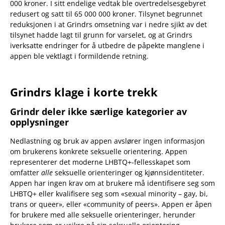
000 kroner. I sitt endelige vedtak ble overtredelsesgebyret
redusert og satt til 65 000 000 kroner. Tilsynet begrunnet
reduksjonen i at Grindrs omsetning var i nedre sjikt av det
tilsynet hadde lagt til grunn for varselet, og at Grindrs
iverksatte endringer for å utbedre de påpekte manglene i
appen ble vektlagt i formildende retning.
Grindrs klage i korte trekk
Grindr deler ikke særlige kategorier av
opplysninger
Nedlastning og bruk av appen avslører ingen informasjon
om brukerens konkrete seksuelle orientering. Appen
representerer det moderne LHBTQ+-fellesskapet som
omfatter
alle
seksuelle orienteringer og kjønnsidentiteter.
Appen har ingen krav om at brukere må identifisere seg som
LHBTQ+ eller kvalifisere seg som «sexual minority – gay, bi,
trans or queer», eller «community of peers». Appen er åpen
for brukere med alle seksuelle orienteringer, herunder