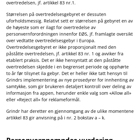
overtredelsen, jf. artikkel 83 nr.1.
Størrelsen på overtredelsesgebyret er dessuten
uforholdsmessig. Relativt sett er størrelsen på gebyret en av
de høyeste som er ilagt for overtredelse av
personvernforordningen innenfor EØS, jf. framlagte oversikt
over vedtatte overtredelsesgebyr i Europa.
Overtredelsesgebyret er ikke proporsjonalt med den
påståtte overtredelsen, jf. artikkel 83 nr. 1 og avviker fra
etablert praksis. Det er ikke hensyntatt at den påståtte
overtredelsen skjedde i en begrenset periode og opphørte
to år før tilsynet ila gebyr. Det er heller ikke tatt hensyn til
Grindrs implementering av nye prosedyrer for innhenting av
samtykke, som gir brukeren detaljert kontroll over deling av
informasjon fra appen, herunder enkle valg som «Allow all»
eller «Reject all» for reklameformål.
Grindr har deretter en gjennomgang av de ulike momentene
artikkel 83 gir anvisning på i nr. 2 bokstav a – k.
Personvernnemndas vurdering