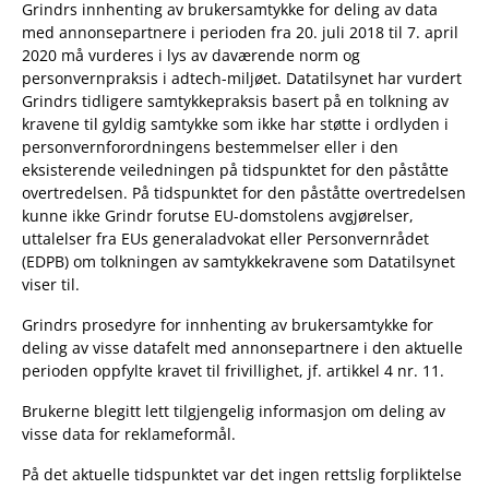
Grindrs innhenting av brukersamtykke for deling av data
med annonsepartnere i perioden fra 20. juli 2018 til 7. april
2020 må vurderes i lys av daværende norm og
personvernpraksis i adtech-miljøet. Datatilsynet har vurdert
Grindrs tidligere samtykkepraksis basert på en tolkning av
kravene til gyldig samtykke som ikke har støtte i ordlyden i
personvernforordningens bestemmelser eller i den
eksisterende veiledningen på tidspunktet for den påståtte
overtredelsen. På tidspunktet for den påståtte overtredelsen
kunne ikke Grindr forutse EU-domstolens avgjørelser,
uttalelser fra EUs generaladvokat eller Personvernrådet
(EDPB) om tolkningen av samtykkekravene som Datatilsynet
viser til.
Grindrs prosedyre for innhenting av brukersamtykke for
deling av visse datafelt med annonsepartnere i den aktuelle
perioden oppfylte kravet til frivillighet, jf. artikkel 4 nr. 11.
Brukerne blegitt lett tilgjengelig informasjon om deling av
visse data for reklameformål.
På det aktuelle tidspunktet var det ingen rettslig forpliktelse