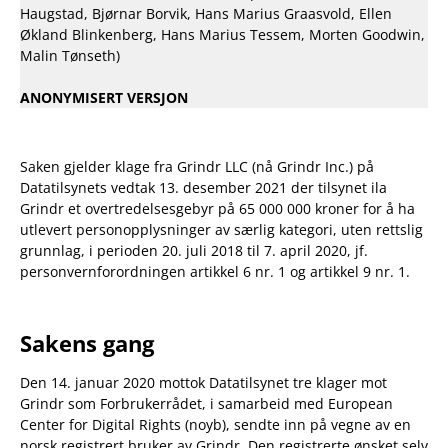
Haugstad, Bjørnar Borvik, Hans Marius Graasvold, Ellen
Økland Blinkenberg, Hans Marius Tessem, Morten Goodwin,
Malin Tønseth)
ANONYMISERT VERSJON
Saken gjelder klage fra Grindr LLC (nå Grindr Inc.) på
Datatilsynets vedtak 13. desember 2021 der tilsynet ila
Grindr et overtredelsesgebyr på 65 000 000 kroner for å ha
utlevert personopplysninger av særlig kategori, uten rettslig
grunnlag, i perioden 20. juli 2018 til 7. april 2020, jf.
personvernforordningen artikkel 6 nr. 1 og artikkel 9 nr. 1.
Sakens gang
Den 14. januar 2020 mottok Datatilsynet tre klager mot
Grindr som Forbrukerrådet, i samarbeid med European
Center for Digital Rights (noyb), sendte inn på vegne av en
norsk registrert bruker av Grindr. Den registrerte ønsket selv