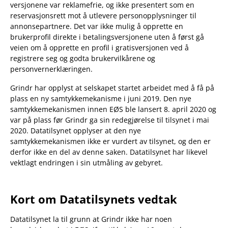
versjonene var reklamefrie, og ikke presentert som en
reservasjonsrett mot å utlevere personopplysninger til
annonsepartnere. Det var ikke mulig å opprette en
brukerprofil direkte i betalingsversjonene uten å først gå
veien om å opprette en profil i gratisversjonen ved å
registrere seg og godta brukervilkårene og
personvernerklæringen.
Grindr har opplyst at selskapet startet arbeidet med å få på
plass en ny samtykkemekanisme i juni 2019. Den nye
samtykkemekanismen innen EØS ble lansert 8. april 2020 og
var på plass før Grindr ga sin redegjørelse til tilsynet i mai
2020. Datatilsynet opplyser at den nye
samtykkemekanismen ikke er vurdert av tilsynet, og den er
derfor ikke en del av denne saken. Datatilsynet har likevel
vektlagt endringen i sin utmåling av gebyret.
Kort om Datatilsynets vedtak
Datatilsynet la til grunn at Grindr ikke har noen