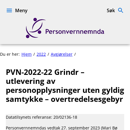
Hopp
til
Meny
Søk
innhold
Personvernnemnda
PVN-
Du er her:
Hjem
2022
Avgjørelser
2022-
22
PVN-2022-22 Grindr –
Grindr
–
utlevering av
utlevering
personopplysninger uten gyldig
av
samtykke – overtredelsesgebyr
personopplysninger
uten
gyldig
samtykke
Datatilsynets referanse: 20/02136-18
–
overtredelsesgebyr
Personvernnemndas vedtak 27. september 2023 (Mari Bø