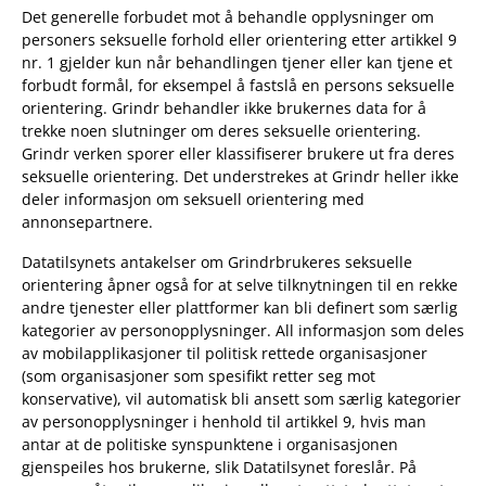
Det generelle forbudet mot å behandle opplysninger om
personers seksuelle forhold eller orientering etter artikkel 9
nr. 1 gjelder kun når behandlingen tjener eller kan tjene et
forbudt formål, for eksempel å fastslå en persons seksuelle
orientering. Grindr behandler ikke brukernes data for å
trekke noen slutninger om deres seksuelle orientering.
Grindr verken sporer eller klassifiserer brukere ut fra deres
seksuelle orientering. Det understrekes at Grindr heller ikke
deler informasjon om seksuell orientering med
annonsepartnere.
Datatilsynets antakelser om Grindrbrukeres seksuelle
orientering åpner også for at selve tilknytningen til en rekke
andre tjenester eller plattformer kan bli definert som særlig
kategorier av personopplysninger. All informasjon som deles
av mobilapplikasjoner til politisk rettede organisasjoner
(som organisasjoner som spesifikt retter seg mot
konservative), vil automatisk bli ansett som særlig kategorier
av personopplysninger i henhold til artikkel 9, hvis man
antar at de politiske synspunktene i organisasjonen
gjenspeiles hos brukerne, slik Datatilsynet foreslår. På