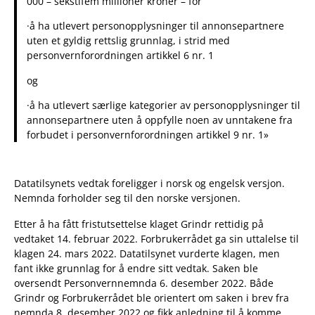
000 – sekstifem millioner kroner – for
·å ha utlevert personopplysninger til annonsepartnere
uten et gyldig rettslig grunnlag, i strid med
personvernforordningen artikkel 6 nr. 1
og
·å ha utlevert særlige kategorier av personopplysninger til
annonsepartnere uten å oppfylle noen av unntakene fra
forbudet i personvernforordningen artikkel 9 nr. 1»
Datatilsynets vedtak foreligger i norsk og engelsk versjon.
Nemnda forholder seg til den norske versjonen.
Etter å ha fått fristutsettelse klaget Grindr rettidig på
vedtaket 14. februar 2022. Forbrukerrådet ga sin uttalelse til
klagen 24. mars 2022. Datatilsynet vurderte klagen, men
fant ikke grunnlag for å endre sitt vedtak. Saken ble
oversendt Personvernnemnda 6. desember 2022. Både
Grindr og Forbrukerrådet ble orientert om saken i brev fra
nemnda 8. desember 2022 og fikk anledning til å komme