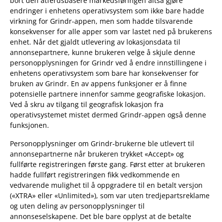
bort den atferdsbasere markedsføringen altså gjøre
endringer i enhetens operativsystem som ikke bare hadde
virkning for Grindr-appen, men som hadde tilsvarende
konsekvenser for alle apper som var lastet ned på brukerens
enhet. Når det gjaldt utlevering av lokasjonsdata til
annonsepartnere, kunne brukeren velge å skjule denne
personopplysningen for Grindr ved å endre innstillingene i
enhetens operativsystem som bare har konsekvenser for
bruken av Grindr. En av appens funksjoner er å finne
potensielle partnere innenfor samme geografiske lokasjon.
Ved å skru av tilgang til geografisk lokasjon fra
operativsystemet mistet dermed Grindr-appen også denne
funksjonen.
Personopplysninger om Grindr-brukerne ble utlevert til
annonsepartnerne når brukeren trykket «Accept» og
fullførte registreringen første gang. Først etter at brukeren
hadde fullført registreringen fikk vedkommende en
vedvarende mulighet til å oppgradere til en betalt versjon
(«XTRA» eller «Unlimited»), som var uten tredjepartsreklame
og uten deling av personopplysninger til
annonseselskapene. Det ble bare opplyst at de betalte