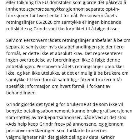
eller tolkning fra EU-domstolen som gjorde det påkrevd å
innhente
separate samtykker
gjennom separate opt-in-
funksjoner for hvert enkelt formål. Personvernrådets
retningslinjer 05/2020 om samtykke er ingen bindende
rettskilde og Grindr var ikke forpliktet til å følge disse.
Selv om Personvernrådets retningslinjer anbefaler å be om
separate samtykker hvis databehandlingen gjelder flere
formål, er dette ikke et absolutt krav. Det representerer
ingen overtredelse av forordningen ikke å følge denne
anbefalingen. Personvernrådets retningslinjer utelukker
ikke, og kan ikke utelukke, at det er mulig å be brukere om
samtykke til flere formål samtidig, såfremt brukeren får
spesifikk informasjon om hvert formål i forkant av
behandlingen.
Grindr gjorde det tydelig for brukerne at de som ikke vil
benytte betalingsabonnement, kunne bruke gratisversjonen
som støttes av tredjepartsannonser, både ved at det stod
«Ads help keep Grindr free» på annonsene, og gjennom
personvernerklæringen som forklarte brukernes
valgmuligheter når det gjaldt deling av data. Grindr