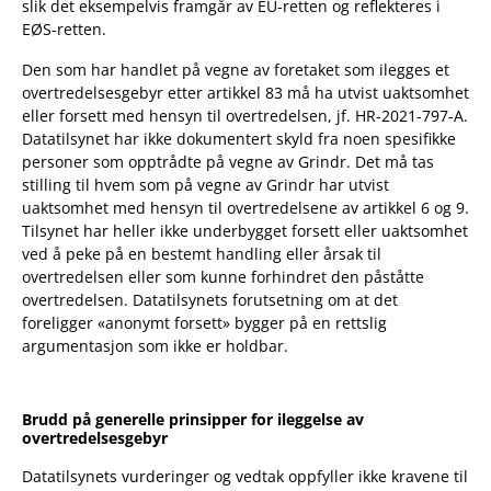
slik det eksempelvis framgår av EU-retten og reflekteres i
EØS-retten.
Den som har handlet på vegne av foretaket som ilegges et
overtredelsesgebyr etter artikkel 83 må ha utvist uaktsomhet
eller forsett med hensyn til overtredelsen, jf. HR-2021-797-A.
Datatilsynet har ikke dokumentert skyld fra noen spesifikke
personer som opptrådte på vegne av Grindr. Det må tas
stilling til hvem som på vegne av Grindr har utvist
uaktsomhet med hensyn til overtredelsene av artikkel 6 og 9.
Tilsynet har heller ikke underbygget forsett eller uaktsomhet
ved å peke på en bestemt handling eller årsak til
overtredelsen eller som kunne forhindret den påståtte
overtredelsen. Datatilsynets forutsetning om at det
foreligger «anonymt forsett» bygger på en rettslig
argumentasjon som ikke er holdbar.
Brudd på generelle prinsipper for ileggelse av
overtredelsesgebyr
Datatilsynets vurderinger og vedtak oppfyller ikke kravene til