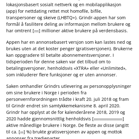
lokasjonsbasert sosialt nettverk og en mobilapplikasjon
(app) for nettdating rettet mot homofile, bifile,
transpersoner og skeive (LHBTQ+). Grindr-appen har som
formål å fasilitere deling av informasjon mellom brukere og
har omtrent [
.…
] millioner aktive brukere på verdensbasis.
Appen har en annonsebasert versjon som kan lastes ned og
brukes uten at det koster penger (gratisversjonen). Brukerne
kan oppgradere til betalte abonnementsversjoner. I
tidsperioden for denne saken var det tilbud om to
betalingsversjoner, henholdsvis «XTRA» eller «Unlimited»,
som inkluderer flere funksjoner og er uten annonser.
Saken omhandler Grindrs utlevering av personopplysninger
om sine brukere i Norge i perioden fra
personvernforordningen trådte i kraft 20. juli 2018 og fram
til Grindr endret sin samtykkemekanisme 8. april 2020.
Grindr har opplyst at de for kalenderårene 2018, 2019 og
2020 hadde gjennomsnittlig henholdsvis [
…..………………..
]
aktive månedlige brukere i Norge. De fleste av disse (angitt
til ca. [
…
] %) brukte gratisversjonen av appen og mottok
annonser fra tredjeparter.