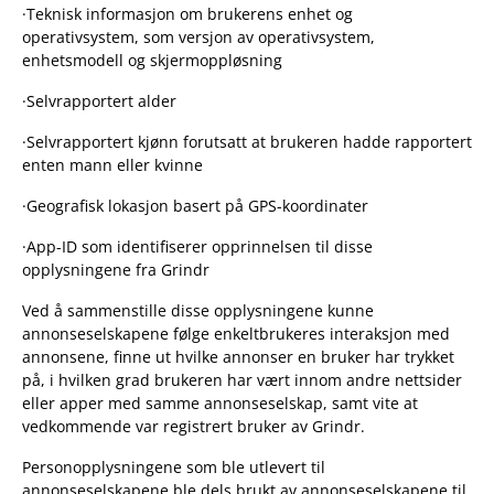
·Teknisk informasjon om brukerens enhet og
operativsystem, som versjon av operativsystem,
enhetsmodell og skjermoppløsning
·Selvrapportert alder
·Selvrapportert kjønn forutsatt at brukeren hadde rapportert
enten mann eller kvinne
·Geografisk lokasjon basert på GPS-koordinater
·App-ID som identifiserer opprinnelsen til disse
opplysningene fra Grindr
Ved å sammenstille disse opplysningene kunne
annonseselskapene følge enkeltbrukeres interaksjon med
annonsene, finne ut hvilke annonser en bruker har trykket
på, i hvilken grad brukeren har vært innom andre nettsider
eller apper med samme annonseselskap, samt vite at
vedkommende var registrert bruker av Grindr.
Personopplysningene som ble utlevert til
annonseselskapene ble dels brukt av annonseselskapene til