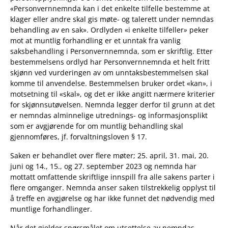
«Personvernnemnda kan i det enkelte tilfelle bestemme at
klager eller andre skal gis møte- og talerett under nemndas
behandling av en sak». Ordlyden «i enkelte tilfeller
»
peker
mot at muntlig forhandling er et unntak fra vanlig
saksbehandling i Personvernnemnda, som er skriftlig. Etter
bestemmelsens ordlyd har Personvernnemnda et helt fritt
skjønn ved vurderingen av om unntaksbestemmelsen skal
komme til anvendelse. Bestemmelsen bruker ordet «kan», i
motsetning til «skal», og det er ikke angitt nærmere kriterier
for skjønnsutøvelsen. Nemnda legger derfor til grunn at det
er nemndas alminnelige utrednings- og informasjonsplikt
som er avgjørende for om muntlig behandling skal
gjennomføres, jf. forvaltningsloven § 17.
Saken er behandlet over flere møter; 25. april, 31. mai, 20.
juni og 14., 15., og 27. september 2023 og nemnda har
mottatt omfattende skriftlige innspill fra alle sakens parter i
flere omganger. Nemnda anser saken tilstrekkelig opplyst til
å treffe en avgjørelse og har ikke funnet det nødvendig med
muntlige forhandlinger.
Når det gjelder spørsmålet om utsettelse av nemndas