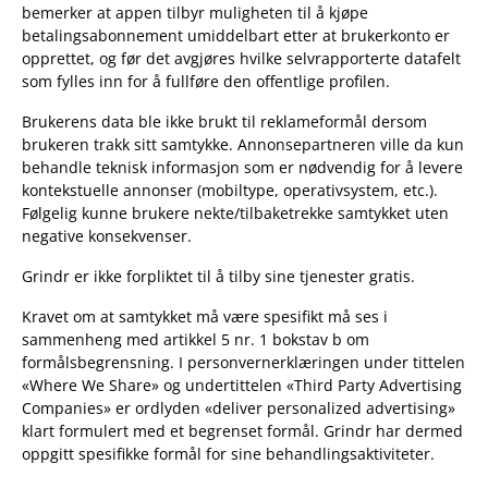
bemerker at appen tilbyr muligheten til å kjøpe
betalingsabonnement umiddelbart etter at brukerkonto er
opprettet, og før det avgjøres hvilke selvrapporterte datafelt
som fylles inn for å fullføre den offentlige profilen.
Brukerens data ble ikke brukt til reklameformål dersom
brukeren trakk sitt samtykke. Annonsepartneren ville da kun
behandle teknisk informasjon som er nødvendig for å levere
kontekstuelle annonser (mobiltype, operativsystem, etc.).
Følgelig kunne brukere nekte/tilbaketrekke samtykket uten
negative konsekvenser.
Grindr er ikke forpliktet til å tilby sine tjenester gratis.
Kravet om at samtykket må være spesifikt må ses i
sammenheng med artikkel 5 nr. 1 bokstav b om
formålsbegrensning. I personvernerklæringen under tittelen
«Where We Share» og undertittelen «Third Party Advertising
Companies» er ordlyden «deliver personalized advertising»
klart formulert med et begrenset formål. Grindr har dermed
oppgitt spesifikke formål for sine behandlingsaktiviteter.