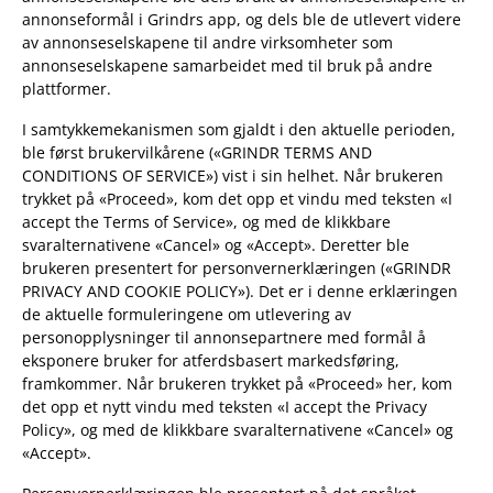
annonseformål i Grindrs app, og dels ble de utlevert videre
av annonseselskapene til andre virksomheter som
annonseselskapene samarbeidet med til bruk på andre
plattformer.
I samtykkemekanismen som gjaldt i den aktuelle perioden,
ble først brukervilkårene («GRINDR TERMS AND
CONDITIONS OF SERVICE») vist i sin helhet. Når brukeren
trykket på «Proceed», kom det opp et vindu med teksten «I
accept the Terms of Service», og med de klikkbare
svaralternativene «Cancel» og «Accept». Deretter ble
brukeren presentert for personvernerklæringen («GRINDR
PRIVACY AND COOKIE POLICY»). Det er i denne erklæringen
de aktuelle formuleringene om utlevering av
personopplysninger til annonsepartnere med formål å
eksponere bruker for atferdsbasert markedsføring,
framkommer. Når brukeren trykket på «Proceed» her, kom
det opp et nytt vindu med teksten «I accept the Privacy
Policy», og med de klikkbare svaralternativene «Cancel» og
«Accept».