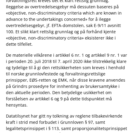
forvaltningsrett kreves det et klart rettslig grunnlag.
Ileggelse av overtredelsesgebyr må dessuten baseres på
«objective, non-discriminatory criteria which are known in
advance to the undertakings concerned» for å ilegge
overtredelsesgebyr, jf. EFTA-domstolen, sak E-9/11 avsnitt
100. Et slikt klart rettslig grunnlag og på forhånd kjente
«objective, non-discriminatory criteria» eksisterer ikke i
dette tilfellet.
De materielle vilkårene i artikkel 6 nr. 1 og artikkel 9 nr. 1 var
i perioden 20. juli 2018 til 7. april 2020 ikke tilstrekkelig klare
og tydelige til å gi den rettsikkerheten som kreves i henhold
til norske grunnlovfestede og forvaltningsrettslige
prinsipper, EØS-retten og EMK, når disse kravene anvendes
på Grindrs prosedyre for innhenting av brukersamtykke i
den aktuelle perioden. Den betydelige usikkerhet om
forståelsen av artikkel 6 og 9 på dette tidspunktet må
hensyntas.
Datatilsynet har gitt ny tolkning av reglene tilbakevirkende
kraft i strid med forbudet i Grunnloven § 97, samt
legalitetsprinsippet i § 113, samt proporsjonalitetsprinsippet