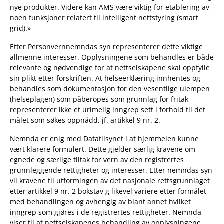
nye produkter. Videre kan AMS være viktig for etablering av
noen funksjoner relatert til intelligent nettstyring (smart
grid).»
Etter Personvernnemndas syn representerer dette viktige
allmenne interesser. Opplysningene som behandles er både
relevante og nødvendige for at nettselskapene skal oppfylle
sin plikt etter forskriften. At helseerklæring innhentes og
behandles som dokumentasjon for den vesentlige ulempen
(helseplagen) som påberopes som grunnlag for fritak
representerer ikke et urimelig inngrep sett i forhold til det
målet som søkes oppnådd, jf. artikkel 9 nr. 2.
Nemnda er enig med Datatilsynet i at hjemmelen kunne
vært klarere formulert. Dette gjelder særlig kravene om
egnede og særlige tiltak for vern av den registrertes
grunnleggende rettigheter og interesser. Etter nemndas syn
vil kravene til utformingen av det nasjonale rettsgrunnlaget
etter artikkel 9 nr. 2 bokstav g likevel variere etter formålet
med behandlingen og avhengig av blant annet hvilket
inngrep som gjøres i de registrertes rettigheter. Nemnda
viser til at nettselskapenes behandling av opplysningene