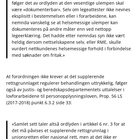
følger det av ordlyden at den vesentlige ulempen skal
være «dokumenterbar». Selv om legeattester ikke nevnes
eksplisitt i bestemmelsen eller i forarbeidene, kan
nemnda vanskelig se at helsemessige ulemper kan
dokumenteres på andre måter enn ved nettopp
legeerklæring. Det hadde etter nemndas syn ikke vært
heldig dersom nettselskapene selv, eller RME, skulle
vurdert nettkundenes helsemessige forhold i forbindelse
med søknader om fritak.»
At forordningen ikke krever at det supplerende
rettsgrunnlaget regulerer behandlingen uttrykkelig, følger
også av Justis- og beredskapsdepartementets uttalelser i
lovforarbeidene til personopplysningsloven, Prop. 56 LS
(2017-2018) punkt 6.3.2 side 33:
«Samlet sett taler altså ordlyden i artikkel 6 nr. 3 for at
det må påvises et supplerende rettsgrunnlag i
unionsretten eller nasjonal rett, men at det ikke er