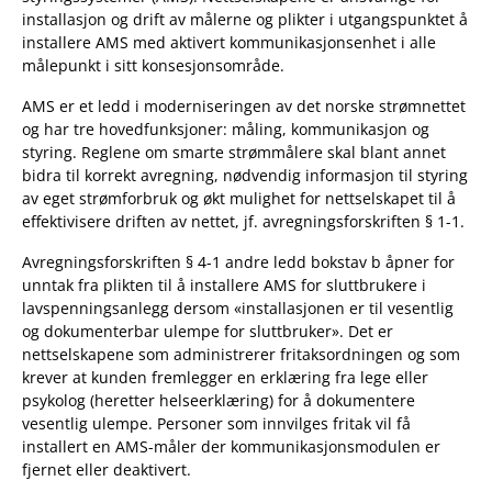
installasjon og drift av målerne og plikter i utgangspunktet å
installere AMS med aktivert kommunikasjonsenhet i alle
målepunkt i sitt konsesjonsområde.
AMS er et ledd i moderniseringen av det norske strømnettet
og har tre hovedfunksjoner: måling, kommunikasjon og
styring. Reglene om smarte strømmålere skal blant annet
bidra til korrekt avregning, nødvendig informasjon til styring
av eget strømforbruk og økt mulighet for nettselskapet til å
effektivisere driften av nettet, jf. avregningsforskriften § 1-1.
Avregningsforskriften § 4-1 andre ledd bokstav b åpner for
unntak fra plikten til å installere AMS for sluttbrukere i
lavspenningsanlegg dersom «installasjonen er til vesentlig
og dokumenterbar ulempe for sluttbruker». Det er
nettselskapene som administrerer fritaksordningen og som
krever at kunden fremlegger en erklæring fra lege eller
psykolog (heretter helseerklæring) for å dokumentere
vesentlig ulempe. Personer som innvilges fritak vil få
installert en AMS-måler der kommunikasjonsmodulen er
fjernet eller deaktivert.