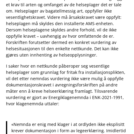
et krav til arten og omfanget av de helseplager det er tale
om. Helseplager av bagatellmessig art, oppfyller ikke
vesentlighetskravet. Videre må årsakskravet være oppfylt:
helseplagen må skyldes den installerte AMS-enheten.
Dersom helseplagene skyldes andre forhold, vil de ikke
oppfylle kravet – uavhengig av hvor omfattende de er.
Forskriften forutsetter dermed en konkret vurdering av
helsesituasjonen til den enkelte nettkunde. Det kan ikke
gjøres uten innhenting av helseopplysninger.
I saker hvor en nettkunde påberoper seg vesentlige
helseplager som grunnlag for fritak fra installasjonsplikten,
vil det etter nemndas vurdering ikke være mulig å oppfylle
dokumentasjonskravet i avregningsforskriften på andre
måter enn å kreve helseerklæring framlagt. Tilsvarende
vurdering er gjort av Energiklagenemnda i ENK-2021-1991,
hvor klagenemnda uttaler:
«Nemnda er enig med klager i at ordlyden ikke eksplisitt
krever dokumentasjon i form av legeerklæring. Imidlertid