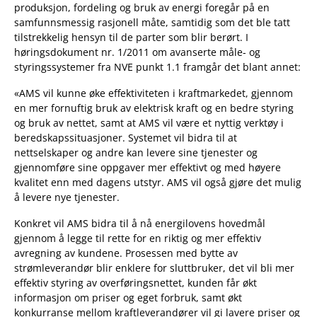
produksjon, fordeling og bruk av energi foregår på en
samfunnsmessig rasjonell måte, samtidig som det ble tatt
tilstrekkelig hensyn til de parter som blir berørt. I
høringsdokument nr. 1/2011 om avanserte måle- og
styringssystemer fra NVE punkt 1.1 framgår det blant annet:
«AMS vil kunne øke effektiviteten i kraftmarkedet, gjennom
en mer fornuftig bruk av elektrisk kraft og en bedre styring
og bruk av nettet, samt at AMS vil være et nyttig verktøy i
beredskapssituasjoner. Systemet vil bidra til at
nettselskaper og andre kan levere sine tjenester og
gjennomføre sine oppgaver mer effektivt og med høyere
kvalitet enn med dagens utstyr. AMS vil også gjøre det mulig
å levere nye tjenester.
Konkret vil AMS bidra til å nå energilovens hovedmål
gjennom å legge til rette for en riktig og mer effektiv
avregning av kundene. Prosessen med bytte av
strømleverandør blir enklere for sluttbruker, det vil bli mer
effektiv styring av overføringsnettet, kunden får økt
informasjon om priser og eget forbruk, samt økt
konkurranse mellom kraftleverandører vil gi lavere priser og