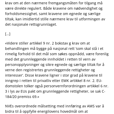
krav om at den nærmere fremgangsmåten for tilgang må
være direkte regulert. Både kravene om nødvendighet og
forholdsmessighet, samt kravene om egnede og særlige
tiltak, kan imidlertid stille nærmere krav til utformingen av
det nasjonale rettsgrunnlaget.
[…]
«Videre stiller artikkel 9 nr. 2 bokstav g krav om at
behandlingen må bygge på nasjonal rett ‘som skal stå i et
rimelig forhold til det mål som søkes oppnådd, være forenlig
med det grunnleggende innholdet i retten til vern av
personopplysninger og sikre egnede og særlige tiltak for å
verne den registrertes grunnleggende rettigheter og
interesser’. Disse kravene ligner i stor grad på kravene til
inngrep i retten til privatliv etter EMK artikkel 8 nr. 2. EU-
domstolen tolker også personvernforordningen artikkel 6 nr.
3 i lys av EUs pakt om grunnleggende rettigheter, se sak C-
184/20 premiss 69.»
NVEs overordnede målsetting med innføring av AMS var å
bidra til å oppfylle energilovens hovedmål om at