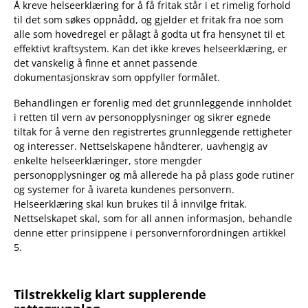
Å kreve helseerklæring for å få fritak står i et rimelig forhold
til det som søkes oppnådd, og gjelder et fritak fra noe som
alle som hovedregel er pålagt å godta ut fra hensynet til et
effektivt kraftsystem. Kan det ikke kreves helseerklæring, er
det vanskelig å finne et annet passende
dokumentasjonskrav som oppfyller formålet.
Behandlingen er forenlig med det grunnleggende innholdet
i retten til vern av personopplysninger og sikrer egnede
tiltak for å verne den registrertes grunnleggende rettigheter
og interesser. Nettselskapene håndterer, uavhengig av
enkelte helseerklæringer, store mengder
personopplysninger og må allerede ha på plass gode rutiner
og systemer for å ivareta kundenes personvern.
Helseerklæring skal kun brukes til å innvilge fritak.
Nettselskapet skal, som for all annen informasjon, behandle
denne etter prinsippene i personvernforordningen artikkel
5.
Tilstrekkelig klart supplerende