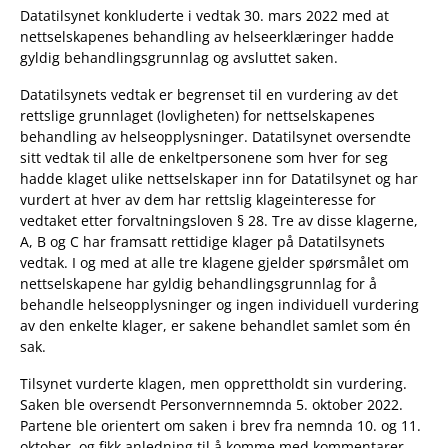
Datatilsynet konkluderte i vedtak 30. mars 2022 med at
nettselskapenes behandling av helseerklæringer hadde
gyldig behandlingsgrunnlag og avsluttet saken.
Datatilsynets vedtak er begrenset til en vurdering av det
rettslige grunnlaget (lovligheten) for nettselskapenes
behandling av helseopplysninger. Datatilsynet oversendte
sitt vedtak til alle de enkeltpersonene som hver for seg
hadde klaget ulike nettselskaper inn for Datatilsynet og har
vurdert at hver av dem har rettslig klageinteresse for
vedtaket etter forvaltningsloven § 28. Tre av disse klagerne,
A, B og C har framsatt rettidige klager på Datatilsynets
vedtak. I og med at alle tre klagene gjelder spørsmålet om
nettselskapene har gyldig behandlingsgrunnlag for å
behandle helseopplysninger og ingen individuell vurdering
av den enkelte klager, er sakene behandlet samlet som én
sak.
Tilsynet vurderte klagen, men opprettholdt sin vurdering.
Saken ble oversendt Personvernnemnda 5. oktober 2022.
Partene ble orientert om saken i brev fra nemnda 10. og 11.
oktober, og fikk anledning til å komme med kommentarer.