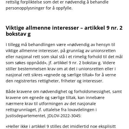
rettslig forpliktelse som det er nødvendig å behandle
personopplysninger for å oppfylle.
Viktige allmenne interesser – artikkel 9 nr. 2
bokstav g
I tillegg må behandlingen være «nødvendig av hensyn til
viktige allmenne interesser, på grunnlag av unionsretten
eller nasjonal rett som skal stå i et rimelig forhold til det mål
som søkes oppnådd», jf. artikkel 9 nr. 2 bokstav g. Videre
stiller bestemmelsen krav om at det i unionsretten eller i
nasjonal rett sikres «egnede og særlige tiltak» for å verne
den registrertes rettigheter, friheter og interesser.
Både kravene om nødvendighet og forholdsmessighet, samt
kravene om egnede og særlige tiltak, kan innebære
nærmere krav til utformingen av det nasjonale
rettsgrunnlaget, jf. uttalelse fra lovavdelingen i
Justisdepartementet, JDLOV-2022-3045:
«Heller ikke i artikkel 9 stilles det imidlertid noe eksplisitt