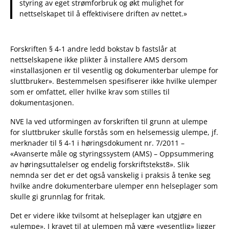
styring av eget strømforbruk og økt mulighet for
nettselskapet til å effektivisere driften av nettet.»
Forskriften § 4-1 andre ledd bokstav b fastslår at
nettselskapene ikke plikter å installere AMS dersom
«installasjonen er til vesentlig og dokumenterbar ulempe for
sluttbruker». Bestemmelsen spesifiserer ikke hvilke ulemper
som er omfattet, eller hvilke krav som stilles til
dokumentasjonen.
NVE la ved utformingen av forskriften til grunn at ulempe
for sluttbruker skulle forstås som en helsemessig ulempe, jf.
merknader til § 4-1 i høringsdokument nr. 7/2011 –
«Avanserte måle og styringssystem (AMS) – Oppsummering
av høringsuttalelser og endelig forskriftstekst8». Slik
nemnda ser det er det også vanskelig i praksis å tenke seg
hvilke andre dokumenterbare ulemper enn helseplager som
skulle gi grunnlag for fritak.
Det er videre ikke tvilsomt at helseplager kan utgjøre en
«ulempe». I kravet til at ulempen må være «vesentlig» ligger