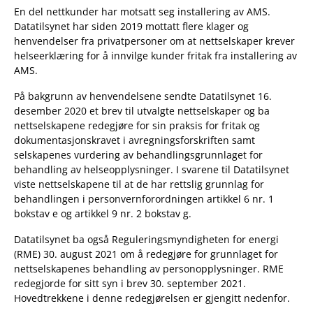
En del nettkunder har motsatt seg installering av AMS.
Datatilsynet har siden 2019 mottatt flere klager og
henvendelser fra privatpersoner om at nettselskaper krever
helseerklæring for å innvilge kunder fritak fra installering av
AMS.
På bakgrunn av henvendelsene sendte Datatilsynet 16.
desember 2020 et brev til utvalgte nettselskaper og ba
nettselskapene redegjøre for sin praksis for fritak og
dokumentasjonskravet i avregningsforskriften samt
selskapenes vurdering av behandlingsgrunnlaget for
behandling av helseopplysninger. I svarene til Datatilsynet
viste nettselskapene til at de har rettslig grunnlag for
behandlingen i personvernforordningen artikkel 6 nr. 1
bokstav e og artikkel 9 nr. 2 bokstav g.
Datatilsynet ba også Reguleringsmyndigheten for energi
(RME) 30. august 2021 om å redegjøre for grunnlaget for
nettselskapenes behandling av personopplysninger. RME
redegjorde for sitt syn i brev 30. september 2021.
Hovedtrekkene i denne redegjørelsen er gjengitt nedenfor.