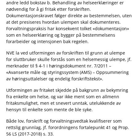
andre ledd bokstav b. Behandling av helseerklæringer er
nødvendig for å gi fritak etter forskriften.
Dokumentasjonskravet følger direkte av bestemmelsen, uten
at det presiseres hvordan ulempen skal dokumenteres.
Forvaltningspraksis har konsekvent tolket «dokumentasjon»
som en helseerklæring og bygger på bestemmelsens
forarbeider og intensjonen bak regelen.
NVE la ved utformingen av forskriften til grunn at ulempe
for sluttbruker skulle forstås som en helsemessig ulempe, jf.
merknader til § 4-1 i høringsdokument nr. 7/2011 –
«Avanserte måle og styringssystem (AMS) – Oppsummering
av høringsuttalelser og endelig forskriftstekst».
Utformingen av fritaket skjedde på bakgrunn av bekymring
fra enkelte om helse, og var ikke ment som en allmenn
fritaksmulighet, men et snevert unntak, utelukkende av
hensyn til enkelte som mente de ble syke.
Både lov, forskrift og forvaltningsvedtak kvalifiserer som
rettslig grunnlag, jf. forordningens fortalepunkt 41 og Prop.
56 LS (2017-2018) s. 33.