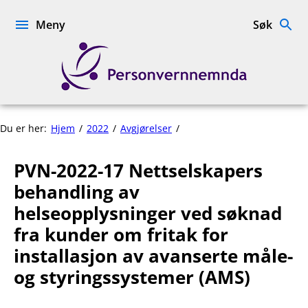
Hopp
til
Meny
Søk
innhold
Personvernnemnda
PVN-
Du er her:
Hjem
2022
Avgjørelser
2022-
17
PVN-2022-17 Nettselskapers
Nettselskapers
behandling
behandling av
av
helseopplysninger ved søknad
helseopplysninger
fra kunder om fritak for
ved
søknad
installasjon av avanserte måle-
fra
og styringssystemer (AMS)
kunder
om
fritak