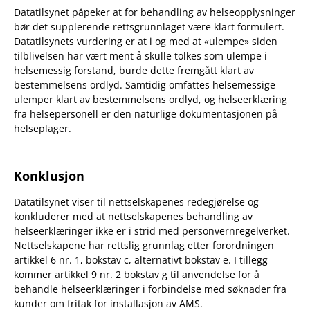
Datatilsynet påpeker at for behandling av helseopplysninger
bør det supplerende rettsgrunnlaget være klart formulert.
Datatilsynets vurdering er at i og med at «ulempe» siden
tilblivelsen har vært ment å skulle tolkes som ulempe i
helsemessig forstand, burde dette fremgått klart av
bestemmelsens ordlyd. Samtidig omfattes helsemessige
ulemper klart av bestemmelsens ordlyd, og helseerklæring
fra helsepersonell er den naturlige dokumentasjonen på
helseplager.
Konklusjon
Datatilsynet viser til nettselskapenes redegjørelse og
konkluderer med at nettselskapenes behandling av
helseerklæringer ikke er i strid med personvernregelverket.
Nettselskapene har rettslig grunnlag etter forordningen
artikkel 6 nr. 1, bokstav c, alternativt bokstav e. I tillegg
kommer artikkel 9 nr. 2 bokstav g til anvendelse for å
behandle helseerklæringer i forbindelse med søknader fra
kunder om fritak for installasjon av AMS.