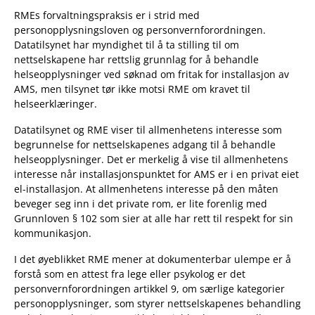
RMEs forvaltningspraksis er i strid med
personopplysningsloven og personvernforordningen.
Datatilsynet har myndighet til å ta stilling til om
nettselskapene har rettslig grunnlag for å behandle
helseopplysninger ved søknad om fritak for installasjon av
AMS, men tilsynet tør ikke motsi RME om kravet til
helseerklæringer.
Datatilsynet og RME viser til allmenhetens interesse som
begrunnelse for nettselskapenes adgang til å behandle
helseopplysninger. Det er merkelig å vise til allmenhetens
interesse når installasjonspunktet for AMS er i en privat eiet
el-installasjon. At allmenhetens interesse på den måten
beveger seg inn i det private rom, er lite forenlig med
Grunnloven § 102 som sier at alle har rett til respekt for sin
kommunikasjon.
I det øyeblikket RME mener at dokumenterbar ulempe er å
forstå som en attest fra lege eller psykolog er det
personvernforordningen artikkel 9, om særlige kategorier
personopplysninger, som styrer nettselskapenes behandling