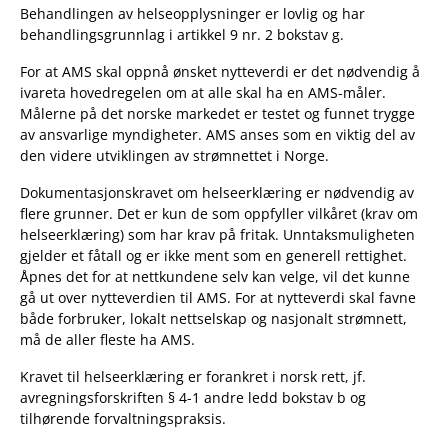
Behandlingen av helseopplysninger er lovlig og har
behandlingsgrunnlag i artikkel 9 nr. 2 bokstav g.
For at AMS skal oppnå ønsket nytteverdi er det nødvendig å
ivareta hovedregelen om at alle skal ha en AMS-måler.
Målerne på det norske markedet er testet og funnet trygge
av ansvarlige myndigheter. AMS anses som en viktig del av
den videre utviklingen av strømnettet i Norge.
Dokumentasjonskravet om helseerklæring er nødvendig av
flere grunner. Det er kun de som oppfyller vilkåret (krav om
helseerklæring) som har krav på fritak. Unntaksmuligheten
gjelder et fåtall og er ikke ment som en generell rettighet.
Åpnes det for at nettkundene selv kan velge, vil det kunne
gå ut over nytteverdien til AMS. For at nytteverdi skal favne
både forbruker, lokalt nettselskap og nasjonalt strømnett,
må de aller fleste ha AMS.
Kravet til helseerklæring er forankret i norsk rett, jf.
avregningsforskriften § 4-1 andre ledd bokstav b og
tilhørende forvaltningspraksis.