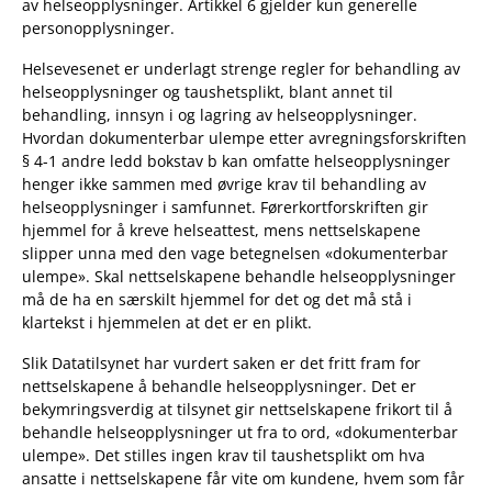
av helseopplysninger. Artikkel 6 gjelder kun generelle
personopplysninger.
Helsevesenet er underlagt strenge regler for behandling av
helseopplysninger og taushetsplikt, blant annet til
behandling, innsyn i og lagring av helseopplysninger.
Hvordan dokumenterbar ulempe etter avregningsforskriften
§ 4-1 andre ledd bokstav b kan omfatte helseopplysninger
henger ikke sammen med øvrige krav til behandling av
helseopplysninger i samfunnet. Førerkortforskriften gir
hjemmel for å kreve helseattest, mens nettselskapene
slipper unna med den vage betegnelsen «dokumenterbar
ulempe». Skal nettselskapene behandle helseopplysninger
må de ha en særskilt hjemmel for det og det må stå i
klartekst i hjemmelen at det er en plikt.
Slik Datatilsynet har vurdert saken er det fritt fram for
nettselskapene å behandle helseopplysninger. Det er
bekymringsverdig at tilsynet gir nettselskapene frikort til å
behandle helseopplysninger ut fra to ord, «dokumenterbar
ulempe». Det stilles ingen krav til taushetsplikt om hva
ansatte i nettselskapene får vite om kundene, hvem som får