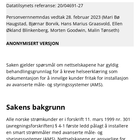
for
Datatilsynets referanse: 20/04691-27
installasjon
av
Personvernnemndas vedtak 28. februar 2023 (Mari Bø
avanserte
Haugstad, Bjørnar Borvik, Hans Marius Graasvold, Ellen
måle-
Økland Blinkenberg, Morten Goodwin, Malin Tønseth)
og
styringssystemer
ANONYMISERT VERSJON
(AMS)
Saken gjelder spørsmål om nettselskapene har gyldig
behandlingsgrunnlag for å kreve helseerklæring som
dokumentasjon for å innvilge kunder fritak for installasjon
av avanserte måle- og styringssystemer (AMS).
Sakens bakgrunn
Alle norske strømkunder er i forskrift 11. mars 1999 nr. 301
(avregningsforskriften) § 4-1 første ledd pålagt å installere
en smart strømmåler med avanserte måle- og
styringssystemer (AMS). Nettselskapene er ansvarlige for