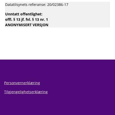
fra
Datatilsynets referanse: 20/02386-17
administrasjonen
i
Unntatt offentlighet:
selskapets
offl. § 13 jf. fvl. § 13 nr. 1
styre
ANONYMISERT VERSJON
Personvernerklæring
Tilgjengelighetserklæring