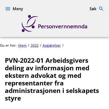
Hopp
til
Meny
Søk
innhold
Personvernnemnda
PVN-
Du er her:
Hjem
2022
Avgjørelser
2022-
01
PVN-2022-01 Arbeidsgivers
Arbeidsgivers
deling
deling av informasjon med
av
ekstern advokat og med
informasjon
representanter fra
med
ekstern
administrasjonen i selskapets
advokat
styre
og
med
representanter