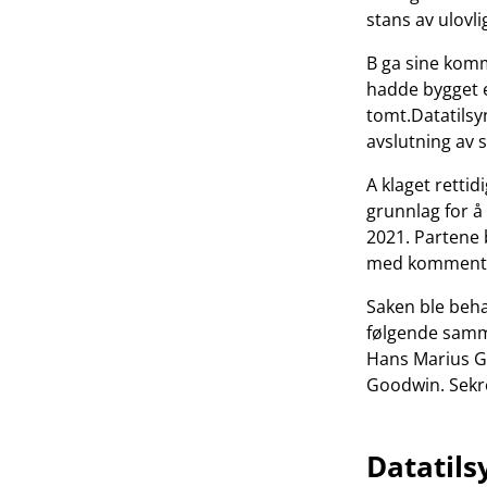
stans av ulovl
B ga sine komm
hadde bygget e
tomt.Datatils
avslutning av 
A klaget rettid
grunnlag for 
2021. Partene 
med kommentar
Saken ble beh
følgende samme
Hans Marius G
Goodwin. Sekre
Datatils