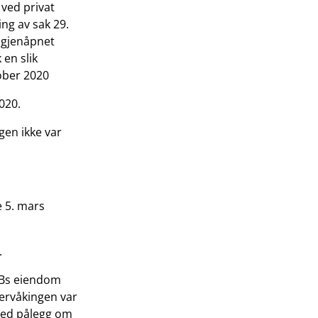
 ved privat
ng av sak 29.
0 gjenåpnet
 en slik
ober 2020
2020.
gen ikke var
e 5. mars
.
 Bs eiendom
ervåkingen var
n med pålegg om