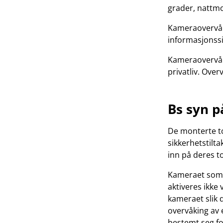
grader, nattmo
Kameraovervåki
informasjonssik
Kameraovervåk
privatliv. Ove
Bs syn p
De monterte t
sikkerhetstilt
inn på deres t
Kameraet som 
aktiveres ikke
kameraet slik 
overvåking av 
bestemt seg fo