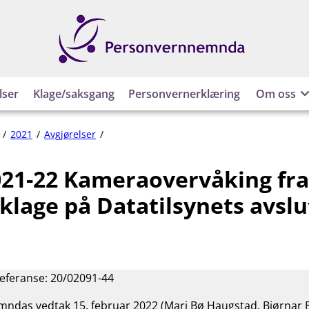
Personvernnemnda
lser
Klage/saksgang
Personvernerklæring
Om oss
PVN-
2021
Avgjørelser
2021-
22
21-22 Kameraovervåking fra
Kameraovervåking
fra
 klage på Datatilsynets avsl
privat
bolig
–
klage
på
referanse: 20/02091-44
Datatilsynets
avslutning
das vedtak 15. februar 2022 (Mari Bø Haugstad, Bjørnar B
av