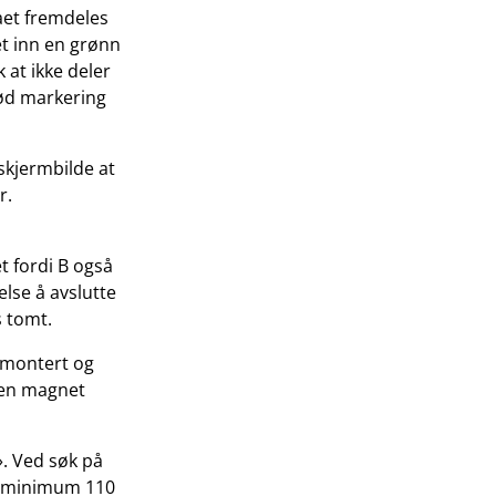
aet fremdeles
et inn en grønn
 at ikke deler
rød markering
 skjermbilde at
r.
t fordi B også
lse å avslutte
s tomt.
stmontert og
d en magnet
». Ved søk på
på minimum 110