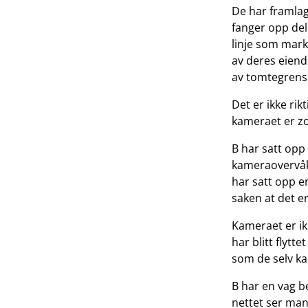
De har framlag
fanger opp del
linje som mark
av deres eiend
av tomtegrens
Det er ikke rik
kameraet er zo
B har satt op
kameraovervåki
har satt opp e
saken at det e
Kameraet er ikk
har blitt flytt
som de selv ka
B har en vag b
nettet ser man