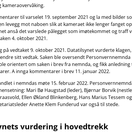
ig kameraovervåking.
entarer til varselet 19. september 2021 og la med bilder so
n levegg mot naboen slik at kameraet ikke lenger fanget 
ynet anså det varslede pålegget som imøtekommet og traff 
saken 4. oktober 2021.
ig på vedtaket 9. oktober 2021. Datatilsynet vurderte klagen
å endre sitt vedtak. Saken ble oversendt Personvernnemnda
ble orientert om saken i brev fra nemnda, og fikk anledning
er. A innga kommentarer i brev 11. januar 2022.
andlet i nemndas møte 15. februar 2022. Personvernnemn
nsetning: Mari Bø Haugstad (leder), Bjørnar Borvik (nestled
raasvold, Ellen Økland Blinkenberg, Hans Marius Tessem o
tariatsleder Anette Klem Funderud var også til stede.
ynets vurdering i hovedtrekk