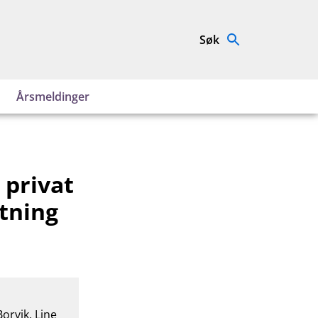
Søk
Årsmeldinger
 privat
utning
orvik, Line