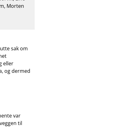
em, Morten
lutte sak om
net
 eller
 a, og dermed
mente var
veggen til