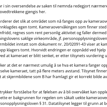
ar i sin oversendelse av saken til nemnda redegjort nærmere
ovedtrekkene gjengis her.
urderer det slik at området som nå fanges opp av kamerao
nnklagdes egen tomt. Kameraovervåkingen som finner sted 
nnfridd, regnes som rent personlig aktivitet og faller dermed
ngslovens saklige virkeområde, jf. personopplysningsloven
ermbildet inntatt som dokument nr. 20/02091-43 viser at ka
opp klagers tomt. Hvorvidt endringen er oppnådd ved hjelp
ved at kameraet er blitt senket, er etter tilsynets vurdering
ker at det er nærmest umulig å se hva et kamera fanger o
 selve kameraet, tatt på flere meters avstand. Tilsynet finne
t at skjermbildene som B har framlagt gir et korrekt bilde 
trykker forståelse for at følelsen av å bli overvåket kan opp
Dette er bakgrunnen for regelen om såkalt uekte kameraov
sonopplysningsloven § 31. Datatilsynet legger til grunn at