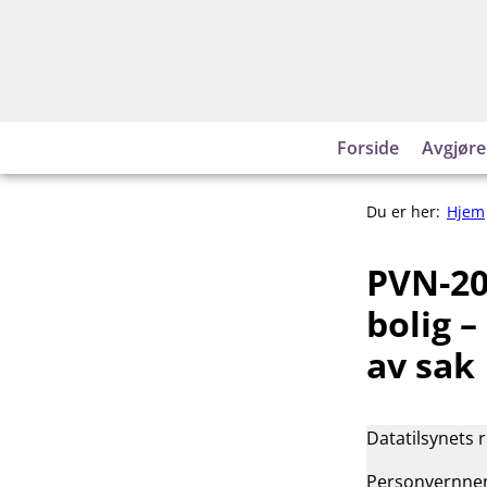
Hopp
til
innhold
Forside
Avgjøre
Du er her:
Hjem
PVN-20
bolig –
av sak
Datatilsynets 
Personvernnemn