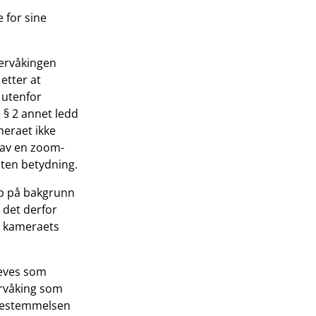
 for sine
vervåkingen
etter at
 utenfor
 § 2 annet ledd
meraet ikke
 av en zoom-
 uten betydning.
pp på bakgrunn
r det derfor
av kameraets
leves som
ervåking som
 bestemmelsen