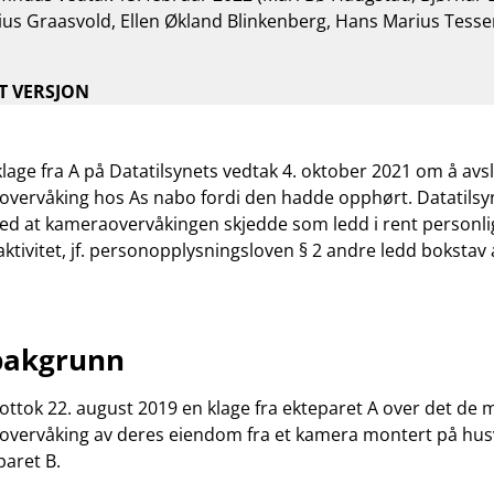
ius Graasvold, Ellen Økland Blinkenberg, Hans Marius Tess
sak
T VERSJON
klage fra A på Datatilsynets vedtak 4. oktober 2021 om å avs
overvåking hos As nabo fordi den hadde opphørt. Datatilsy
d at kameraovervåkingen skjedde som ledd i rent personlig
aktivitet, jf. personopplysningsloven § 2 andre ledd bokstav
bakgrunn
ottok 22. august 2019 en klage fra ekteparet A over det de 
overvåking av deres eiendom fra et kamera montert på hus
aret B.