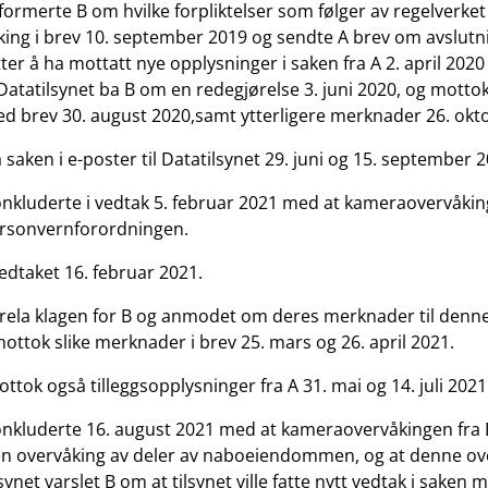
formerte B om hvilke forpliktelser som følger av regelverket
ng i brev 10. september 2019 og sendte A brev om avslutni
ter å ha mottatt nye opplysninger i saken fra A 2. april 202
Datatilsynet ba B om en redegjørelse 3. juni 2020, og mottok
ed brev 30. august 2020,samt ytterligere merknader 26. okt
å saken i e-poster til Datatilsynet 29. juni og 15. september 
onkluderte i vedtak 5. februar 2021 med at kameraovervåkin
ersonvernforordningen.
vedtaket 16. februar 2021.
orela klagen for B og anmodet om deres merknader til denn
mottok slike merknader i brev 25. mars og 26. april 2021.
ttok også tilleggsopplysninger fra A 31. mai og 14. juli 2021
konkluderte 16. august 2021 med at kameraovervåkingen fra
en overvåking av deler av naboeiendommen, og at denne ov
lsynet varslet B om at tilsynet ville fatte nytt vedtak i sake