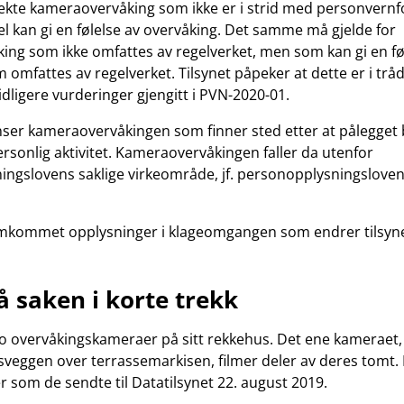
 ekte kameraovervåking som ikke er i strid med personvern
l kan gi en følelse av overvåking. Det samme må gjelde for
ng som ikke omfattes av regelverket, men som kan gi en fø
 omfattes av regelverket. Tilsynet påpeker at dette er i tr
idligere vurderinger gjengitt i PVN-2020-01.
nser kameraovervåkingen som finner sted etter at pålegget b
rsonlig aktivitet. Kameraovervåkingen faller da utenfor
ngslovens saklige virkeområde, jf. personopplysningsloven
ramkommet opplysninger i klageomgangen som endrer tilsyne
å saken i korte trekk
o overvåkingskameraer på sitt rekkehus. Det ene kameraet,
sveggen over terrassemarkisen, filmer deler av deres tomt.
er som de sendte til Datatilsynet 22. august 2019.