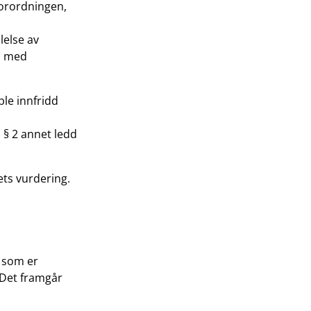
forordningen,
lelse av
åd med
le innfridd
 § 2 annet ledd
ts vurdering.
 som er
 Det framgår