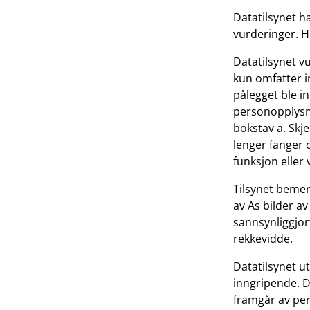
Datatilsynet h
vurderinger. H
Datatilsynet v
kun omfatter i
pålegget ble i
personopplysni
bokstav a. Skj
lenger fanger 
funksjon eller 
Tilsynet bemer
av As bilder av
sannsynliggjor
rekkevidde.
Datatilsynet ut
inngripende. 
framgår av per