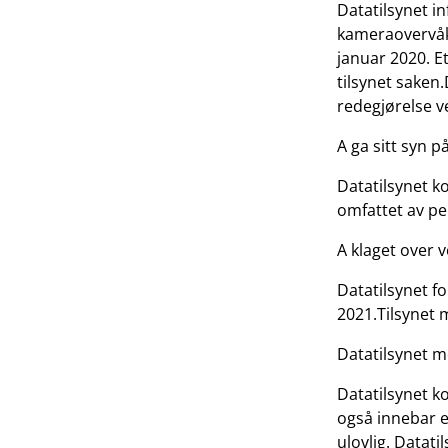
Datatilsynet in
kameraovervåki
januar 2020. Et
tilsynet saken.
redegjørelse v
A ga sitt syn p
Datatilsynet k
omfattet av p
A klaget over 
Datatilsynet f
2021.Tilsynet 
Datatilsynet mo
Datatilsynet 
også innebar 
ulovlig. Datati