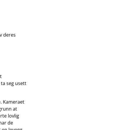
v deres
t
 ta seg usett
. Kameraet
grunn at
te lovlig
har de
t en levegg