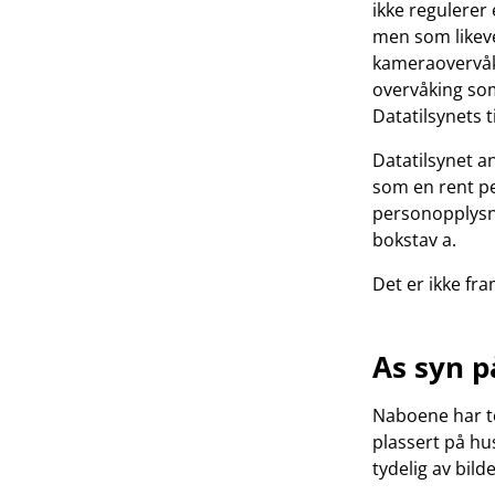
ikke regulerer
men som likeve
kameraovervåki
overvåking som
Datatilsynets t
Datatilsynet a
som en rent pe
personopplysni
bokstav a.
Det er ikke f
As syn p
Naboene har t
plassert på hu
tydelig av bild