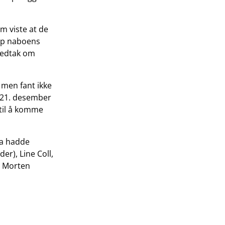
m viste at de
opp naboens
vedtak om
, men fant ikke
 21. desember
 til å komme
da hadde
er), Line Coll,
g Morten