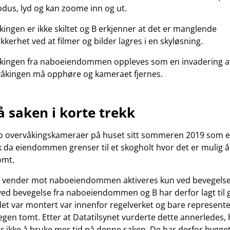
dus, lyd og kan zoome inn og ut.
ngen er ikke skiltet og B erkjenner at det er manglende
kerhet ved at filmer og bilder lagres i en skyløsning.
ingen fra naboeiendommen oppleves som en invadering a
rvåkingen må opphøre og kameraet fjernes.
å saken i korte trekk
o overvåkingskameraer på huset sitt sommeren 2019 som e
ak da eiendommen grenser til et skogholt hvor det er mulig å
omt.
vender mot naboeiendommen aktiveres kun ved bevegelse
 ved bevegelse fra naboeiendommen og B har derfor lagt til 
det var montert var innenfor regelverket og bare representer
egen tomt. Etter at Datatilsynet vurderte dette annerledes, 
r ikke å bruke mer tid på denne saken. De har derfor bygge