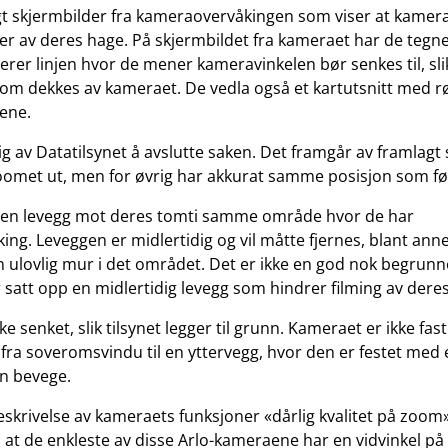
t skjermbilder fra kameraovervåkingen som viser at kamer
er av deres hage. På skjermbildet fra kameraet har de tegn
erer linjen hvor de mener kameravinkelen bør senkes til, slik
om dekkes av kameraet. De vedla også et kartutsnitt med 
ene.
tig av Datatilsynet å avslutte saken. Det framgår av framlagt
omet ut, men for øvrig har akkurat samme posisjon som fø
p en levegg mot deres tomti samme område hvor de har
ng. Leveggen er midlertidig og vil måtte fjernes, blant anne
n ulovlig mur i det området. Det er ikke en god nok begrunne
r satt opp en midlertidig levegg som hindrer filming av dere
e senket, slik tilsynet legger til grunn. Kameraet er ikke fa
et fra soveromsvindu til en yttervegg, hvor den er festet me
n bevege.
eskrivelse av kameraets funksjoner «dårlig kvalitet på zoom
 at de enkleste av disse Arlo-kameraene har en vidvinkel 