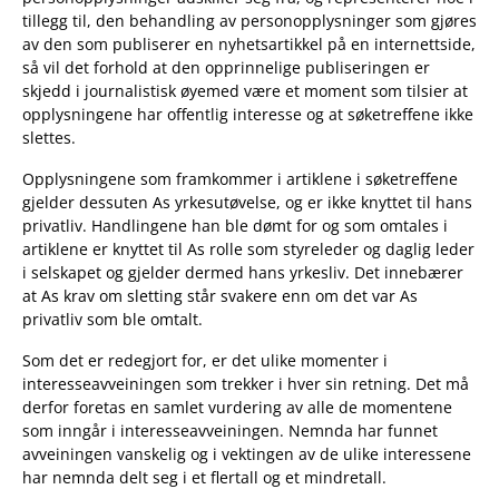
tillegg til, den behandling av personopplysninger som gjøres
av den som publiserer en nyhetsartikkel på en internettside,
så vil det forhold at den opprinnelige publiseringen er
skjedd i journalistisk øyemed være et moment som tilsier at
opplysningene har offentlig interesse og at søketreffene ikke
slettes.
Opplysningene som framkommer i artiklene i søketreffene
gjelder dessuten As yrkesutøvelse, og er ikke knyttet til hans
privatliv. Handlingene han ble dømt for og som omtales i
artiklene er knyttet til As rolle som styreleder og daglig leder
i selskapet og gjelder dermed hans yrkesliv. Det innebærer
at As krav om sletting står svakere enn om det var As
privatliv som ble omtalt.
Som det er redegjort for, er det ulike momenter i
interesseavveiningen som trekker i hver sin retning. Det må
derfor foretas en samlet vurdering av alle de momentene
som inngår i interesseavveiningen. Nemnda har funnet
avveiningen vanskelig og i vektingen av de ulike interessene
har nemnda delt seg i et flertall og et mindretall.