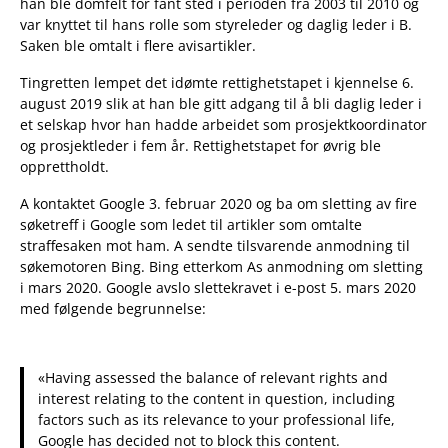
han ble domfelt for fant sted i perioden fra 2003 til 2010 og
var knyttet til hans rolle som styreleder og daglig leder i B.
Saken ble omtalt i flere avisartikler.
Tingretten lempet det idømte rettighetstapet i kjennelse 6.
august 2019 slik at han ble gitt adgang til å bli daglig leder i
et selskap hvor han hadde arbeidet som prosjektkoordinator
og prosjektleder i fem år. Rettighetstapet for øvrig ble
opprettholdt.
A kontaktet Google 3. februar 2020 og ba om sletting av fire
søketreff i Google som ledet til artikler som omtalte
straffesaken mot ham. A sendte tilsvarende anmodning til
søkemotoren Bing. Bing etterkom As anmodning om sletting
i mars 2020. Google avslo slettekravet i e-post 5. mars 2020
med følgende begrunnelse:
«Having assessed the balance of relevant rights and
interest relating to the content in question, including
factors such as its relevance to your professional life,
Google has decided not to block this content.