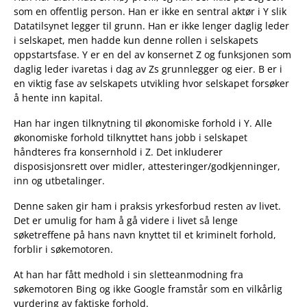
som en offentlig person. Han er ikke en sentral aktør i Y slik
Datatilsynet legger til grunn. Han er ikke lenger daglig leder
i selskapet, men hadde kun denne rollen i selskapets
oppstartsfase. Y er en del av konsernet Z og funksjonen som
daglig leder ivaretas i dag av Zs grunnlegger og eier. B er i
en viktig fase av selskapets utvikling hvor selskapet forsøker
å hente inn kapital.
Han har ingen tilknytning til økonomiske forhold i Y. Alle
økonomiske forhold tilknyttet hans jobb i selskapet
håndteres fra konsernhold i Z. Det inkluderer
disposisjonsrett over midler, attesteringer/godkjenninger,
inn og utbetalinger.
Denne saken gir ham i praksis yrkesforbud resten av livet.
Det er umulig for ham å gå videre i livet så lenge
søketreffene på hans navn knyttet til et kriminelt forhold,
forblir i søkemotoren.
At han har fått medhold i sin sletteanmodning fra
søkemotoren Bing og ikke Google framstår som en vilkårlig
vurdering av faktiske forhold.