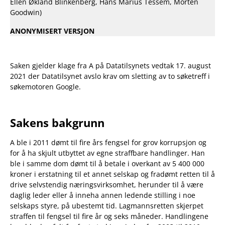
Ellen Økland Blinkenberg, Hans Marius Tessem, Morten
Goodwin)
ANONYMISERT VERSJON
Saken gjelder klage fra A på Datatilsynets vedtak 17. august
2021 der Datatilsynet avslo krav om sletting av to søketreff i
søkemotoren Google.
Sakens bakgrunn
A ble i 2011 dømt til fire års fengsel for grov korrupsjon og
for å ha skjult utbyttet av egne straffbare handlinger. Han
ble i samme dom dømt til å betale i overkant av 5 400 000
kroner i erstatning til et annet selskap og fradømt retten til å
drive selvstendig næringsvirksomhet, herunder til å være
daglig leder eller å inneha annen ledende stilling i noe
selskaps styre, på ubestemt tid. Lagmannsretten skjerpet
straffen til fengsel til fire år og seks måneder. Handlingene