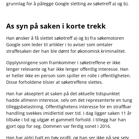
grunnlag for å pålegge Google sletting av søketreff a) og b).
As syn på saken i korte trekk
Han ønsker å få slettet søketreff a) og b) fra søkemotoren
Google som leder til artikler i to aviser som omtaler
straffesaken der han ble dømt for økonomisk kriminalitet.
Opplysningene som framkommer i søketreffene er ikke
lenger relevante og har ikke lenger offentlig interesse. Han
er heller ikke en person som spiller en rolle i offentligheten.
Disse forholdene tilsier at søketreffene slettes.
Han har akseptert at saken på det aktuelle tidspunktet
hadde allmenn interesse, selv om det representerte en tung
tilleggsbelastning. Offentlighetens interesse for en straffbar
handling svekkes imidlertid over tid. I dag ligger saken 11 år
tilbake i tid og utgjør et gammelt forhold. I tillegg har han
gjort opp for seg. Dommen var ferdig sonet i 2016.
Han har aldri hatt en høy profil, og han ser ikke på seg selv