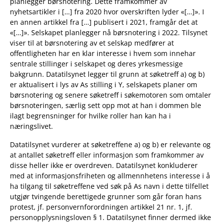
planlegger børsnotering. Dette framkommer av
nyhetsartikler i […] fra 2020 hvor overskriften lyder «[…]». I
en annen artikkel fra […] publisert i 2021, framgår det at
«[…]». Selskapet planlegger nå børsnotering i 2022. Tilsynet
viser til at børsnotering av et selskap medfører at
offentligheten har en klar interesse i hvem som innehar
sentrale stillinger i selskapet og deres yrkesmessige
bakgrunn. Datatilsynet legger til grunn at søketreff a) og b)
er aktualisert i lys av As stilling i Y, selskapets planer om
børsnotering og senere søketreff i søkemotoren som omtaler
børsnoteringen, særlig sett opp mot at han i dommen ble
ilagt begrensninger for hvilke roller han kan ha i
næringslivet.
Datatilsynet vurderer at søketreffene a) og b) er relevante og
at antallet søketreff eller informasjon som framkommer av
disse heller ikke er overdreven. Datatilsynet konkluderer
med at informasjonsfriheten og allmennhetens interesse i å
ha tilgang til søketreffene ved søk på As navn i dette tilfellet
utgjør tvingende berettigede grunner som går foran hans
protest, jf. personvernforordningen artikkel 21 nr. 1, jf.
personopplysningsloven § 1. Datatilsynet finner dermed ikke