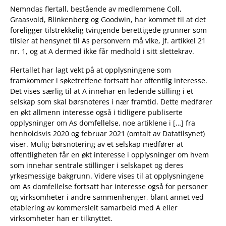
Nemndas flertall, bestående av medlemmene Coll,
Graasvold, Blinkenberg og Goodwin, har kommet til at det
foreligger tilstrekkelig tvingende berettigede grunner som
tilsier at hensynet til As personvern må vike, jf. artikkel 21
nr. 1, og at A dermed ikke får medhold i sitt slettekrav.
Flertallet har lagt vekt på at opplysningene som
framkommer i søketreffene fortsatt har offentlig interesse.
Det vises særlig til at A innehar en ledende stilling i et
selskap som skal børsnoteres i nær framtid. Dette medfører
en økt allmenn interesse også i tidligere publiserte
opplysninger om As domfellelse, noe artiklene i […] fra
henholdsvis 2020 og februar 2021 (omtalt av Datatilsynet)
viser. Mulig børsnotering av et selskap medfører at
offentligheten får en økt interesse i opplysninger om hvem
som innehar sentrale stillinger i selskapet og deres
yrkesmessige bakgrunn. Videre vises til at opplysningene
om As domfellelse fortsatt har interesse også for personer
og virksomheter i andre sammenhenger, blant annet ved
etablering av kommersielt samarbeid med A eller
virksomheter han er tilknyttet.