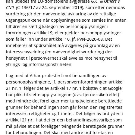
kan utledes fra EU-domstolens avgjørelse
G.C. & Others v
CNIL (
C-136/17 av 24. september 2019), som etter nemndas
vurdering gir den nødvendige avklaring av de rettslige
utgangspunktene når opplysningene som samles inn enten
tilhører en særlig kategori av personopplysninger i
forordningen artikkel 9, eller gjelder personopplysninger
som faller inn under artikkel 10, jf. PVN-2020-08. Det
innebærer at spørsmålet må avgjøres på grunnlag av en
interesseavveining (en nødvendighetsvurdering) der
hensynet til personvernet skal avveies mot hensynet til
ytrings- og informasjonsfriheten.
I og med at A har protestert mot behandlingen av
personopplysningene, jf. personvernforordningen artikkel
21 nr. 1, følger det av artikkel 17 nr. 1 bokstav c at Google
har plikt til slette opplysningene (dvs. fjerne søketreffet)
med mindre det foreligger mer tungtveiende berettigede
grunner for behandlingen som går foran den registrertes
interesser, rettigheter og friheter. Det følger av ordlyden i
artikkel 21 nr. 1 at det er den behandlingsansvarlige som
må påvise at det foreligger tvingende berettigede grunner
for behandlingen. Det skal med andre ord foretas en