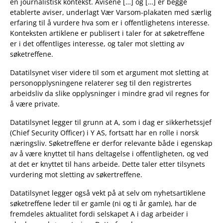
en journalistisk kontekst. Avisene […] og […] er begge
etablerte aviser, underlagt Vær Varsom-plakaten med særlig
erfaring til å vurdere hva som er i offentlighetens interesse.
Konteksten artiklene er publisert i taler for at søketreffene
er i det offentliges interesse, og taler mot sletting av
søketreffene.
Datatilsynet viser videre til som et argument mot sletting at
personopplysningene relaterer seg til den registrertes
arbeidsliv da slike opplysninger i mindre grad vil regnes for
å være private.
Datatilsynet legger til grunn at A, som i dag er sikkerhetssjef
(Chief Security Officer) i Y AS, fortsatt har en rolle i norsk
næringsliv. Søketreffene er derfor relevante både i egenskap
av å være knyttet til hans deltagelse i offentligheten, og ved
at det er knyttet til hans arbeide. Dette taler etter tilsynets
vurdering mot sletting av søkertreffene.
Datatilsynet legger også vekt på at selv om nyhetsartiklene
søketreffene leder til er gamle (ni og ti år gamle), har de
fremdeles aktualitet fordi selskapet A i dag arbeider i