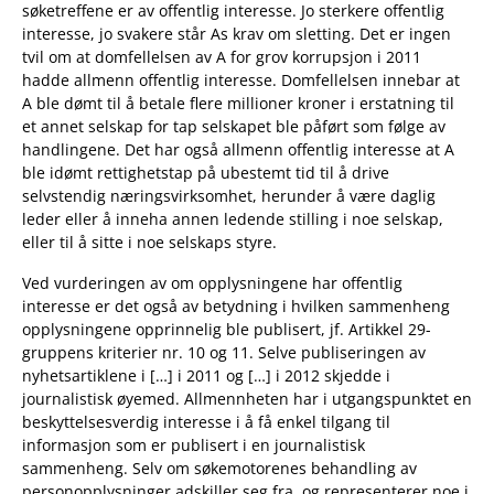
søketreffene er av offentlig interesse. Jo sterkere offentlig
interesse, jo svakere står As krav om sletting. Det er ingen
tvil om at domfellelsen av A for grov korrupsjon i 2011
hadde allmenn offentlig interesse. Domfellelsen innebar at
A ble dømt til å betale flere millioner kroner i erstatning til
et annet selskap for tap selskapet ble påført som følge av
handlingene. Det har også allmenn offentlig interesse at A
ble idømt rettighetstap på ubestemt tid til å drive
selvstendig næringsvirksomhet, herunder å være daglig
leder eller å inneha annen ledende stilling i noe selskap,
eller til å sitte i noe selskaps styre.
Ved vurderingen av om opplysningene har offentlig
interesse er det også av betydning i hvilken sammenheng
opplysningene opprinnelig ble publisert, jf. Artikkel 29-
gruppens kriterier nr. 10 og 11. Selve publiseringen av
nyhetsartiklene i […] i 2011 og […] i 2012 skjedde i
journalistisk øyemed. Allmennheten har i utgangspunktet en
beskyttelsesverdig interesse i å få enkel tilgang til
informasjon som er publisert i en journalistisk
sammenheng. Selv om søkemotorenes behandling av
personopplysninger adskiller seg fra, og representerer noe i