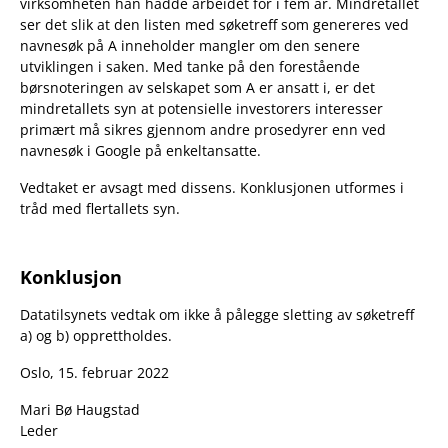
virksomheten han hadde arbeidet for i fem år. Mindretallet
ser det slik at den listen med søketreff som genereres ved
navnesøk på A inneholder mangler om den senere
utviklingen i saken. Med tanke på den forestående
børsnoteringen av selskapet som A er ansatt i, er det
mindretallets syn at potensielle investorers interesser
primært må sikres gjennom andre prosedyrer enn ved
navnesøk i Google på enkeltansatte.
Vedtaket er avsagt med dissens. Konklusjonen utformes i
tråd med flertallets syn.
Konklusjon
Datatilsynets vedtak om ikke å pålegge sletting av søketreff
a) og b) opprettholdes.
Oslo, 15. februar 2022
Mari Bø Haugstad
Leder