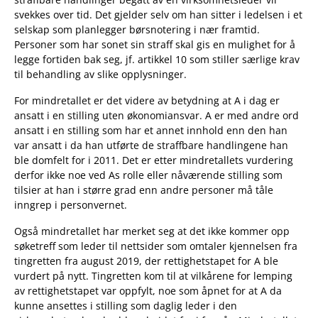
svekkes over tid. Det gjelder selv om han sitter i ledelsen i et
selskap som planlegger børsnotering i nær framtid.
Personer som har sonet sin straff skal gis en mulighet for å
legge fortiden bak seg, jf. artikkel 10 som stiller særlige krav
til behandling av slike opplysninger.
For mindretallet er det videre av betydning at A i dag er
ansatt i en stilling uten økonomiansvar. A er med andre ord
ansatt i en stilling som har et annet innhold enn den han
var ansatt i da han utførte de straffbare handlingene han
ble domfelt for i 2011. Det er etter mindretallets vurdering
derfor ikke noe ved As rolle eller nåværende stilling som
tilsier at han i større grad enn andre personer må tåle
inngrep i personvernet.
Også mindretallet har merket seg at det ikke kommer opp
søketreff som leder til nettsider som omtaler kjennelsen fra
tingretten fra august 2019, der rettighetstapet for A ble
vurdert på nytt. Tingretten kom til at vilkårene for lemping
av rettighetstapet var oppfylt, noe som åpnet for at A da
kunne ansettes i stilling som daglig leder i den