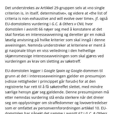
Det understrekes av Artikkel 29-gruppen selv at «no single
criterion is, in itself, determinative», og videre at «the list of
criteria is non-exhaustive and will evolve over time», jf. også
EU-domstolens vurdering i
G.C. & Others v CNIL
hvor
domstolen i avsnitt 66 nøyer seg med å konstatere at det
skal foretas en interesseavveining og deretter gir en nokså
løselig anvisning på hvilke kriterier som skal inngå i denne
avveiningen. Nemnda understreker at kriteriene er ment å
gi nasjonale tilsyn en viss veiledning i den helhetlige
skjønnsmessige interesseavveiningen som skal gjøres ved
vurderingen av krav om sletting av søketreff.
EU-domstolen legger i
Google Spain og Google
-dommen til
grunn at det i interesseavveiningen gjelder en presumsjon
(«disse rettigheder i princippet går forud») for at den
registrerte har rett til å få søketreffet slettet, med mindre
særlige hensyn gjør seg gjeldende. Denne presumsjonen må
etter nemndas vurdering stå enda sterkere når det dreier
seg om opplysninger om straffedommer og lovovertredelser
som er omfattet av personvernforordningen artikkel 10. EU-
domstolen har påpekt det samme i avsnitt 67 i
G.C. & Others