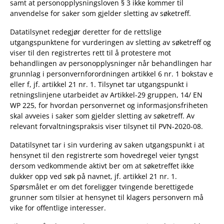
samt at personopplysningsloven § 3 ikke kommer til
anvendelse for saker som gjelder sletting av søketreff.
Datatilsynet redegjør deretter for de rettslige
utgangspunktene for vurderingen av sletting av søketreff og
viser til den registrertes rett til å protestere mot
behandlingen av personopplysninger når behandlingen har
grunnlag i personvernforordningen artikkel 6 nr. 1 bokstav e
eller f, jf. artikkel 21 nr. 1. Tilsynet tar utgangspunkt i
retningslinjene utarbeidet av Artikkel-29 gruppen, 14/ EN
WP 225, for hvordan personvernet og informasjonsfriheten
skal avveies i saker som gjelder sletting av søketreff. Av
relevant forvaltningspraksis viser tilsynet til PVN-2020-08.
Datatilsynet tar i sin vurdering av saken utgangspunkt i at
hensynet til den registrerte som hovedregel veier tyngst
dersom vedkommende aktivt ber om at søketreffet ikke
dukker opp ved søk på navnet, jf. artikkel 21 nr. 1.
Spørsmålet er om det foreligger tvingende berettigede
grunner som tilsier at hensynet til klagers personvern må
vike for offentlige interesser.