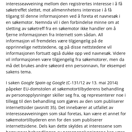
interesseavveining mellom den registrertes interesse i å få
søketreffet slettet, mot allmennhetens interesse i å få
tilgang til denne informasjonen ved å foreta et navnesøk i
en søkemotor. Nemnda vil i den forbindelse minne om at
sletting av søketreff fra en søkemotor ikke handler om å
fjerne informasjonen fra Internett som sådan. All
informasjon vil fremdeles være tilgjengelig på de
opprinnelige nettstedene, og på disse nettstedene vil
informasjonen fortsatt også dukke opp ved navnesøk. Videre
vil informasjonen være tilgjengelig fra søkemotorer, men da
må det brukes andre søkeord enn personnavn, for eksempel
sakens tema.
I saken
Google Spain og Google
(C-131/12 av 13. mai 2014)
påpeker EU-domstolen at søkemotortilbyderens behandling
av personopplysninger skiller seg fra, og representerer noe i
tillegg til den behandling som gjøres av den som publiserer
internettsider (avsnitt 35). Det innebærer at utfallet av
interesseavveiningen som skal foretas, kan være et annet for
søkemotortilbyderen enn for den som publiserer
internettsidene. Dels kan dette skyldes at interessene som