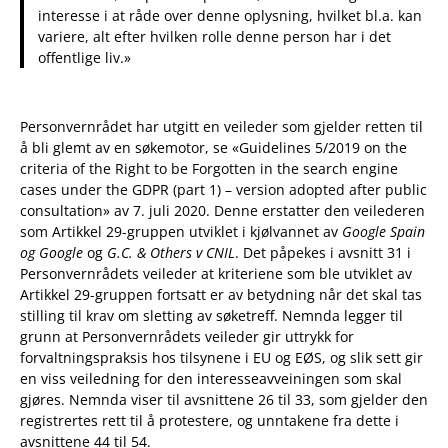
interesse i at råde over denne oplysning, hvilket bl.a. kan
variere, alt efter hvilken rolle denne person har i det
offentlige liv.»
Personvernrådet har utgitt en veileder som gjelder retten til
å bli glemt av en søkemotor, se «Guidelines 5/2019 on the
criteria of the Right to be Forgotten in the search engine
cases under the GDPR (part 1) – version adopted after public
consultation» av 7. juli 2020. Denne erstatter den veilederen
som Artikkel 29-gruppen utviklet i kjølvannet av
Google Spain
og Google
og
G.C. & Others v CNIL
. Det påpekes i avsnitt 31 i
Personvernrådets veileder at kriteriene som ble utviklet av
Artikkel 29-gruppen fortsatt er av betydning når det skal tas
stilling til krav om sletting av søketreff. Nemnda legger til
grunn at Personvernrådets veileder gir uttrykk for
forvaltningspraksis hos tilsynene i EU og EØS, og slik sett gir
en viss veiledning for den interesseavveiningen som skal
gjøres. Nemnda viser til avsnittene 26 til 33, som gjelder den
registrertes rett til å protestere, og unntakene fra dette i
avsnittene 44 til 54.