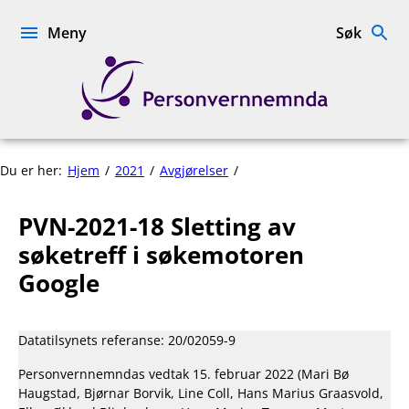
Hopp
til
Meny
Søk
innhold
Personvernnemnda
PVN-
Du er her:
Hjem
2021
Avgjørelser
2021-
18
PVN-2021-18 Sletting av
Sletting
av
søketreff i søkemotoren
søketreff
Google
i
søkemotoren
Google
Datatilsynets referanse: 20/02059-9
Personvernnemndas vedtak 15. februar 2022 (Mari Bø
Haugstad, Bjørnar Borvik, Line Coll, Hans Marius Graasvold,