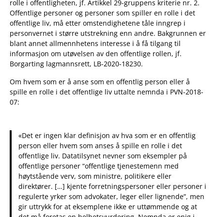
rolle i offentligheten, jf. Artikkel 29-gruppens kriterie nr. 2.
Offentlige personer og personer som spiller en rolle i det
offentlige liv, må etter omstendighetene tåle inngrep i
personvernet i større utstrekning enn andre. Bakgrunnen er
blant annet allmennhetens interesse i å få tilgang til
informasjon om utøvelsen av den offentlige rollen, jf.
Borgarting lagmannsrett, LB-2020-18230.
Om hvem som er å anse som en offentlig person eller å
spille en rolle i det offentlige liv uttalte nemnda i PVN-2018-
07:
«Det er ingen klar definisjon av hva som er en offentlig
person eller hvem som anses å spille en rolle i det
offentlige liv. Datatilsynet nevner som eksempler på
offentlige personer “offentlige tjenestemenn med
høytstående verv, som ministre, politikere eller
direktører. […] kjente forretningspersoner eller personer i
regulerte yrker som advokater, leger eller lignende”, men
gir uttrykk for at eksemplene ikke er uttømmende og at
det må foretas en helhetsvurdering. Nemnda er enig i