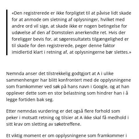
«Den registrerede er ikke forpligtet til at påvise lidt skade
for at anmode om sletning af oplysninger, hvilket med
andre ord vil sige, at skade ikke er nogen betingelse for
udøvelse af den af Domstolen anerkendte ret. Hvis der
foreligger bevis for, at søgeresultatets tilgængelighed er
til skade for den registrerede, peger denne faktor
imidlertid klart i retning af, at oplysningerne bør slettes.»
Nemnda anser det tilstrekkelig godtgjort at A i ulike
sammenhenger har blitt konfrontert med de opplysningene
som framkommer ved søk på hans navn i Google, og at han
opplever dette som en stor belastning som hindrer han i å
legge fortiden bak seg.
Etter nemndas vurdering er det også flere forhold som
peker i motsatt retning og tilsier at A ikke skal få medhold i
sitt krav om sletting av søketreffene.
Et viktig moment er om opplysningene som framkommer i