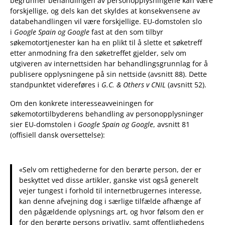
begrunner behandlingen av personopplysningene kan være
forskjellige, og dels kan det skyldes at konsekvensene av
databehandlingen vil være forskjellige. EU-domstolen slo
i
Google Spain og Google
fast at den som tilbyr
søkemotortjenester kan ha en plikt til å slette et søketreff
etter anmodning fra den søketreffet gjelder, selv om
utgiveren av internettsiden har behandlingsgrunnlag for å
publisere opplysningene på sin nettside (avsnitt 88). Dette
standpunktet videreføres i
G.C. & Others v CNIL
(avsnitt 52).
Om den konkrete interesseavveiningen for
søkemotortilbyderens behandling av personopplysninger
sier EU-domstolen i
Google Spain og Google
, avsnitt 81
(offisiell dansk oversettelse):
«Selv om rettighederne for den berørte person, der er
beskyttet ved disse artikler, ganske vist også generelt
vejer tungest i forhold til internetbrugernes interesse,
kan denne afvejning dog i særlige tilfælde afhænge af
den pågældende oplysnings art, og hvor følsom den er
for den berørte persons privatliv, samt offentlighedens