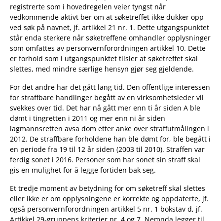
registrerte som i hovedregelen veier tyngst når
vedkommende aktivt ber om at søketreffet ikke dukker opp
ved søk på navnet, jf. artikkel 21 nr. 1. Dette utgangspunktet
står enda sterkere når søketreffene omhandler opplysninger
som omfattes av personvernforordningen artikkel 10. Dette
er forhold som i utgangspunktet tilsier at søketreffet skal
slettes, med mindre særlige hensyn gjør seg gjeldende.
For det andre har det gått lang tid. Den offentlige interessen
for straffbare handlinger begått av en virksomhetsleder vil
svekkes over tid. Det har nå gått mer enn ti år siden A ble
dømt i tingretten i 2011 og mer enn ni år siden
lagmannsretten avsa dom etter anke over straffutmålingen i
2012. De straffbare forholdene han ble dømt for, ble begått i
en periode fra 19 til 12 år siden (2003 til 2010). Straffen var
ferdig sonet i 2016. Personer som har sonet sin straff skal
gis en mulighet for å legge fortiden bak seg.
Et tredje moment av betydning for om søketreff skal slettes
eller ikke er om opplysningene er korrekte og oppdaterte, jf.
også personvernforordningen artikkel 5 nr. 1 bokstav d, jf.
Artikkel 29-gruppens kriterier nr. 4 og 7. Nemnda legger til