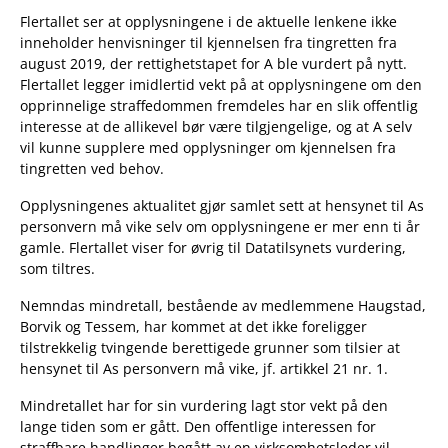
Flertallet ser at opplysningene i de aktuelle lenkene ikke
inneholder henvisninger til kjennelsen fra tingretten fra
august 2019, der rettighetstapet for A ble vurdert på nytt.
Flertallet legger imidlertid vekt på at opplysningene om den
opprinnelige straffedommen fremdeles har en slik offentlig
interesse at de allikevel bør være tilgjengelige, og at A selv
vil kunne supplere med opplysninger om kjennelsen fra
tingretten ved behov.
Opplysningenes aktualitet gjør samlet sett at hensynet til As
personvern må vike selv om opplysningene er mer enn ti år
gamle. Flertallet viser for øvrig til Datatilsynets vurdering,
som tiltres.
Nemndas mindretall, bestående av medlemmene Haugstad,
Borvik og Tessem, har kommet at det ikke foreligger
tilstrekkelig tvingende berettigede grunner som tilsier at
hensynet til As personvern må vike, jf. artikkel 21 nr. 1.
Mindretallet har for sin vurdering lagt stor vekt på den
lange tiden som er gått. Den offentlige interessen for
straffbare handlinger begått av en virksomhetsleder vil