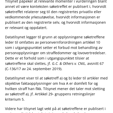
Tilsynet påpeker at relevante momenter i vurderingen blant
annet vil være konteksten søketreffet er publisert i, hvorvidt
søketreffet relaterer seg til den registrertes privatliv eller
vedkommende yrkesutøvelse, hvorvidt informasjonen er
publisert av den registrerte selv, og hvorvidt informasjonen
er relevant og oppdatert.
Datatilsynet legger til grunn at opplysningene søketreffene
leder til omfattes av personvernforordningen artikkel 10
som i utgangspunktet setter et forbud mot behandling av
personopplysninger om straffedommer og lovovertredelser.
Dette er et forhold som i utgangspunktet tilsier at
søketreffene skal slettes, jf.
G.C. & Others v. CNIL
, avsnitt 67
(C-136/17 av 24. september 2019).
Datatilsynet viser til at søketreff a) og b) leder til artikler med
objektive faktaopplysninger om hva A er domfelt for og
hvilken straff han fikk. Tilsynet mener det taler mot sletting
av søketreff a), jf. Artikkel 29- gruppens retningslinjer
kriterium 5.
Videre har tilsynet lagt vekt på at søketreffene er publisert i