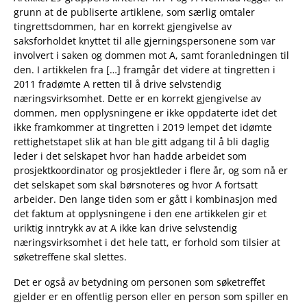
grunn at de publiserte artiklene, som særlig omtaler
tingrettsdommen, har en korrekt gjengivelse av
saksforholdet knyttet til alle gjerningspersonene som var
involvert i saken og dommen mot A, samt foranledningen til
den. I artikkelen fra […] framgår det videre at tingretten i
2011 fradømte A retten til å drive selvstendig
næringsvirksomhet. Dette er en korrekt gjengivelse av
dommen, men opplysningene er ikke oppdaterte idet det
ikke framkommer at tingretten i 2019 lempet det idømte
rettighetstapet slik at han ble gitt adgang til å bli daglig
leder i det selskapet hvor han hadde arbeidet som
prosjektkoordinator og prosjektleder i flere år, og som nå er
det selskapet som skal børsnoteres og hvor A fortsatt
arbeider. Den lange tiden som er gått i kombinasjon med
det faktum at opplysningene i den ene artikkelen gir et
uriktig inntrykk av at A ikke kan drive selvstendig
næringsvirksomhet i det hele tatt, er forhold som tilsier at
søketreffene skal slettes.
Det er også av betydning om personen som søketreffet
gjelder er en offentlig person eller en person som spiller en