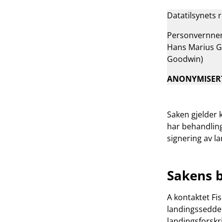
Datatilsynets 
Personvernnemn
Hans Marius G
Goodwin)
ANONYMISER
Saken gjelder k
har behandling
signering av la
Sakens 
A kontaktet Fi
landingsseddel
landingsforskri