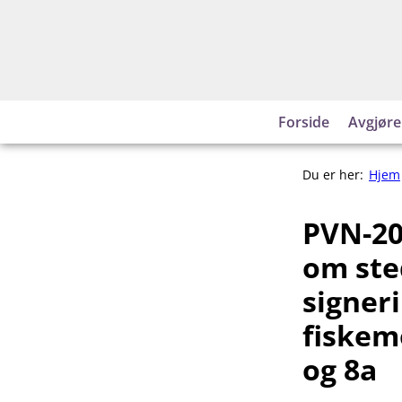
Hopp
til
innhold
Forside
Avgjøre
Du er her:
Hjem
PVN-20
om ste
signeri
fiskemo
og 8a