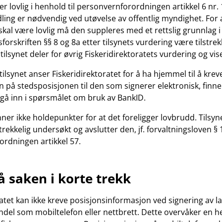
r lovlig i henhold til personvernforordningen artikkel 6 nr. 1
dling er nødvendig ved utøvelse av offentlig myndighet. For 
kal være lovlig må den suppleres med et rettslig grunnlag i 
sforskriften §§ 8 og 8a etter tilsynets vurdering være tilstrekk
ilsynet deler for øvrig Fiskeridirektoratets vurdering og vise
ilsynet anser Fiskeridirektoratet for å ha hjemmel til å krev
på stedsposisjonen til den som signerer elektronisk, finner 
 gå inn i spørsmålet om bruk av BankID.
inner ikke holdepunkter for at det foreligger lovbrudd. Tils
strekkelig undersøkt og avslutter den, jf. forvaltningsloven §
rdningen artikkel 57.
å saken i korte trekk
ratet kan ikke kreve posisjonsinformasjon ved signering av 
ndel som mobiltelefon eller nettbrett. Dette overvåker en h