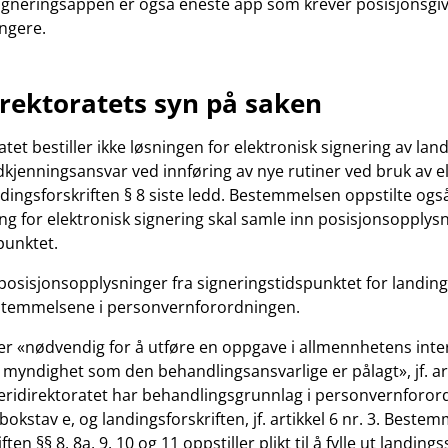
. Signeringsappen er også eneste app som krever posisjonsgiv
ungere.
irektoratets syn på saken
atet bestiller ikke løsningen for elektronisk signering av lan
kjenningsansvar ved innføring av nye rutiner ved bruk av e
andingsforskriften § 8 siste ledd. Bestemmelsen oppstilte også
ning for elektronisk signering skal samle inn posisjonsopplys
punktet.
posisjonsopplysninger fra signeringstidspunktet for landing
estemmelsene i personvernforordningen.
r «nødvendig for å utføre en oppgave i allmennhetens inter
 myndighet som den behandlingsansvarlige er pålagt», jf. art
keridirektoratet har behandlingsgrunnlag i personvernforo
1 bokstav e, og landingsforskriften, jf. artikkel 6 nr. 3. Beste
ten §§ 8, 8a, 9, 10 og 11 oppstiller plikt til å fylle ut landing