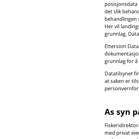
posisjonsdata e
det slik behan
behandlingen s
Her vil landing
grunnlag. Datat
Ettersom Datat
dokumentasjon 
grunnlag for å
Datatilsynet f
at saken er til
personvernforo
As syn p
Fiskeridirekto
med privat eie