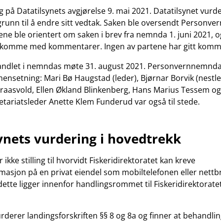
ig på Datatilsynets avgjørelse 9. mai 2021. Datatilsynet vurd
grunn til å endre sitt vedtak. Saken ble oversendt Personv
ene ble orientert om saken i brev fra nemnda 1. juni 2021, og
 å komme med kommentarer. Ingen av partene har gitt komm
andlet i nemndas møte 31. august 2021. Personvernnemnd
nsetning: Mari Bø Haugstad (leder), Bjørnar Borvik (nestled
raasvold, Ellen Økland Blinkenberg, Hans Marius Tessem o
tariatsleder Anette Klem Funderud var også til stede.
ynets vurdering i hovedtrekk
r ikke stilling til hvorvidt Fiskeridirektoratet kan kreve
masjon på en privat eiendel som mobiltelefonen eller nettb
dette ligger innenfor handlingsrommet til Fiskeridirektoratet 
urderer landingsforskriften §§ 8 og 8a og finner at behandli