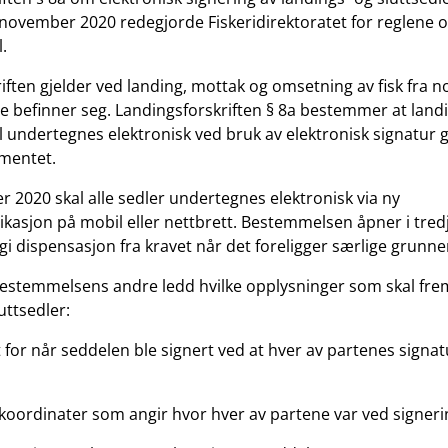
7. november 2020 redegjorde Fiskeridirektoratet for reglene 
.
iften gjelder ved landing, mottak og omsetning av fisk fra no
e befinner seg. Landingsforskriften § 8a bestemmer at land
al undertegnes elektronisk ved bruk av elektronisk signatur 
ementet.
r 2020 skal alle sedler undertegnes elektronisk via ny
ikasjon på mobil eller nettbrett. Bestemmelsen åpner i tredj
gi dispensasjon fra kravet når det foreligger særlige grunne
bestemmelsens andre ledd hvilke opplysninger som skal fre
uttsedler:
 for når seddelen ble signert ved at hver av partenes signatu
 koordinater som angir hvor hver av partene var ved signeri