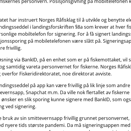
fiskernes personvern. Posisjonsgivning på mobiltelefonen k
atet har instruert Norges Råfisklag til å utvikle og benytte e
ndingsseddel i landingsforskriften §8a som krever at hver fi
rsonlige mobiltelefon for signering. For å få signert landin
sjonssporing på mobiletelefonen være slått på. Signerings
 frivillig.
øsning via BankID, på en enhet som er på fiskemottaket, vil s
og samtidig vareta personvernet for fiskerne. Norges Råfisk
overfor Fiskeridirektoratet, noe direktorat avviste.
ndingsseddel på app kan være frivillig på lik linje som andre
evernsapp, Snapchat m.m. Da ville nok flertallet av fiskern
 ønsker en slik sporing kunne signere med BankID, som ogs
ng ved signering.
 bruk av sin smittevernsapp frivillig grunnet personvernet, 
ed nyere tids største pandemi. Da må signeringsappen med