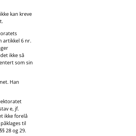
ikke kan kreve
t.
toratets
artikkel 6 nr.
nger
 det ikke så
rientert som sin
ynet. Han
rektoratet
av e, jf.
t ikke forelå
påklages til
§§ 28 og 29.