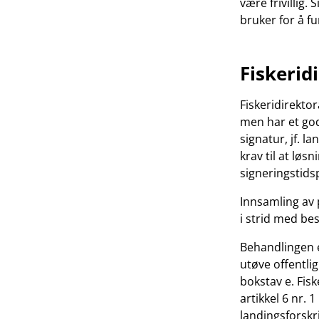
være frivillig
bruker for å f
Fiskerid
Fiskeridirektor
men har et god
signatur, jf. l
krav til at løs
signeringstids
Innsamling av 
i strid med b
Behandlingen e
utøve offentlig
bokstav e. Fis
artikkel 6 nr. 
landingsforskrif