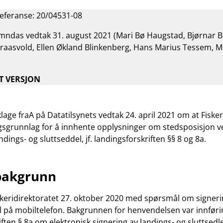
av
referanse: 20/04531-08
fisk
til
das vedtak 31. august 2021 (Mari Bø Haugstad, Bjørnar Bor
fiskemottak,
raasvold, Ellen Økland Blinkenberg, Hans Marius Tessem, 
jf.
landingsforskriften
§§
T VERSJON
8
og
8a
lage fraA på Datatilsynets vedtak 24. april 2021 om at Fisker
sgrunnlag for å innhente opplysninger om stedsposisjon ve
ndings- og sluttseddel, jf. landingsforskriften §§ 8 og 8a.
bakgrunn
skeridirektoratet 27. oktober 2020 med spørsmål om signeri
 på mobiltelefon. Bakgrunnen for henvendelsen var innføri
ften § 8a om elektronisk signering av landings- og sluttsedler.