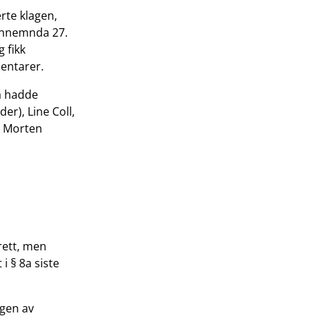
erte klagen,
ernnemnda 27.
 fikk
entarer.
a hadde
er), Line Coll,
g Morten
rett, men
i § 8a siste
ngen av