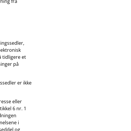
ning fra
dingssedler,
lektronisk
 tidligere et
ninger på
ssedler er ikke
esse eller
ikkel 6 nr. 1
rdningen
mmelsene i
sseddel og