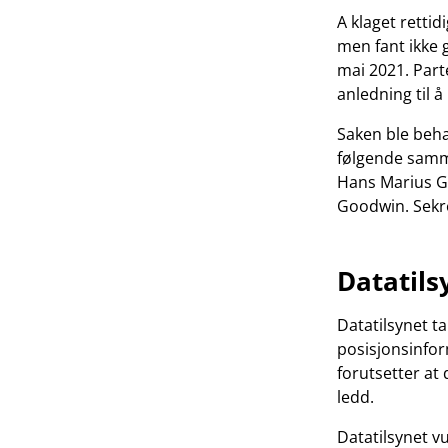
A klaget rettid
men fant ikke 
mai 2021. Part
anledning til
Saken ble beh
følgende samme
Hans Marius G
Goodwin. Sekre
Datatils
Datatilsynet ta
posisjonsinfor
forutsetter at 
ledd.
Datatilsynet v