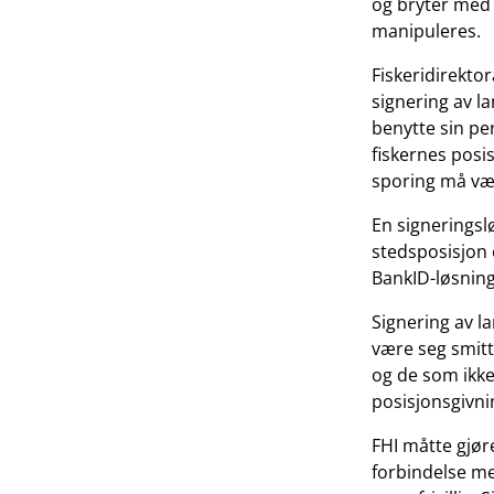
og bryter med 
manipuleres.
Fiskeridirektor
signering av la
benytte sin pe
fiskernes posi
sporing må være
En signeringsl
stedsposisjon 
BankID-løsning 
Signering av la
være seg smitt
og de som ikke
posisjonsgivni
FHI måtte gjøre
forbindelse m