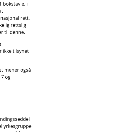
 bokstav e, i
at
nasjonal rett.
elig rettslig
r til denne.
e
ikke tilsynet
ynet mener også
 17 og
landingsseddel
el yrkesgruppe