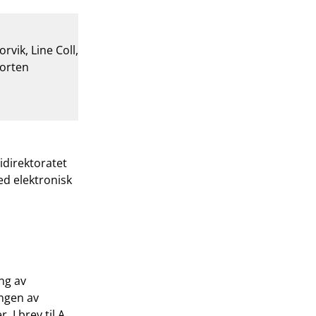
vik, Line Coll,
Morten
idirektoratet
d elektronisk
ng av
ngen av
 I brev til A