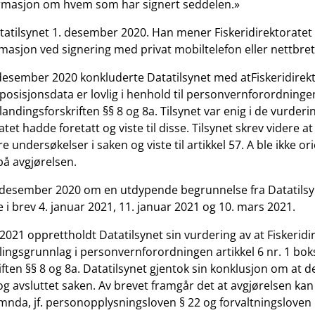
formasjon om hvem som har signert seddelen.»
tatilsynet 1. desember 2020. Han mener Fiskeridirektoratet 
masjon ved signering med privat mobiltelefon eller nettbret
1. desember 2020 konkluderte Datatilsynet med atFiskeridirek
posisjonsdata er lovlig i henhold til personvernforordningen 
. landingsforskriften §§ 8 og 8a. Tilsynet var enig i de vurderi
atet hadde foretatt og viste til disse. Tilsynet skrev videre at
e undersøkelser i saken og viste til artikkel 57. A ble ikke o
 på avgjørelsen.
. desember 2020 om en utdypende begrunnelse fra Datatils
 i brev 4. januar 2021, 11. januar 2021 og 10. mars 2021.
l 2021 opprettholdt Datatilsynet sin vurdering av at Fiskeridi
ngsgrunnlag i personvernforordningen artikkel 6 nr. 1 bokst
ften §§ 8 og 8a. Datatilsynet gjentok sin konklusjon om at de
g avsluttet saken. Av brevet framgår det at avgjørelsen kan 
da, jf. personopplysningsloven § 22 og forvaltningsloven 