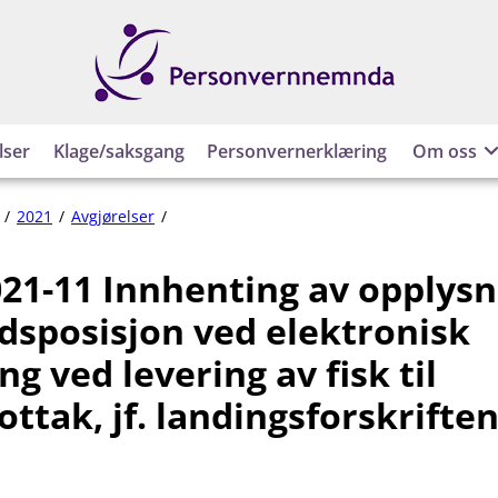
Personvernnemnda
lser
Klage/saksgang
Personvernerklæring
Om oss
PVN-
2021
Avgjørelser
2021-
11
21-11 Innhenting av opplysn
Innhenting
av
dsposisjon ved elektronisk
opplysninger
om
ng ved levering av fisk til
stedsposisjon
ttak, jf. landingsforskriften
ved
elektronisk
signering
ved
levering