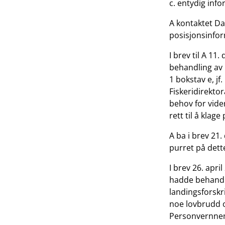
c. entydig in
A kontaktet Da
posisjonsinfor
I brev til A 1
behandling av 
1 bokstav e, jf
Fiskeridirektor
behov for vider
rett til å klage
A ba i brev 21
purret på dette
I brev 26. apri
hadde behandli
landingsforskri
noe lovbrudd o
Personvernnemn