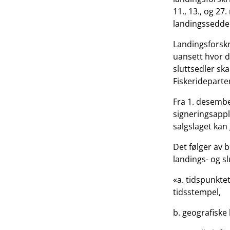
11., 13., og 2
landingsseddel
Landingsforskr
uansett hvor d
sluttsedler sk
Fiskeridepart
Fra 1. desembe
signeringsappl
salgslaget kan 
Det følger av 
landings- og sl
«a. tidspunktet
tidsstempel,
b. geografiske