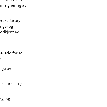
om signering av
rske fartøy,
ings- og
godkjent av
e ledd for at
r.
mgå av
r har sitt eget
ng, og