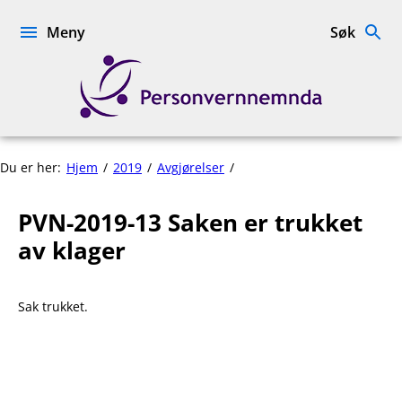
Hopp
til
Meny
Søk
innhold
Personvernnemnda
PVN-
Du er her:
Hjem
2019
Avgjørelser
2019-
13
PVN-2019-13 Saken er trukket
Saken
er
av klager
trukket
av
klager
Sak trukket.