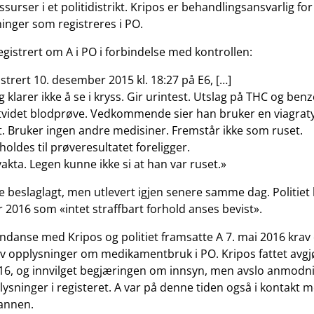
essurser i et politidistrikt. Kripos er behandlingsansvarlig for
nger som registreres i PO.
egistrert om A i PO i forbindelse med kontrollen:
strert 10. desember 2015 kl. 18:27 på E6, […]
 klarer ikke å se i kryss. Gir urintest. Utslag på THC og ben
utvidet blodprøve. Vedkommende sier han bruker en viagra
eft. Bruker ingen andre medisiner. Fremstår ikke som ruset.
oldes til prøveresultatet foreligger.
akta. Legen kunne ikke si at han var ruset.»
le beslaglagt, men utlevert igjen senere samme dag. Politiet
r 2016 som «intet straffbart forhold anses bevist».
ndanse med Kripos og politiet framsatte A 7. mai 2016 krav 
av opplysninger om medikamentbruk i PO. Kripos fattet avgjø
016, og innvilget begjæringen om innsyn, men avslo anmod
lysninger i registeret. A var på denne tiden også i kontakt 
annen.