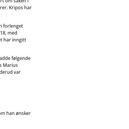
rt om saken i
er. Kripos har
m forlenget
018, med
t har inngitt
hadde følgende
s Marius
derud var
 som han ønsker