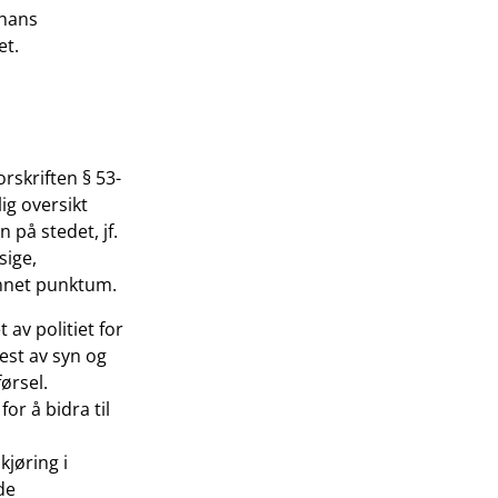
 hans
et.
orskriften § 53-
ig oversikt
 på stedet, jf.
sige,
 annet punktum.
av politiet for
est av syn og
ørsel.
or å bidra til
kjøring i
de