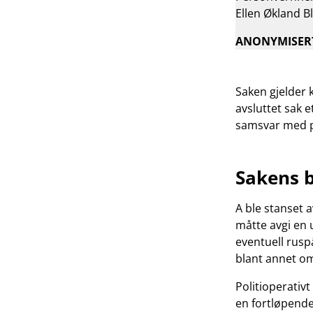
Ellen Økland 
ANONYMISER
Saken gjelder 
avsluttet sak e
samsvar med po
Sakens 
A ble stanset a
måtte avgi en 
eventuell rusp
blant annet om
Politioperativ
en fortløpende