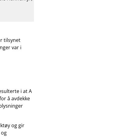
 tilsynet
nger var i
sulterte i at A
 for å avdekke
pplysninger
ktøy og gir
 og