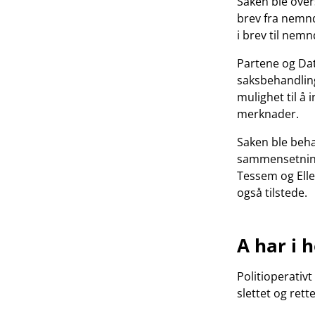
Saken ble over
brev fra nemnd
i brev til nem
Partene og Dat
saksbehandling
mulighet til å 
merknader.
Saken ble beh
sammensetning:
Tessem og Ell
også tilstede.
A har i 
Politioperativ
slettet og rette