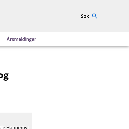
Søk
Årsmeldinger
og
isle Hannemyr,