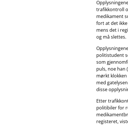
Opplysningene 
trafikkontroll 
medikament som
fort at det ikk
mens det i regi
og må slettes.
Opplysningene s
politistudent 
som gjennomfør
puls, noe han 
mørkt klokken 
med gatelysene
disse opplysnin
Etter trafikkon
politibiler for
medikamentbruk 
registeret, vis