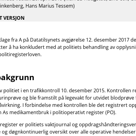
Blinkenberg, Hans Marius Tessem)
av
sak
T VERSJON
klage fra A på Datatilsynets avgjørelse 12. desember 2017 der
tter å ha konkludert med at politiets behandling av opplysni
litiregisterloven.
bakgrunn
v politiet i en trafikkontroll 10. desember 2015. Kontrollen re
urinprøve og ble framstilt på legevakt for utvidet blodprøve
åvirkning. I forbindelse med kontrollen ble det registrert o
 As medikamentbruk i politioperativt register (PO).
t register er politiets vaktjournal og oppdragshåndteringsver
 og døgnkontinuerlig oversikt over alle operative hendelser