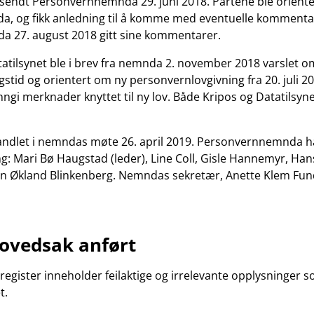
sendt Personvernnemnda 29. juni 2018. Partene ble oriente
a, og fikk anledning til å komme med eventuelle kommentar
nda 27. august 2018 gitt sine kommentarer.
atilsynet ble i brev fra nemnda 2. november 2018 varslet o
stid og orientert om ny personvernlovgivning fra 20. juli 2
inngi merknader knyttet til ny lov. Både Kripos og Datatilsyne
andlet i nemndas møte 26. april 2019. Personvernnemnda 
 Mari Bø Haugstad (leder), Line Coll, Gisle Hannemyr, Han
en Økland Blinkenberg. Nemndas sekretær, Anette Klem Fun
hovedsak anført
t register inneholder feilaktige og irrelevante opplysninger
t.