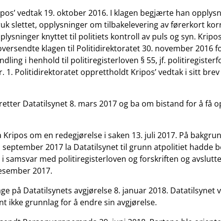
ipos’ vedtak 19. oktober 2016. I klagen begjærte han opplys
 slettet, opplysninger om tilbakelevering av førerkort korr
pplysninger knyttet til politiets kontroll av puls og syn. Krip
oversendte klagen til Politidirektoratet 30. november 2016 f
ling i henhold til politiregisterloven § 55, jf. politiregisterf
r. 1. Politidirektoratet opprettholdt Kripos’ vedtak i sitt brev
retter Datatilsynet 8. mars 2017 og ba om bistand for å få o
a Kripos om en redegjørelse i saken 13. juli 2017. På bakgrun
. september 2017 la Datatilsynet til grunn atpolitiet hadde 
i samsvar med politiregisterloven og forskriften og avslutt
 desember 2017.
age på Datatilsynets avgjørelse 8. januar 2018. Datatilsynet 
t ikke grunnlag for å endre sin avgjørelse.