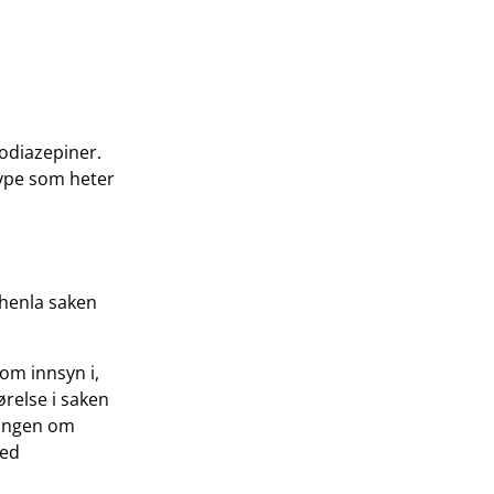
zodiazepiner.
type som heter
 henla saken
om innsyn i,
relse i saken
ningen om
med