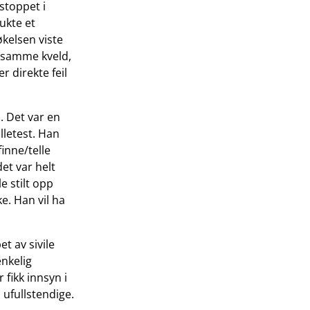
stoppet i
rukte et
kelsen viste
ke samme kveld,
r direkte feil
. Det var en
lletest. Han
inne/telle
et var helt
e stilt opp
e. Han vil ha
t av sivile
enkelig
 fikk innsyn i
 ufullstendige.