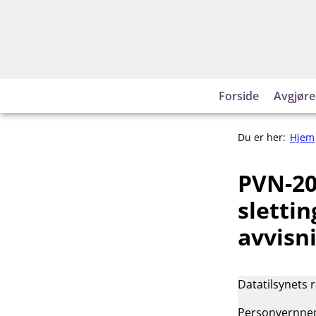
Hopp
til
innhold
Forside
Avgjøre
Du er her:
Hjem
PVN-20
slettin
avvisn
Datatilsynets 
Personvernnemn