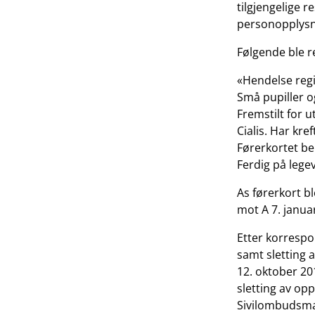
tilgjengelige r
personopplysni
Følgende ble r
«Hendelse regi
Små pupiller og
Fremstilt for 
Cialis. Har kr
Førerkortet beh
Ferdig på legev
As førerkort b
mot A 7. janua
Etter korrespo
samt sletting 
12. oktober 2
sletting av opp
Sivilombudsm