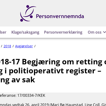
Personvernnemnda
lser
Klage/saksgang
Personvernerklæring
Om oss
PVN-
2018
Avgjørelser
2018-
17
18-17 Begjæring om retting 
Begjæring
om
g i politioperativt register –
retting
og
ing av sak
sletting
i
politioperativt
referanse: 17/00334-7/KEK
register
–
das vedtak 26. april 2019 (Mari Bø Haugstad, Line Coll, G
avvisning