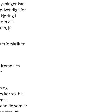
lysninger kan
nødvendige for
kjøring i
t om alle
en, jf.
terforskriften
r fremdeles
er
ns og
es korrekthet
mmet
t enn de som er