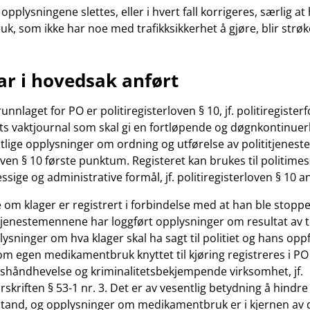
pplysningene slettes, eller i hvert fall korrigeres, særlig at
, som ikke har noe med trafikksikkerhet å gjøre, blir strøk
ar i hovedsak anført
runnlaget for PO er politiregisterloven § 10, jf. politiregisterf
iets vaktjournal som skal gi en fortløpende og døgnkontinuerl
tlige opplysninger om ordning og utførelse av polititjenesten
oven § 10 første punktum. Registeret kan brukes til politimes
ssige og administrative formål, jf. politiregisterloven § 10
om klager er registrert i forbindelse med at han ble stoppet 
titjenestemennene har loggført opplysninger om resultat av t
ysninger om hva klager skal ha sagt til politiet og hans oppf
m egen medikamentbruk knyttet til kjøring registreres i PO f
nshåndhevelse og kriminalitetsbekjempende virksomhet, jf.
orskriften § 53-1 nr. 3. Det er av vesentlig betydning å hindre 
lstand, og opplysninger om medikamentbruk er i kjernen av 