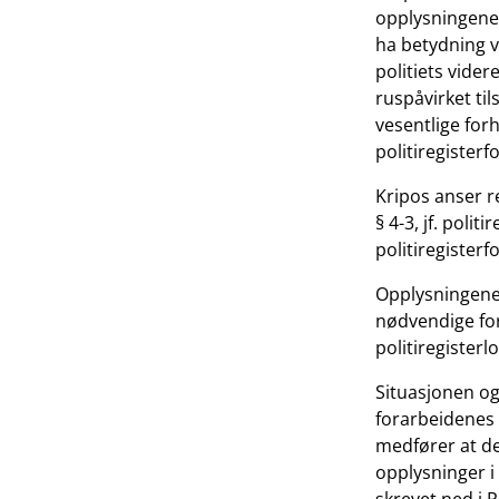
opplysningene 
ha betydning v
politiets vide
ruspåvirket til
vesentlige forh
politiregisterfo
Kripos anser r
§ 4-3, jf. polit
politiregisterfo
Opplysningene 
nødvendige for 
politiregisterl
Situasjonen og
forarbeidenes 
medfører at de
opplysninger i 