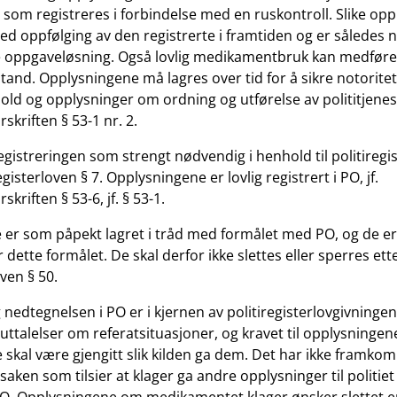
som registreres i forbindelse med en ruskontroll. Slike opp
ed oppfølging av den registrerte i framtiden og er således 
re oppgaveløsning. Også lovlig medikamentbruk kan medføre 
stand. Opplysningene må lagres over tid for å sikre notorite
old og opplysninger om ordning og utførelse av polititjenest
rskriften § 53-1 nr. 2.
egistreringen som strengt nødvendig i henhold til politiregis
iregisterloven § 7. Opplysningene er lovlig registrert i PO, jf.
rskriften § 53-6, jf. § 53-1.
er som påpekt lagret i tråd med formålet med PO, og de e
dette formålet. De skal derfor ikke slettes eller sperres ett
oven § 50.
 nedtegnelsen i PO er i kjernen av politiregisterlovgivninge
uttalelser om referatsituasjoner, og kravet til opplysningen
 skal være gjengitt slik kilden ga dem. Det har ikke framko
saken som tilsier at klager ga andre opplysninger til politie