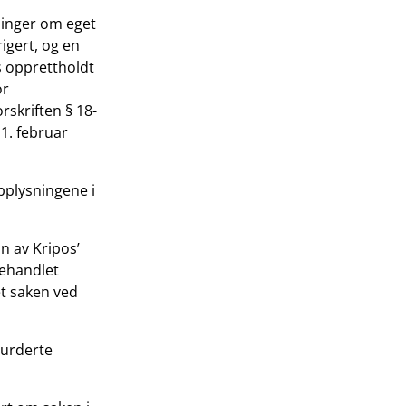
ninger om eget
igert, og en
os opprettholdt
or
orskriften § 18-
 1. februar
pplysningene i
n av Kripos’
behandlet
et saken ved
vurderte