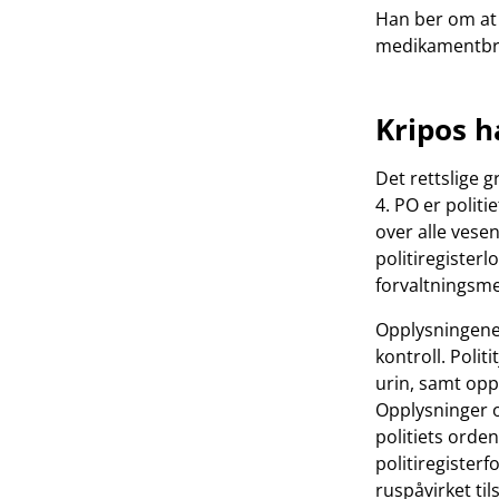
Han ber om at o
medikamentbruk
Kripos h
Det rettslige g
4. PO er polit
over alle vesen
politiregisterl
forvaltningsme
Opplysningene 
kontroll. Poli
urin, samt oppl
Opplysninger o
politiets orde
politiregisterf
ruspåvirket ti