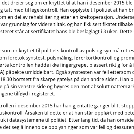
det dreier seg om er knyttet til at han i desember 2015 ble 
og tatt med til legekontroll. Han opplyste til politiet at han b
 en del av rehabilitering etter en kreftoperasjon. Undersø
e var grunnlag for videre tiltak, og han fikk sertifikatet tilba
steret står at sertifikatet hans ble beslaglagt i 3 uker. Dette e
om er knyttet til politiets kontroll av puls og syn må rettes
som foretok synstest, pulsmåling, førerkortkontroll og promi
te kontrollen hadde ikke fingergrepet plassert riktig for å f
(A) påpekte umiddelbart. Også synstesten var feil ettersom d
18.30 bortsett fra skarpe gatelys på den andre siden. Han bl
 på sin venstre side og høyresiden mot absolutt nattemørk
gene tilføyd i registeret.
trollen i desember 2015 har han gjentatte ganger blitt stoppe
 ruskontroll. Årsaken til dette er at han står oppført med bet
i datasystemene til politiet. Etter lang tid, da han omsider
te det seg å inneholde opplysninger som var feil og dessuten