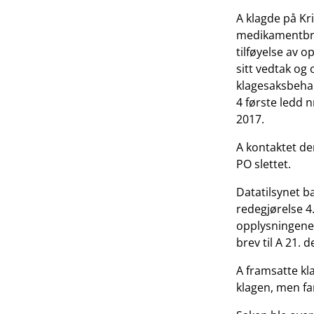
A klagde på Kr
medikamentbruk
tilføyelse av o
sitt vedtak og 
klagesaksbehand
4 første ledd n
2017.
A kontaktet de
PO slettet.
Datatilsynet b
redegjørelse 4
opplysningene 
brev til A 21.
A framsatte kl
klagen, men fan