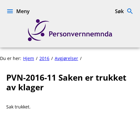
Hopp
til
Meny
Søk
innhold
Personvernnemnda
PVN-
Du er her:
Hjem
2016
Avgjørelser
2016-
11
PVN-2016-11 Saken er trukket
Saken
er
av klager
trukket
av
klager
Sak trukket.