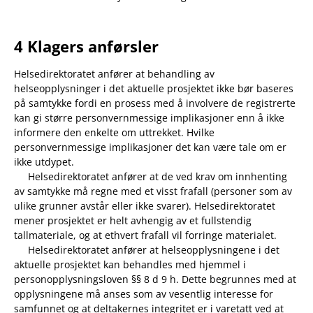
4 Klagers anførsler
Helsedirektoratet anfører at behandling av
helseopplysninger i det aktuelle prosjektet ikke bør baseres
på samtykke fordi en prosess med å involvere de registrerte
kan gi større personvernmessige implikasjoner enn å ikke
informere den enkelte om uttrekket. Hvilke
personvernmessige implikasjoner det kan være tale om er
ikke utdypet.
Helsedirektoratet anfører at de ved krav om innhenting
av samtykke må regne med et visst frafall (personer som av
ulike grunner avstår eller ikke svarer). Helsedirektoratet
mener prosjektet er helt avhengig av et fullstendig
tallmateriale, og at ethvert frafall vil forringe materialet.
Helsedirektoratet anfører at helseopplysningene i det
aktuelle prosjektet kan behandles med hjemmel i
personopplysningsloven §§ 8 d 9 h. Dette begrunnes med at
opplysningene må anses som av vesentlig interesse for
samfunnet og at deltakernes integritet er i varetatt ved at