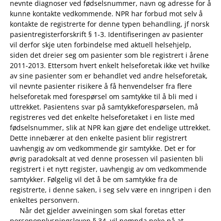
nevnte diagnoser ved fødselsnummer, navn og adresse for å
kunne kontakte vedkommende. NPR har forbud mot selv å
kontakte de registrerte for denne typen behandling, jf norsk
pasientregisterforskrift § 1-3. Identifiseringen av pasienter
vil derfor skje uten forbindelse med aktuell helsehjelp,
siden det dreier seg om pasienter som ble registrert i årene
2011-2013. Ettersom hvert enkelt helseforetak ikke vet hvilke
av sine pasienter som er behandlet ved andre helseforetak,
vil nevnte pasienter risikere å få henvendelser fra flere
helseforetak med forespørsel om samtykke til å bli med i
uttrekket. Pasientens svar på samtykkeforespørselen, må
registreres ved det enkelte helseforetaket i en liste med
fødselsnummer, slik at NPR kan gjøre det endelige uttrekket.
Dette innebærer at den enkelte pasient blir registrert
uavhengig av om vedkommende gir samtykke. Det er for
øvrig paradoksalt at ved denne prosessen vil pasienten bli
registrert i et nytt register, uavhengig av om vedkommende
samtykker. Følgelig vil det å be om samtykke fra de
registrerte, i denne saken, i seg selv være en inngripen i den
enkeltes personvern.
Når det gjelder avveiningen som skal foretas etter
personopplysningsloven § 34, vil nemnda peke på at