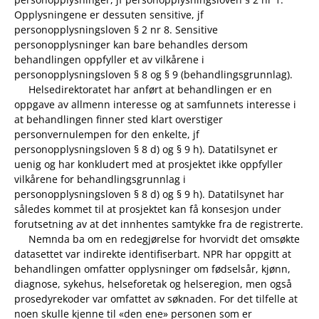
Opplysningene er dessuten sensitive, jf
personopplysningsloven § 2 nr 8. Sensitive
personopplysninger kan bare behandles dersom
behandlingen oppfyller et av vilkårene i
personopplysningsloven § 8 og § 9 (behandlingsgrunnlag).
Helsedirektoratet har anført at behandlingen er en
oppgave av allmenn interesse og at samfunnets interesse i
at behandlingen finner sted klart overstiger
personvernulempen for den enkelte, jf
personopplysningsloven § 8 d) og § 9 h). Datatilsynet er
uenig og har konkludert med at prosjektet ikke oppfyller
vilkårene for behandlingsgrunnlag i
personopplysningsloven § 8 d) og § 9 h). Datatilsynet har
således kommet til at prosjektet kan få konsesjon under
forutsetning av at det innhentes samtykke fra de registrerte.
Nemnda ba om en redegjørelse for hvorvidt det omsøkte
datasettet var indirekte identifiserbart. NPR har oppgitt at
behandlingen omfatter opplysninger om fødselsår, kjønn,
diagnose, sykehus, helseforetak og helseregion, men også
prosedyrekoder var omfattet av søknaden. For det tilfelle at
noen skulle kjenne til «den ene» personen som er