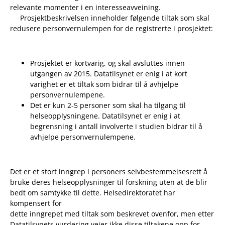
relevante momenter i en interesseavveining.
Prosjektbeskrivelsen inneholder følgende tiltak som skal
redusere personvernulempen for de registrerte i prosjektet:
Prosjektet er kortvarig, og skal avsluttes innen
utgangen av 2015. Datatilsynet er enig i at kort
varighet er et tiltak som bidrar til å avhjelpe
personvernulempene.
Det er kun 2-5 personer som skal ha tilgang til
helseopplysningene. Datatilsynet er enig i at
begrensning i antall involverte i studien bidrar til å
avhjelpe personvernulempene.
Det er et stort inngrep i personers selvbestemmelsesrett å
bruke deres helseopplysninger til forskning uten at de blir
bedt om samtykke til dette. Helsedirektoratet har
kompensert for
dette inngrepet med tiltak som beskrevet ovenfor, men etter
Datatilsynets vurdering veier ikke disse tiltakene opp for