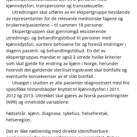
kjønnsdysfori, transpersoner og transseksuelle.
Utredningen skal utføres av en ekspertgruppe bestående
av representanter for de relevante medisinske fagene og
brukerne/pasientene – til sammen 18 personer.
Ekspertgruppen skal gjennomgå eksisterende
utrednings- og behandlingstilbud til personer med
kjønnsdysfori, vurdere behovene for og foreslå endringer i
dagens pasient- og behandlingstilbud. En del av
ekspertgruppas mandat er også å utrede hvilke kriterier
som skal gjelde for endring av kjønn i Norge, herunder
hvorvidt det gjeldende steriliseringskravet skal bortfalle og
eventuelle konsekvenser av et slikt bortfall.
Utvalget i studien er alle pasienter diagnostisert med fire
spesifikke tilstandskoder knyttet til kjønnsdysfori i 2011,
2012 og 2013. Uttrekket skal gjøres av Norsk pasientregister
(NPR) og inneholde variablene:
Fødselsår, kjønn, diagnose, sykehus, helseforetak,
helseregion.
Det er ikke nødvendig med direkte identifiserbare