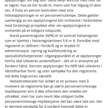
opplysninger om seg selv. Dette betyr kontroll med hvor de
er lagret, hva de blir brukt til, hvem som har tilgang til dem
osv. Å frata en person kontrollen med sine
helseopplysninger er en personvernulempe. Dette gjelder
uavhengig av om opplysningene blir innhentet i forbindelse
med forsknings-prosjektet eller om opplysningene er
innhentet på et tidligere tidspunkt.
Norsk pasientregister (NPR) er et sentralt helseregister
som er hjemlet i helseregisterloven § 8 nr 8. Formålet med
registeret er definert i forskrift og er knyttet til
administrasjon, styring og kvalitetssikring av
spesialisthelsetjenester. Utgangspunktet er at opplysninger
herfra skal utleveres avidentifisert – det vil si anonyme på
forskers hånd. Dersom opplysninger fra NPR skal utleveres i
identifiserbar form, og uten samtykke fra den registrerte,
må dette begrunnes særskilt.
Helsedirektoratet har anført at en prosess med å
involvere de registrerte kan gi større personvernmessige
implikasjoner enn å ikke informere den enkelte om
uttrekket, men har som nevnt ikke utdypet hvilke
personvernmessige implikasjoner det kan være tale om. Det
er dermed vanskelig for å vurdere hvorvidt dette er