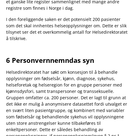
et ganske lite register sammenlignet med mange andre
registre som finnes i Norge i dag.
I den foreliggende saken er det potensielt 200 pasienter
som det skal innhentes helseopplysninger om. Dette er slik
tilsynet ser det et overkommelig antall for Helsedirektoratet
å tilskrive.
6 Personvernnemndas syn
Helsedirektoratet har søkt om konsesjon til å behandle
opplysninger om fødselsår, kjønn, diagnose, sykehus,
helseforetak og helseregion for en gruppe personer med
kjønnsdysfori, samt transpersoner og transseksuelle.
Gruppen omfatter ca. 200 personer. Det er lagt til grunn at
det ikke er mulig å anonymisere datasettet fordi utvalget er
en svært liten pasientgruppe, og kombinert med variabler
som fødselsår og behandlende sykehus vil opplysningene
uten store anstrengelser kunne tilbakeføres til
enkeltpersoner. Dette er således behandling av
personopplysninger, jf personopplysningsloven § 2 nr 1.