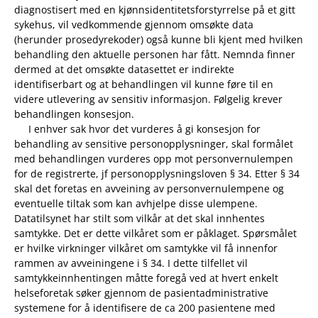
diagnostisert med en kjønnsidentitetsforstyrrelse på et gitt
sykehus, vil vedkommende gjennom omsøkte data
(herunder prosedyrekoder) også kunne bli kjent med hvilken
behandling den aktuelle personen har fått. Nemnda finner
dermed at det omsøkte datasettet er indirekte
identifiserbart og at behandlingen vil kunne føre til en
videre utlevering av sensitiv informasjon. Følgelig krever
behandlingen konsesjon.
I enhver sak hvor det vurderes å gi konsesjon for
behandling av sensitive personopplysninger, skal formålet
med behandlingen vurderes opp mot personvernulempen
for de registrerte, jf personopplysningsloven § 34. Etter § 34
skal det foretas en avveining av personvernulempene og
eventuelle tiltak som kan avhjelpe disse ulempene.
Datatilsynet har stilt som vilkår at det skal innhentes
samtykke. Det er dette vilkåret som er påklaget. Spørsmålet
er hvilke virkninger vilkåret om samtykke vil få innenfor
rammen av avveiningene i § 34. I dette tilfellet vil
samtykkeinnhentingen måtte foregå ved at hvert enkelt
helseforetak søker gjennom de pasientadministrative
systemene for å identifisere de ca 200 pasientene med