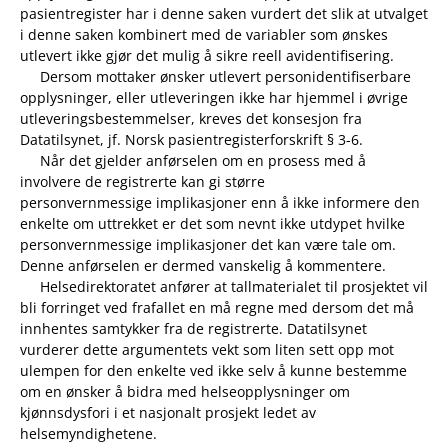
pasientregister har i denne saken vurdert det slik at utvalget
i denne saken kombinert med de variabler som ønskes
utlevert ikke gjør det mulig å sikre reell avidentifisering.
Dersom mottaker ønsker utlevert personidentifiserbare
opplysninger, eller utleveringen ikke har hjemmel i øvrige
utleveringsbestemmelser, kreves det konsesjon fra
Datatilsynet, jf. Norsk pasientregisterforskrift § 3-6.
Når det gjelder anførselen om en prosess med å
involvere de registrerte kan gi større
personvernmessige implikasjoner enn å ikke informere den
enkelte om uttrekket er det som nevnt ikke utdypet hvilke
personvernmessige implikasjoner det kan være tale om.
Denne anførselen er dermed vanskelig å kommentere.
Helsedirektoratet anfører at tallmaterialet til prosjektet vil
bli forringet ved frafallet en må regne med dersom det må
innhentes samtykker fra de registrerte. Datatilsynet
vurderer dette argumentets vekt som liten sett opp mot
ulempen for den enkelte ved ikke selv å kunne bestemme
om en ønsker å bidra med helseopplysninger om
kjønnsdysfori i et nasjonalt prosjekt ledet av
helsemyndighetene.