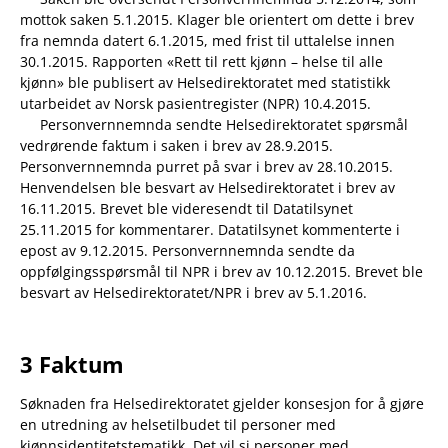
mottok saken 5.1.2015. Klager ble orientert om dette i brev
fra nemnda datert 6.1.2015, med frist til uttalelse innen
30.1.2015. Rapporten «Rett til rett kjønn – helse til alle
kjønn» ble publisert av Helsedirektoratet med statistikk
utarbeidet av Norsk pasientregister (NPR) 10.4.2015.
Personvernnemnda sendte Helsedirektoratet spørsmål
vedrørende faktum i saken i brev av 28.9.2015.
Personvernnemnda purret på svar i brev av 28.10.2015.
Henvendelsen ble besvart av Helsedirektoratet i brev av
16.11.2015. Brevet ble videresendt til Datatilsynet
25.11.2015 for kommentarer. Datatilsynet kommenterte i
epost av 9.12.2015. Personvernnemnda sendte da
oppfølgingsspørsmål til NPR i brev av 10.12.2015. Brevet ble
besvart av Helsedirektoratet/NPR i brev av 5.1.2016.
3 Faktum
Søknaden fra Helsedirektoratet gjelder konsesjon for å gjøre
en utredning av helsetilbudet til personer med
kjønnsidentitetstematikk. Det vil si personer med