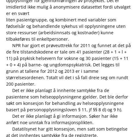
opplysninger for gjennomføringen av prosjektet. Det er
imidlertid ikke mulig å anonymisere datasettet fordi utvalget
er en svært
liten pasientgruppe, og kombinert med variabler som
fødselsår og behandlende sykehus vil opplysningene uten
store ressurser (arbeidsinnsats og kostnader) kunne
tilbakeføres til enkeltpersoner.
NPR har gjort et prøveuttrekk for 2011 og funnet at det på
de fire tilstandskodene er tale om 41 pasienter (28 + 1 + l +
11) på psykisk helsevern for voksne og 30 pasienter (15 + 11
+ 0 + 4) på barne- og ungdomspsykiatrisk. Det legges til
grunn at tallene for 2012 og 2013 er i samme
størrelsesordenen. Totalt vil det i så fall dreie seg om rundt
200 pasienter.
Det er ikke planlagt å innhente samtykke fra de
pasientene som helseopplysningene gjelder. Det ble derfor
søkt om konsesjon for behandling av helseopplysningene
basert på personopplysningsloven § 11, jf §§ 8 d) og 9 h).
Det er ikke planlagt å gi informasjon. Søker har ikke
anført noe unntak fra informasjonsplikten.
Datatilsynet har gitt konsesjon, men satt som betingelse
at det innhentes samtykke fra de registrerte.