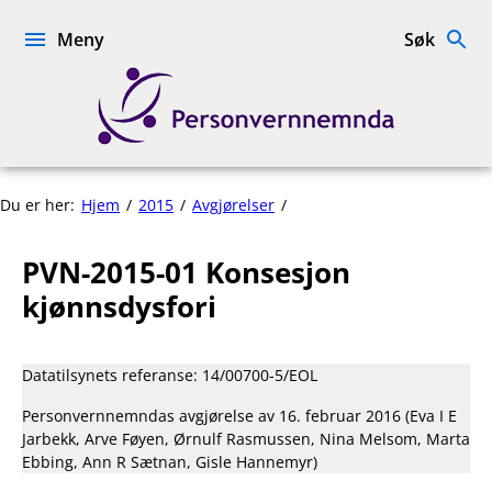
Hopp
til
Meny
Søk
innhold
Personvernnemnda
PVN-
Du er her:
Hjem
2015
Avgjørelser
2015-
01
PVN-2015-01 Konsesjon
Konsesjon
kjønnsdysfori
kjønnsdysfori
Datatilsynets referanse: 14/00700-5/EOL
Personvernnemndas avgjørelse av 16. februar 2016 (Eva I E
Jarbekk, Arve Føyen, Ørnulf Rasmussen, Nina Melsom, Marta
Ebbing, Ann R Sætnan, Gisle Hannemyr)