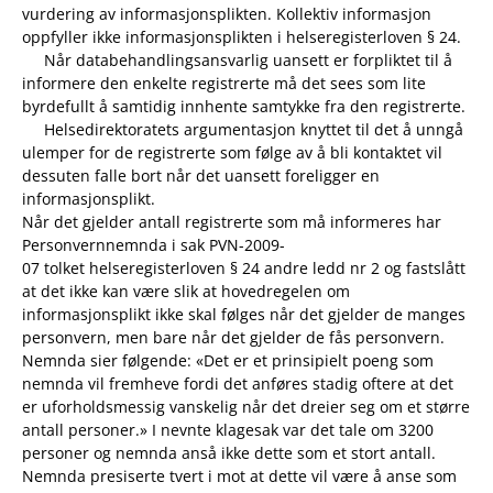
vurdering av informasjonsplikten. Kollektiv informasjon
oppfyller ikke informasjonsplikten i helseregisterloven § 24.
Når databehandlingsansvarlig uansett er forpliktet til å
informere den enkelte registrerte må det sees som lite
byrdefullt å samtidig innhente samtykke fra den registrerte.
Helsedirektoratets argumentasjon knyttet til det å unngå
ulemper for de registrerte som følge av å bli kontaktet vil
dessuten falle bort når det uansett foreligger en
informasjonsplikt.
Når det gjelder antall registrerte som må informeres har
Personvernnemnda i sak PVN-2009-
07 tolket helseregisterloven § 24 andre ledd nr 2 og fastslått
at det ikke kan være slik at hovedregelen om
informasjonsplikt ikke skal følges når det gjelder de manges
personvern, men bare når det gjelder de fås personvern.
Nemnda sier følgende: «Det er et prinsipielt poeng som
nemnda vil fremheve fordi det anføres stadig oftere at det
er uforholdsmessig vanskelig når det dreier seg om et større
antall personer.» I nevnte klagesak var det tale om 3200
personer og nemnda anså ikke dette som et stort antall.
Nemnda presiserte tvert i mot at dette vil være å anse som