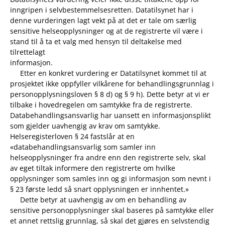
inngripen i selvbestemmelsesretten. Datatilsynet har i
denne vurderingen lagt vekt på at det er tale om særlig
sensitive helseopplysninger og at de registrerte vil være i
stand til å ta et valg med hensyn til deltakelse med
tilrettelagt
informasjon.
Etter en konkret vurdering er Datatilsynet kommet til at
prosjektet ikke oppfyller vilkårene for behandlingsgrunnlag i
personopplysningsloven § 8 d) og § 9 h). Dette betyr at vi er
tilbake i hovedregelen om samtykke fra de registrerte.
Databehandlingsansvarlig har uansett en informasjonsplikt
som gjelder uavhengig av krav om samtykke.
Helseregisterloven § 24 fastslår at en
«databehandlingsansvarlig som samler inn
helseopplysninger fra andre enn den registrerte selv, skal
av eget tiltak informere den registrerte om hvilke
opplysninger som samles inn og gi informasjon som nevnt i
§ 23 første ledd så snart opplysningen er innhentet.»
Dette betyr at uavhengig av om en behandling av
sensitive personopplysninger skal baseres på samtykke eller
et annet rettslig grunnlag, så skal det gjøres en selvstendig