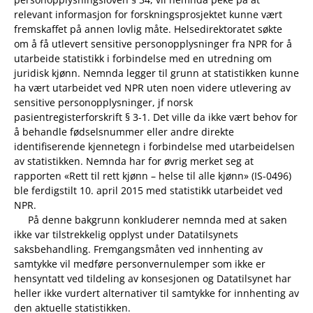
relevant informasjon for forskningsprosjektet kunne vært
fremskaffet på annen lovlig måte. Helsedirektoratet søkte
om å få utlevert sensitive personopplysninger fra NPR for å
utarbeide statistikk i forbindelse med en utredning om
juridisk kjønn. Nemnda legger til grunn at statistikken kunne
ha vært utarbeidet ved NPR uten noen videre utlevering av
sensitive personopplysninger, jf norsk
pasientregisterforskrift § 3-1. Det ville da ikke vært behov for
å behandle fødselsnummer eller andre direkte
identifiserende kjennetegn i forbindelse med utarbeidelsen
av statistikken. Nemnda har for øvrig merket seg at
rapporten «Rett til rett kjønn – helse til alle kjønn» (IS-0496)
ble ferdigstilt 10. april 2015 med statistikk utarbeidet ved
NPR.
På denne bakgrunn konkluderer nemnda med at saken
ikke var tilstrekkelig opplyst under Datatilsynets
saksbehandling. Fremgangsmåten ved innhenting av
samtykke vil medføre personvernulemper som ikke er
hensyntatt ved tildeling av konsesjonen og Datatilsynet har
heller ikke vurdert alternativer til samtykke for innhenting av
den aktuelle statistikken.