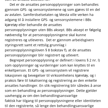
Det er de ansattes personopplysninger som behandles
gjennom GPS- og sensorsystemene og som gjøres til en del
av avtalen. Samferdselsetaten og Mesta ville verken ha
adgang til å installere GPS- og sensorsystemene i BBs
kjøretøy eller behandle de ansattes
personopplysninger uten BBs aksept. BBs aksept er følgelig
nødvendig for at personopplysningene skal kunne
registreres og utleveres. Det er gjennom arbeidsgivers
styringsrett samt et rettslig grunnlag i
personopplysningsloven § 8 bokstav f), at de ansattes
personopplysninger blir registrert og utlevert.
Begrepet personopplysning er definert i lovens § 2 nr. l)
som opplysninger og vurderinger som kan knyttes til en
enkeltperson. Et GPS- og sensorsystem vil registrere
lokasjonen og bevegelser til virksomhetens kjøretøy, og i
praksis føre til lokalisering og registrering av den enkelte
ansattes handlinger. En slik registrering blir således å anse
som en behandling av personopplysninger. Dette gjelder
uavhengig av om den behandlingsansvarlige
faktisk har tilgang til personopplysningene eller identiteten
til den registrerte, så lenge den behandlingsansvarlige