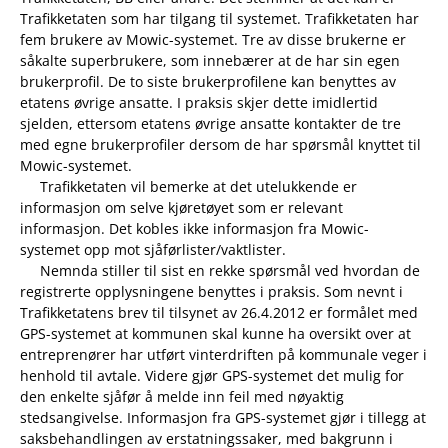
Trafikketaten som har tilgang til systemet. Trafikketaten har
fem brukere av Mowic-systemet. Tre av disse brukerne er
såkalte superbrukere, som innebærer at de har sin egen
brukerprofil. De to siste brukerprofilene kan benyttes av
etatens øvrige ansatte. I praksis skjer dette imidlertid
sjelden, ettersom etatens øvrige ansatte kontakter de tre
med egne brukerprofiler dersom de har spørsmål knyttet til
Mowic-systemet.
Trafikketaten vil bemerke at det utelukkende er
informasjon om selve kjøretøyet som er relevant
informasjon. Det kobles ikke informasjon fra Mowic-
systemet opp mot sjåførlister/vaktlister.
Nemnda stiller til sist en rekke spørsmål ved hvordan de
registrerte opplysningene benyttes i praksis. Som nevnt i
Trafikketatens brev til tilsynet av 26.4.2012 er formålet med
GPS-systemet at kommunen skal kunne ha oversikt over at
entreprenører har utført vinterdriften på kommunale veger i
henhold til avtale. Videre gjør GPS-systemet det mulig for
den enkelte sjåfør å melde inn feil med nøyaktig
stedsangivelse. Informasjon fra GPS-systemet gjør i tillegg at
saksbehandlingen av erstatningssaker, med bakgrunn i