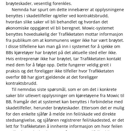
brøyteskader, vesentlig forenkles.
Nemnda har spurt om dette innebærer at opplysningene
benyttes i skadetilfeller og/eller ved kontraktsbrudd,
hvordan slike saker vil bli behandlet og hvordan det
økonomiske oppgjøret vil bli beregnet. Mowic-systemet
benyttes hovedsakelig der Trafikketaten mottar informasjon
fra publikum om at kommunens veger ikke har vært brøytet.
I disse tilfellene kan man gå inn i systemet for å sjekke om
BBs kjøretøyer har brøytet på det aktuelle sted eller ikke.
Hvis entreprenør ikke har brøytet, tar Trafikketaten kontakt
med dem for å følge opp. Dette fungerer veldig greit i
praksis og det foreligger ikke tilfeller hvor Trafikketaten
overfor BB har gjort gjeldende at det foreligger
kontraktsbrudd.
Til nemndas siste spørsmål, som er om det i konkrete
saker blir utlevert opplysninger om kjøretøyene fra Mowic til
BB, framgår det at systemet kan benyttes i forbindelse med
skadetilfeller, herunder brøyteskader. Ettersom det er mulig
for den enkelte sjåfør å melde inn feil/skade ved direkte
stedsangivelse, og sjåføren registrerer feil/skadested, er det
lett for Trafikketaten å innhente informasjon om hvor feilen