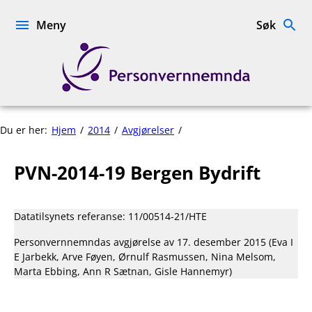
Hopp
til
Meny
Søk
innhold
Personvernnemnda
PVN-
Du er her:
Hjem
2014
Avgjørelser
2014-
19
PVN-2014-19 Bergen Bydrift
Bergen
Bydrift
Datatilsynets referanse: 11/00514-21/HTE
Personvernnemndas avgjørelse av 17. desember 2015 (Eva I
E Jarbekk, Arve Føyen, Ørnulf Rasmussen, Nina Melsom,
Marta Ebbing, Ann R Sætnan, Gisle Hannemyr)