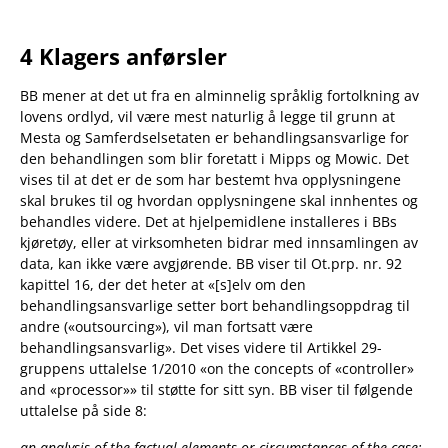
4 Klagers anførsler
BB mener at det ut fra en alminnelig språklig fortolkning av
lovens ordlyd, vil være mest naturlig å legge til grunn at
Mesta og Samferdselsetaten er behandlingsansvarlige for
den behandlingen som blir foretatt i Mipps og Mowic. Det
vises til at det er de som har bestemt hva opplysningene
skal brukes til og hvordan opplysningene skal innhentes og
behandles videre. Det at hjelpemidlene installeres i BBs
kjøretøy, eller at virksomheten bidrar med innsamlingen av
data, kan ikke være avgjørende. BB viser til Ot.prp. nr. 92
kapittel 16, der det heter at «[s]elv om den
behandlingsansvarlige setter bort behandlingsoppdrag til
andre («outsourcing»), vil man fortsatt være
behandlingsansvarlig». Det vises videre til Artikkel 29-
gruppens uttalelse 1/2010 «on the concepts of «controller»
and «processor»» til støtte for sitt syn. BB viser til følgende
uttalelse på side 8:
an analysis of the factual elements or circumstances of the case: