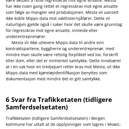
være aktuelt å rette regresskrav mot egne ansatte. Mesta
har ikke noen gang rettet et regresskrav mot egne ansatte
som følge av mangler ved produksjonen. Mesta vil uansett
ikke koble Mipps-data mot vaktlister/sjåfører. Dette vil
naturligvis gjelde også i saker hvor det skulle være grunnlag
for regresskrav mot egne ansatte, innleide eller
underentreprenører.
Mesta vil ikke utlevere Mipps-data til andre enn
kontraktspartene, byggherre og underentreprenør, med
mindre man skulle være rettslig forpliktet ved lov, forskrift
eller dom, eller det er innhentet samtykke. Dette innebærer
at i en sak hvor en tredjepart retter krav mot Mesta, vil ikke
Mipps-data med kjøretøyidentifikasjon benyttes som
dokumentasjon med mindre det er gitt samtykke.
6 Svar fra Trafikketaten (tidligere
Samferdselsetaten)
Trafikketaten (tidligere Samferdselsetaten) i Bergen
kommune har uttalt at de opplysninger som lagres i Mowic-