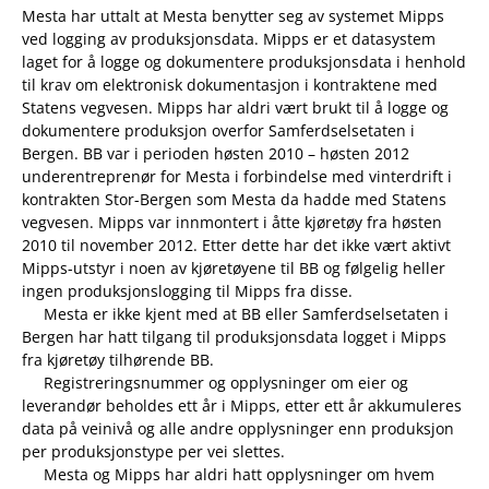
Mesta har uttalt at Mesta benytter seg av systemet Mipps
ved logging av produksjonsdata. Mipps er et datasystem
laget for å logge og dokumentere produksjonsdata i henhold
til krav om elektronisk dokumentasjon i kontraktene med
Statens vegvesen. Mipps har aldri vært brukt til å logge og
dokumentere produksjon overfor Samferdselsetaten i
Bergen. BB var i perioden høsten 2010 – høsten 2012
underentreprenør for Mesta i forbindelse med vinterdrift i
kontrakten Stor-Bergen som Mesta da hadde med Statens
vegvesen. Mipps var innmontert i åtte kjøretøy fra høsten
2010 til november 2012. Etter dette har det ikke vært aktivt
Mipps-utstyr i noen av kjøretøyene til BB og følgelig heller
ingen produksjonslogging til Mipps fra disse.
Mesta er ikke kjent med at BB eller Samferdselsetaten i
Bergen har hatt tilgang til produksjonsdata logget i Mipps
fra kjøretøy tilhørende BB.
Registreringsnummer og opplysninger om eier og
leverandør beholdes ett år i Mipps, etter ett år akkumuleres
data på veinivå og alle andre opplysninger enn produksjon
per produksjonstype per vei slettes.
Mesta og Mipps har aldri hatt opplysninger om hvem