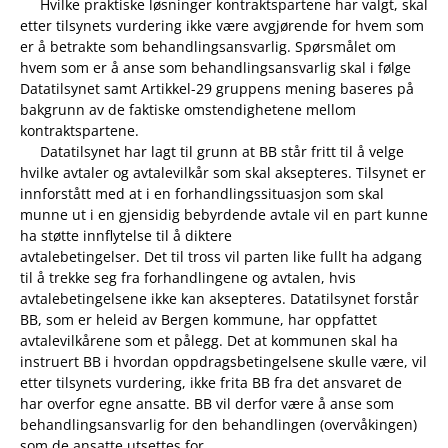
Hvilke praktiske løsninger kontraktspartene har valgt, skal
etter tilsynets vurdering ikke være avgjørende for hvem som
er å betrakte som behandlingsansvarlig. Spørsmålet om
hvem som er å anse som behandlingsansvarlig skal i følge
Datatilsynet samt Artikkel-29 gruppens mening baseres på
bakgrunn av de faktiske omstendighetene mellom
kontraktspartene.
Datatilsynet har lagt til grunn at BB står fritt til å velge
hvilke avtaler og avtalevilkår som skal aksepteres. Tilsynet er
innforstått med at i en forhandlingssituasjon som skal
munne ut i en gjensidig bebyrdende avtale vil en part kunne
ha støtte innflytelse til å diktere
avtalebetingelser. Det til tross vil parten like fullt ha adgang
til å trekke seg fra forhandlingene og avtalen, hvis
avtalebetingelsene ikke kan aksepteres. Datatilsynet forstår
BB, som er heleid av Bergen kommune, har oppfattet
avtalevilkårene som et pålegg. Det at kommunen skal ha
instruert BB i hvordan oppdragsbetingelsene skulle være, vil
etter tilsynets vurdering, ikke frita BB fra det ansvaret de
har overfor egne ansatte. BB vil derfor være å anse som
behandlingsansvarlig for den behandlingen (overvåkingen)
som de ansatte utsettes for.