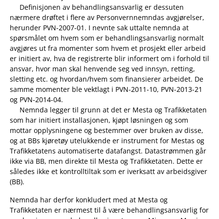
Definisjonen av behandlingsansvarlig er dessuten
nærmere drøftet i flere av Personvernnemndas avgjørelser,
herunder PVN-2007-01. I nevnte sak uttalte nemnda at
spørsmålet om hvem som er behandlingsansvarlig normalt
avgjøres ut fra momenter som hvem et prosjekt eller arbeid
er initiert av, hva de registrerte blir informert om i forhold til
ansvar, hvor man skal henvende seg ved innsyn, retting,
sletting etc. og hvordan/hvem som finansierer arbeidet. De
samme momenter ble vektlagt i PVN-2011-10, PVN-2013-21
og PVN-2014-04.
Nemnda legger til grunn at det er Mesta og Trafikketaten
som har initiert installasjonen, kjøpt løsningen og som
mottar opplysningene og bestemmer over bruken av disse,
og at BBs kjøretøy utelukkende er instrument for Mestas og
Trafikketatens automatiserte datafangst. Datastrømmen går
ikke via BB, men direkte til Mesta og Trafikketaten. Dette er
således ikke et kontrolltiltak som er iverksatt av arbeidsgiver
(BB).
Nemnda har derfor konkludert med at Mesta og
Trafikketaten er nærmest til å være behandlingsansvarlig for