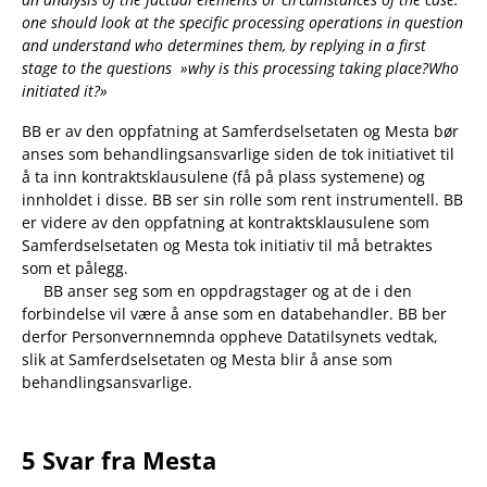
one should look at the specific processing operations in question
and understand who determines them, by replying in a first
stage to the questions »why is this processing taking place?
Who
initiated it?»
BB er av den oppfatning at Samferdselsetaten og Mesta bør
anses som behandlingsansvarlige siden de tok initiativet til
å ta inn kontraktsklausulene (få på plass systemene) og
innholdet i disse. BB ser sin rolle som rent instrumentell. BB
er videre av den oppfatning at kontraktsklausulene som
Samferdselsetaten og Mesta tok initiativ til må betraktes
som et pålegg.
BB anser seg som en oppdragstager og at de i den
forbindelse vil være å anse som en databehandler. BB ber
derfor Personvernnemnda oppheve Datatilsynets vedtak,
slik at Samferdselsetaten og Mesta blir å anse som
behandlingsansvarlige.
5 Svar fra Mesta