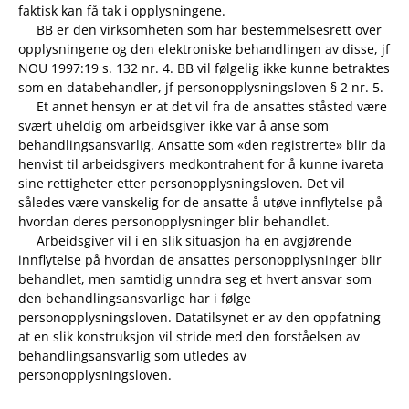
faktisk kan få tak i opplysningene.
BB er den virksomheten som har bestemmelsesrett over
opplysningene og den elektroniske behandlingen av disse, jf
NOU 1997:19 s. 132 nr. 4. BB vil følgelig ikke kunne betraktes
som en databehandler, jf personopplysningsloven § 2 nr. 5.
Et annet hensyn er at det vil fra de ansattes ståsted være
svært uheldig om arbeidsgiver ikke var å anse som
behandlingsansvarlig. Ansatte som «den registrerte» blir da
henvist til arbeidsgivers medkontrahent for å kunne ivareta
sine rettigheter etter personopplysningsloven. Det vil
således være vanskelig for de ansatte å utøve innflytelse på
hvordan deres personopplysninger blir behandlet.
Arbeidsgiver vil i en slik situasjon ha en avgjørende
innflytelse på hvordan de ansattes personopplysninger blir
behandlet, men samtidig unndra seg et hvert ansvar som
den behandlingsansvarlige har i følge
personopplysningsloven. Datatilsynet er av den oppfatning
at en slik konstruksjon vil stride med den forståelsen av
behandlingsansvarlig som utledes av
personopplysningsloven.