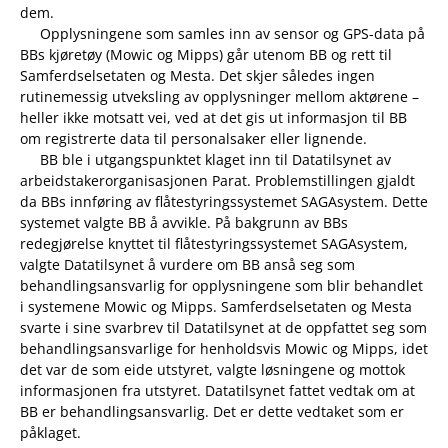
dem.
Opplysningene som samles inn av sensor og GPS-data på
BBs kjøretøy (Mowic og Mipps) går utenom BB og rett til
Samferdselsetaten og Mesta. Det skjer således ingen
rutinemessig utveksling av opplysninger mellom aktørene –
heller ikke motsatt vei, ved at det gis ut informasjon til BB
om registrerte data til personalsaker eller lignende.
BB ble i utgangspunktet klaget inn til Datatilsynet av
arbeidstakerorganisasjonen Parat. Problemstillingen gjaldt
da BBs innføring av flåtestyringssystemet SAGAsystem. Dette
systemet valgte BB å avvikle. På bakgrunn av BBs
redegjørelse knyttet til flåtestyringssystemet SAGAsystem,
valgte Datatilsynet å vurdere om BB anså seg som
behandlingsansvarlig for opplysningene som blir behandlet
i systemene Mowic og Mipps. Samferdselsetaten og Mesta
svarte i sine svarbrev til Datatilsynet at de oppfattet seg som
behandlingsansvarlige for henholdsvis Mowic og Mipps, idet
det var de som eide utstyret, valgte løsningene og mottok
informasjonen fra utstyret. Datatilsynet fattet vedtak om at
BB er behandlingsansvarlig. Det er dette vedtaket som er
påklaget.