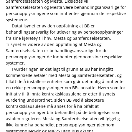
Samferdselsetaten og Mesta. Likeledes vil
Samferdselsetaten og Mesta være behandlingsansvarlige for
personopplysningene som innhentes gjennom de respektive
systemene.
Datatilsynet er av den oppfatning at BB er
behandlingsansvarlig for utlevering av personopplysninger
fra sine kjøretøy til hhv. Mesta og Samferdselsetaten.
Tilsynet er videre av den oppfatning at Mesta og
Samferdselsetaten er behandlingsansvarlige for de
personopplysninger de innhenter gjennom sine respektive
systemer.
I vurderingen er det lagt til grunn at BB har inngått
kommersielle avtaler med Mesta og Samferdselsetaten, og
tillatt de å installere enheter som gjør det mulig å innhente
en rekke personopplysninger om BBs ansatte. Hvem som tok
initiativ til å innta kontraktsklausulene er etter tilsynets
vurdering underordnet, siden BB ved å akseptere
kontraktsklausulene må anses for å ha bifalt at
personopplysninger blir behandlet på de betingelser som
avtalen regulerer. Mesta og Samferdselsetaten vil følgelig
ikke kunne ha behandlet personopplysninger gjennom
systemene Mowic og MIPPS uten BBs aksept.