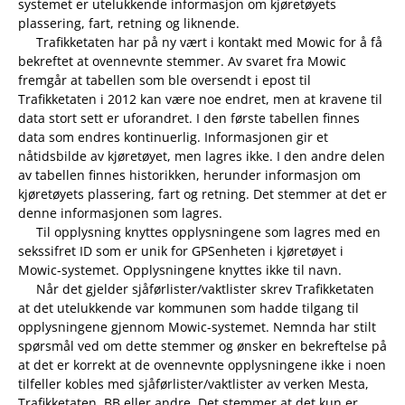
systemet er utelukkende informasjon om kjøretøyets
plassering, fart, retning og liknende.
Trafikketaten har på ny vært i kontakt med Mowic for å få
bekreftet at ovennevnte stemmer. Av svaret fra Mowic
fremgår at tabellen som ble oversendt i epost til
Trafikketaten i 2012 kan være noe endret, men at kravene til
data stort sett er uforandret. I den første tabellen finnes
data som endres kontinuerlig. Informasjonen gir et
nåtidsbilde av kjøretøyet, men lagres ikke. I den andre delen
av tabellen finnes historikken, herunder informasjon om
kjøretøyets plassering, fart og retning. Det stemmer at det er
denne informasjonen som lagres.
Til opplysning knyttes opplysningene som lagres med en
sekssifret ID som er unik for GPS­enheten i kjøretøyet i
Mowic-systemet. Opplysningene knyttes ikke til navn.
Når det gjelder sjåførlister/vaktlister skrev Trafikketaten
at det utelukkende var kommunen som hadde tilgang til
opplysningene gjennom Mowic-systemet. Nemnda har stilt
spørsmål ved om dette stemmer og ønsker en bekreftelse på
at det er korrekt at de ovennevnte opplysningene ikke i noen
tilfeller kobles med sjåførlister/vaktlister av verken Mesta,
Trafikketaten, BB eller andre. Det stemmer at det kun er