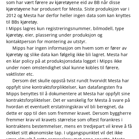
som har vært førere av kjøretøyene eid av BB når disse
kjøretøyene har produsert for Mesta. Siste produksjon var i
2012 og Mesta har derfor heller ingen data som kan knyttes
til BBs kjøretøy.
I Mipps lagres kun registreringsnummer, bilmodell, type
kjøretøy, eier, plassering under produksjon og
kontaktperson for montering av utstyr.
Mipps har ingen informasjon om hvem som er fører av
kjøretøy og slike data kan følgelig ikke bli lagret. Mesta har
en klar policy på at produksjonsdata logget i Mipps ikke
under noen omstendighet skal kunne kobles til førere,
vaktlister etc.
Dersom det skulle oppstå tvist rundt hvorvidt Mesta har
oppfylt sine kontraktsforpliktelser, kan datafangsten fra
Mipps benyttes til å dokumentere at Mesta har oppfylt sine
kontraktsforpliktelser. Det er vanskelig for Mesta å svare på
hvordan et eventuelt erstatningskrav vil bli beregnet, da
dette er opp til den som fremmer kravet. Dersom byggherre
fremmer krav vil kravets størrelse som oftest forankres i
kontraktens bestemmelser, mens en tredjepart vil kreve å få
dekket sitt økonomiske tap. I utgangspunktet vil det ikke