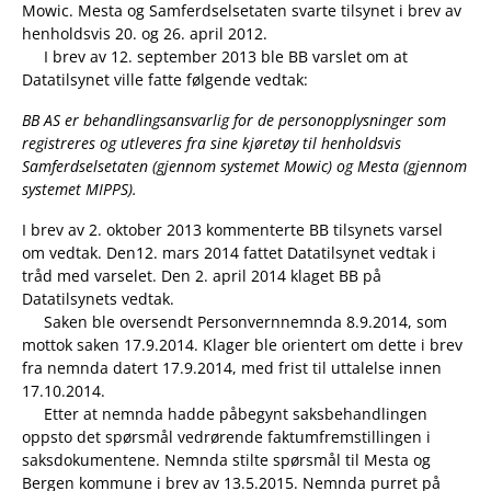
Mowic. Mesta og Samferdselsetaten svarte tilsynet i brev av
henholdsvis 20. og 26. april 2012.
I brev av 12. september 2013 ble BB varslet om at
Datatilsynet ville fatte følgende vedtak:
BB AS er behandlingsansvarlig for de personopplysninger som
registreres og utleveres fra sine kjøretøy til henholdsvis
Samferdselsetaten (gjennom systemet Mowic) og Mesta (gjennom
systemet MIPPS).
I brev av 2. oktober 2013 kommenterte BB tilsynets varsel
om vedtak. Den12. mars 2014 fattet Datatilsynet vedtak i
tråd med varselet. Den 2. april 2014 klaget BB på
Datatilsynets vedtak.
Saken ble oversendt Personvernnemnda 8.9.2014, som
mottok saken 17.9.2014. Klager ble orientert om dette i brev
fra nemnda datert 17.9.2014, med frist til uttalelse innen
17.10.2014.
Etter at nemnda hadde påbegynt saksbehandlingen
oppsto det spørsmål vedrørende faktumfremstillingen i
saksdokumentene. Nemnda stilte spørsmål til Mesta og
Bergen kommune i brev av 13.5.2015. Nemnda purret på