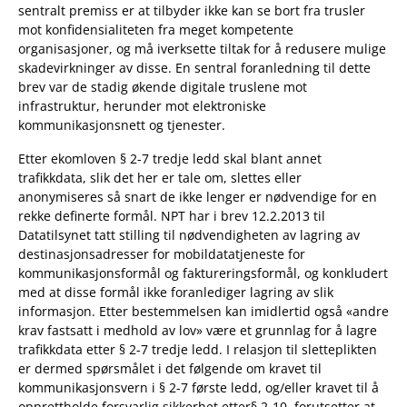
sentralt premiss er at tilbyder ikke kan se bort fra trusler
mot konfidensialiteten fra meget kompetente
organisasjoner, og må iverksette tiltak for å redusere mulige
skadevirkninger av disse. En sentral foranledning til dette
brev var de stadig økende digitale truslene mot
infrastruktur, herunder mot elektroniske
kommunikasjonsnett og tjenester.
Etter ekomloven § 2-7 tredje ledd skal blant annet
trafikkdata, slik det her er tale om, slettes eller
anonymiseres så snart de ikke lenger er nødvendige for en
rekke definerte formål. NPT har i brev 12.2.2013 til
Datatilsynet tatt stilling til nødvendigheten av lagring av
destinasjonsadresser for mobildatatjeneste for
kommunikasjonsformål og faktureringsformål, og konkludert
med at disse formål ikke foranlediger lagring av slik
informasjon. Etter bestemmelsen kan imidlertid også «andre
krav fastsatt i medhold av lov» være et grunnlag for å lagre
trafikkdata etter § 2-7 tredje ledd. I relasjon til sletteplikten
er dermed spørsmålet i det følgende om kravet til
kommunikasjonsvern i § 2-7 første ledd, og/eller kravet til å
opprettholde forsvarlig sikkerhet etter§ 2-10, forutsetter at