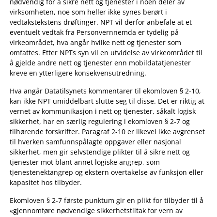
nødvendig for å sikre nett og tjenester i noen deler av
virksomheten, noe som heller ikke synes berørt i
vedtakstekstens drøftinger. NPT vil derfor anbefale at et
eventuelt vedtak fra Personvernnemda er tydelig på
virkeområdet, hva angår hvilke nett og tjenester som
omfattes. Etter NPTs syn vil en utvidelse av virkeområdet til
å gjelde andre nett og tjenester enn mobildatatjenester
kreve en ytterligere konsekvensutredning.
Hva angår Datatilsynets kommentarer til ekomloven § 2-10,
kan ikke NPT umiddelbart slutte seg til disse. Det er riktig at
vernet av kommunikasjon i nett og tjenester, såkalt logisk
sikkerhet, har en særlig regulering i ekomloven § 2-7 og
tilhørende forskrifter. Paragraf 2-10 er likevel ikke avgrenset
til hverken samfunnspålagte oppgaver eller nasjonal
sikkerhet, men gir selvstendige plikter til å sikre nett og
tjenester mot blant annet logiske angrep, som
tjenestenektangrep og ekstern overtakelse av funksjon eller
kapasitet hos tilbyder.
Ekomloven § 2-7 første punktum gir en plikt for tilbyder til å
«gjennomføre nødvendige sikkerhetstiltak for vern av