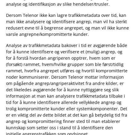
analyse og identifikasjon av slike hendelser/trusler.
Dersom Telenor ikke kan lagre trafikkmetadata over tid, kan
man ikke analysere og identifisere angrep, man vil ha sterkt
redusert evne til å begrense angrepet, og man vil ikke kunne
varsle angrepne/kompromitterte kunder.
Analyse av trafikkmetadata bakover i tid er avgjørende både
for å kunne identifisere og verifisere et (mulig) angrep, og
for å forstå hvordan angriperen opptrer, hvem som er
(forsøkt) rammet, hvem/hvilke grupper som ble først/tidlig
rammet, hvorfra angrepet utføres og hvortil kompromitterte
noder kommuniserer. Dersom Telenor mottar informasjon
om pågående angrep/angriperaktivitet fra andre kilder, er
det likeledes avgjørende for å kunne nyttiggjøre seg slik
informasjon at man kan analysere trafikkmetadata tilbake i
tid for å kunne identifisere allerede vellykkede angrep og
trolig kompromitterte kunder eller systemkomponenter. Det
er en viktig del av dette bildet at det kan gå betydelig tid fra
angrep og kompromittering finner sted til man etablerer
kunnskap som setter oss i stand til å identifisere den
initielle angrepstrafikken som ondsinnet.