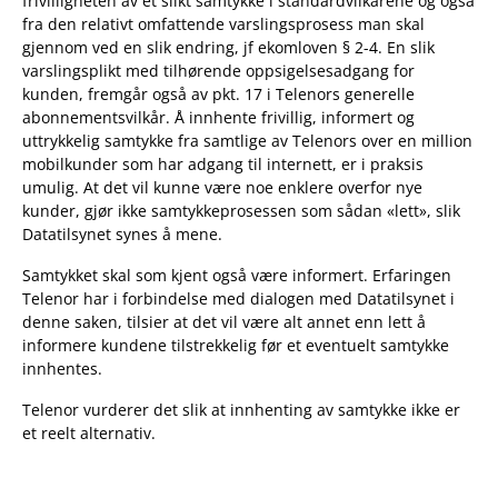
frivilligheten av et slikt samtykke i standardvilkårene og også
fra den relativt omfattende varslingsprosess man skal
gjennom ved en slik endring, jf ekomloven § 2-4. En slik
varslingsplikt med tilhørende oppsigelsesadgang for
kunden, fremgår også av pkt. 17 i Telenors generelle
abonnementsvilkår. Å innhente frivillig, informert og
uttrykkelig samtykke fra samtlige av Telenors over en million
mobilkunder som har adgang til internett, er i praksis
umulig. At det vil kunne være noe enklere overfor nye
kunder, gjør ikke samtykkeprosessen som sådan «lett», slik
Datatilsynet synes å mene.
Samtykket skal som kjent også være informert. Erfaringen
Telenor har i forbindelse med dialogen med Datatilsynet i
denne saken, tilsier at det vil være alt annet enn lett å
informere kundene tilstrekkelig før et eventuelt samtykke
innhentes.
Telenor vurderer det slik at innhenting av samtykke ikke er
et reelt alternativ.