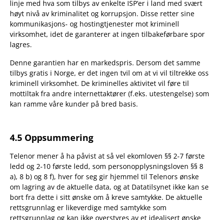
linje med hva som tilbys av enkelte ISP’er i land med svært
høyt nivå av kriminalitet og korrupsjon. Disse retter sine
kommunikasjons- og hostingtjenester mot kriminell
virksomhet, idet de garanterer at ingen tilbakeførbare spor
lagres.
Denne garantien har en markedspris. Dersom det samme
tilbys gratis i Norge, er det ingen tvil om at vi vil tiltrekke oss
kriminell virksomhet. De kriminelles aktivitet vil føre til
mottiltak fra andre internettaktører (f.eks. utestengelse) som
kan ramme våre kunder på bred basis.
4.5 Oppsummering
Telenor mener å ha påvist at så vel ekomloven §§ 2-7 første
ledd og 2-10 første ledd, som personopplysningsloven §§ 8
a), 8 b) og 8 f), hver for seg gir hjemmel til Telenors ønske
om lagring av de aktuelle data, og at Datatilsynet ikke kan se
bort fra dette i sitt ønske om å kreve samtykke. De aktuelle
rettsgrunnlag er likeverdige med samtykke som
rettsgrunnlag og kan ikke overstyres av et idealisert ønske