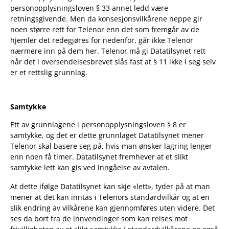
personopplysningsloven § 33 annet ledd være
retningsgivende. Men da konsesjonsvilkårene neppe gir
noen større rett for Telenor enn det som fremgår av de
hjemler det redegjøres for nedenfor, går ikke Telenor
nærmere inn på dem her. Telenor må gi Datatilsynet rett
når det i oversendelsesbrevet slås fast at § 11 ikke i seg selv
er et rettslig grunnlag.
Samtykke
Ett av grunnlagene i personopplysningsloven § 8 er
samtykke, og det er dette grunnlaget Datatilsynet mener
Telenor skal basere seg på, hvis man ønsker lagring lenger
enn noen få timer. Datatilsynet fremhever at et slikt
samtykke lett kan gis ved inngåelse av avtalen.
At dette ifølge Datatilsynet kan skje «lett», tyder på at man
mener at det kan inntas i Telenors standardvilkår og at en
slik endring av vilkårene kan gjennomføres uten videre. Det
ses da bort fra de innvendinger som kan reises mot