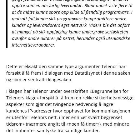
opptre som en ansvarlig leverandør. Blant annet viste flere til
at de måtte kunne spore opp kilde til fiendtlig programvare. I
motsatt fall kunne slik programvare kompromittere andre
kunder og leverandørers eget nettverk. Videre ble det anført
at mangel på slik oppfølging kunne undergrave seriøsiteten
ovenfor andre aktører på nettet, herunder også utenlandske
internettleverandører.
Dette er eksakt den samme type argumenter Telenor har
forsøkt å få frem i dialogen med Datatilsynet i denne saken
og som er sentralt i klagesaken.
I klagen har Telenor under overskriften «Begrunnelsen for
Telenors klage» forsøkt å få frem en rekke sikkerhetsmessige
aspekter som gjør det tvingende nødvendig å lagre
kundenes IP-adresser hvor opphavet for kommunikasjonen
er utenfor Telenors nett, i mer enn «et svært begrenset
tidsrom» (nærmere angitt til «noen få timer»), med mindre
det innhentes samtykke fra samtlige kunder.