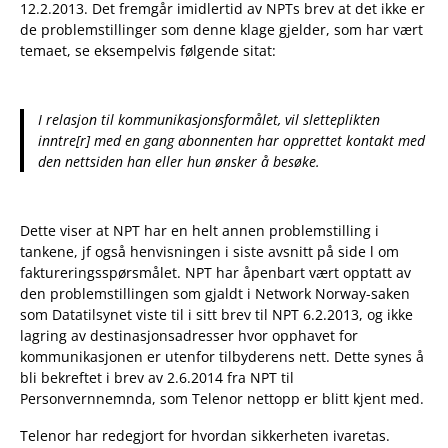
12.2.2013. Det fremgår imidlertid av NPTs brev at det ikke er
de problemstillinger som denne klage gjelder, som har vært
temaet, se eksempelvis følgende sitat:
I relasjon til kommunikasjonsformålet, vil sletteplikten
inntre[r] med en gang abonnenten har opprettet kontakt med
den nettsiden han eller hun ønsker å besøke.
Dette viser at NPT har en helt annen problemstilling i
tankene, jf også henvisningen i siste avsnitt på side l om
faktureringsspørsmålet. NPT har åpenbart vært opptatt av
den problemstillingen som gjaldt i Network Norway-saken
som Datatilsynet viste til i sitt brev til NPT 6.2.2013, og ikke
lagring av destinasjonsadresser hvor opphavet for
kommunikasjonen er utenfor tilbyderens nett. Dette synes å
bli bekreftet i brev av 2.6.2014 fra NPT til
Personvernnemnda, som Telenor nettopp er blitt kjent med.
Telenor har redegjort for hvordan sikkerheten ivaretas.