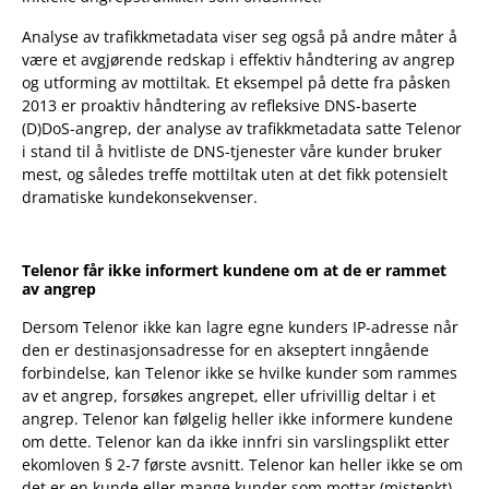
Analyse av trafikkmetadata viser seg også på andre måter å
være et avgjørende redskap i effektiv håndtering av angrep
og utforming av mottiltak. Et eksempel på dette fra påsken
2013 er proaktiv håndtering av refleksive DNS-baserte
(D)DoS-angrep, der analyse av trafikkmetadata satte Telenor
i stand til å hvitliste de DNS-tjenester våre kunder bruker
mest, og således treffe mottiltak uten at det fikk potensielt
dramatiske kundekonsekvenser.
Telenor får ikke informert kundene om at de er rammet
av angrep
Dersom Telenor ikke kan lagre egne kunders IP-adresse når
den er destinasjonsadresse for en akseptert inngående
forbindelse, kan Telenor ikke se hvilke kunder som rammes
av et angrep, forsøkes angrepet, eller ufrivillig deltar i et
angrep. Telenor kan følgelig heller ikke informere kundene
om dette. Telenor kan da ikke innfri sin varslingsplikt etter
ekomloven § 2-7 første avsnitt. Telenor kan heller ikke se om
det er en kunde eller mange kunder som mottar (mistenkt)