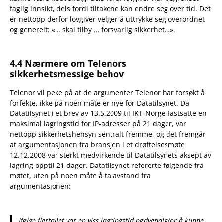
faglig innsikt, dels fordi tiltakene kan endre seg over tid. Det
er nettopp derfor lovgiver velger å uttrykke seg overordnet
og generelt: «… skal tilby … forsvarlig sikkerhet…».
4.4 Nærmere om Telenors
sikkerhetsmessige behov
Telenor vil peke på at de argumenter Telenor har forsøkt å
forfekte, ikke på noen måte er nye for Datatilsynet. Da
Datatilsynet i et brev av 13.5.2009 til IKT-Norge fastsatte en
maksimal lagringstid for IP-adresser på 21 dager, var
nettopp sikkerhetshensyn sentralt fremme, og det fremgår
at argumentasjonen fra bransjen i et drøftelsesmøte
12.12.2008 var sterkt medvirkende til Datatilsynets aksept av
lagring opptil 21 dager. Datatilsynet refererte følgende fra
møtet, uten på noen måte å ta avstand fra
argumentasjonen:
Ifølge flertallet var en viss lagringstid nødvendig/or å kunne