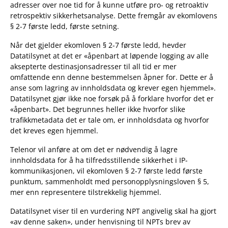
adresser over noe tid for å kunne utføre pro- og retroaktiv
retrospektiv sikkerhetsanalyse. Dette fremgår av ekomlovens
§ 2-7 første ledd, første setning.
Når det gjelder ekomloven § 2-7 første ledd, hevder
Datatilsynet at det er «åpenbart at løpende logging av alle
aksepterte destinasjonsadresser til all tid er mer
omfattende enn denne bestemmelsen åpner for. Dette er å
anse som lagring av innholdsdata og krever egen hjemmel».
Datatilsynet gjør ikke noe forsøk på å forklare hvorfor det er
«åpenbart». Det begrunnes heller ikke hvorfor slike
trafikkmetadata det er tale om, er innholdsdata og hvorfor
det kreves egen hjemmel.
Telenor vil anføre at om det er nødvendig å lagre
innholdsdata for å ha tilfredsstillende sikkerhet i IP-
kommunikasjonen, vil ekomloven § 2-7 første ledd første
punktum, sammenholdt med personopplysningsloven § 5,
mer enn representere tilstrekkelig hjemmel.
Datatilsynet viser til en vurdering NPT angivelig skal ha gjort
«av denne saken», under henvisning til NPTs brev av