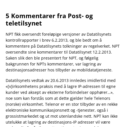
5 Kommentarer fra Post- og
teletilsynet
NPT fikk oversendt foreløpige versjoner av Datatilsynets
kontrollrapporter i brev 6.2.2013, og ble bedt om å
kommentere på Datatilsynets tolkninger av regelverket. NPT
oversendte sine kommentarer til Datatilsynet 12.2.2013.
Saken slik den ble presentert for NPT, og følgelig
bakgrunnen for NPTs kommentarer, var lagring av
destinasjonsadresser hos tilbyder av mobildatatjeneste.
Datatilsynets vedtak av 20.6.2013 innledes imidlertid med
«[v]irksomhetens praksis med å lagre IP-adressen til egne
kunder ved aksept av eksterne forbindelser opphører…»,
noe som kan forstås som at dette gjelder hele Telenors
(norske) virksomhet. Telenor er en stor tilbyder av en rekke
elektroniske kommunikasjonsnett og -tjenester, også i
grossistmarkedet og ut mot utenlandske nett. NPT kan ikke
utelukke at lagring av destinasjons-IP adresser vil være