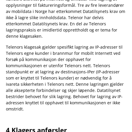
opplysninger til faktureringsformål. Tre av fire leverandører
av mobildata i Norge har etterkommet Datatilsynets krav om
ikke å lagre slike innholdsdata. Telenor har delvis
etterkommet Datatilsynets krav. En del av Telenors
lagringspraksis er imidlertid opprettholdt og er tema for
denne klagesaken.
Telenors klagesak gjelder spesifikt lagring av IP-adresser til
Telenors egne kunder i brannmur for mobilt Internett ved
forsøk på kommunikasjon der opphavet for
kommunikasjonen er utenfor Telenors nett. Telenors
standpunkt er at lagring av destinasjons-IPer (IP-adresser
som er knyttet til Telenors kunder) er nødvendig for å
ivareta sikkerheten i Telenors nett. Denne lagringen gjelder
alle aksepterte forbindelser og skjer løpende. Datatilsynet
bestrider behovet for slik lagring. Behovet for lagring av IP-
adressen knyttet til opphavet til kommunikasjonen er ikke
omstridt.
4 Klagers anførsler