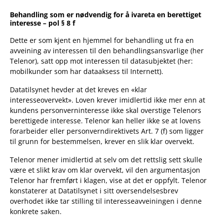
Behandling som er nødvendig for å ivareta en berettiget
interesse – pol § 8 f
Dette er som kjent en hjemmel for behandling ut fra en
avveining av interessen til den behandlingsansvarlige (her
Telenor), satt opp mot interessen til datasubjektet (her:
mobilkunder som har dataaksess til Internett).
Datatilsynet hevder at det kreves en «klar
interesseovervekt». Loven krever imidlertid ikke mer enn at
kundens personverninteresse ikke skal overstige Telenors
berettigede interesse. Telenor kan heller ikke se at lovens
forarbeider eller personverndirektivets Art. 7 (f) som ligger
til grunn for bestemmelsen, krever en slik klar overvekt.
Telenor mener imidlertid at selv om det rettslig sett skulle
være et slikt krav om klar overvekt, vil den argumentasjon
Telenor har fremført i klagen, vise at det er oppfylt. Telenor
konstaterer at Datatilsynet i sitt oversendelsesbrev
overhodet ikke tar stilling til interesseavveiningen i denne
konkrete saken.