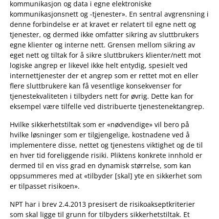
kommunikasjon og data i egne elektroniske
kommunikasjonsnett og -tjenester». En sentral avgrensning i
denne forbindelse er at kravet er relatert til egne nett og
tjenester, og dermed ikke omfatter sikring av sluttbrukers
egne klienter og interne nett. Grensen mellom sikring av
eget nett og tiltak for å sikre sluttbrukers klienter/nett mot
logiske angrep er likevel ikke helt entydig, spesielt ved
internettjenester der et angrep som er rettet mot en eller
flere sluttbrukere kan få vesentlige konsekvenser for
tjenestekvaliteten i tilbyders nett for øvrig. Dette kan for
eksempel være tilfelle ved distribuerte tjenestenektangrep.
Hvilke sikkerhetstiltak som er «nødvendige» vil bero på
hvilke løsninger som er tilgjengelige, kostnadene ved å
implementere disse, nettet og tjenestens viktighet og de til
en hver tid foreliggende risiki. Pliktens konkrete innhold er
dermed til en viss grad en dynamisk størrelse, som kan
oppsummeres med at «tilbyder [skal] yte en sikkerhet som
er tilpasset risikoen».
NPT har i brev 2.4.2013 presisert de risikoakseptkriterier
som skal ligge til grunn for tilbyders sikkerhetstiltak. Et