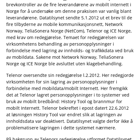
brevkontroller av de fire leverandørene av mobilt internett i
Norge for å undersøke om denne praksisen var vanlig blant
leverandørene. Datatilsynet sendte 5.1.2012 ut et brev til de
fire tilbyderne av mobile kommunikasjonsnett, Network
Norway, TeliaSonera Norge (NetCom), Telenor og ICE Norge,
med krav om redegjørelse. Temaet for redegjørelsen var
virksomhetens behandling av personopplysninger i
forbindelse med lagring av innholds- og trafikkdata ved bruk
av mobildata. Sakene mot Network Norway, TeliaSonera
Norge og ICE Norge ble avsluttet uten klagebehandling.
Telenor oversendte sin redegjørelse l.2.2012. Her redegjorde
virksomheten for sin lagring av personopplysninger i
forbindelse med mobildata/mobilt Internett. Her fremgikk
det at Telenor lagret personopplysninger i to systemer ved
bruk av mobilt bredbånd: History Tool og brannmur for
mobilt Internett. Telenor bekreftet i epost datert 22.6.2012
at løsningen History Tool var endret slik at lagringen av
innholdsdata var deaktivert. Datatilsynet valgte derfor ikke å
problematisere lagringen i dette systemet nærmere.
På bakgrunn av Telenors redegjørelse utformet Datatilsynet