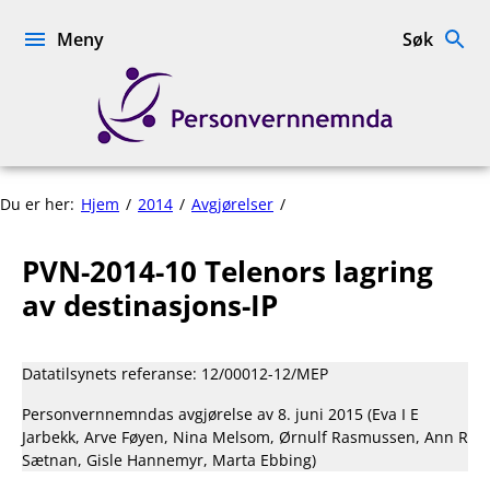
Hopp
til
Meny
Søk
innhold
Personvernnemnda
PVN-
Du er her:
Hjem
2014
Avgjørelser
2014-
10
PVN-2014-10 Telenors lagring
Telenors
lagring
av destinasjons-IP
av
destinasjons-
IP
Datatilsynets referanse: 12/00012-12/MEP
Personvernnemndas avgjørelse av 8. juni 2015 (Eva I E
Jarbekk, Arve Føyen, Nina Melsom, Ørnulf Rasmussen, Ann R
Sætnan, Gisle Hannemyr, Marta Ebbing)