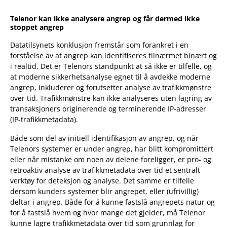
Telenor kan ikke analysere angrep og får dermed ikke
stoppet angrep
Datatilsynets konklusjon fremstår som forankret i en
forståelse av at angrep kan identifiseres tilnærmet binært og
i realtid. Det er Telenors standpunkt at så ikke er tilfelle, og
at moderne sikkerhetsanalyse egnet til å avdekke moderne
angrep, inkluderer og forutsetter analyse av trafikkmønstre
over tid. Trafikkmønstre kan ikke analyseres uten lagring av
transaksjoners originerende og terminerende IP-adresser
(IP-trafikkmetadata).
Både som del av initiell identifikasjon av angrep, og når
Telenors systemer er under angrep, har blitt kompromittert
eller når mistanke om noen av delene foreligger, er pro- og
retroaktiv analyse av trafikkmetadata over tid et sentralt
verktøy for deteksjon og analyse. Det samme er tilfelle
dersom kunders systemer blir angrepet, eller (ufrivillig)
deltar i angrep. Både for å kunne fastslå angrepets natur og
for å fastslå hvem og hvor mange det gjelder, må Telenor
kunne lagre trafikkmetadata over tid som grunnlag for