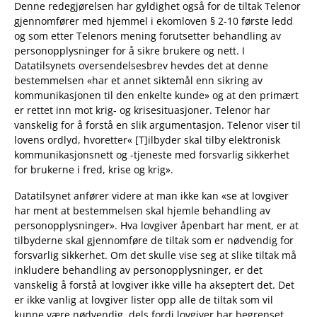
Denne redegjørelsen har gyldighet også for de tiltak Telenor
gjennomfører med hjemmel i ekomloven § 2-10 første ledd
og som etter Telenors mening forutsetter behandling av
personopplysninger for å sikre brukere og nett. I
Datatilsynets oversendelsesbrev hevdes det at denne
bestemmelsen «har et annet siktemål enn sikring av
kommunikasjonen til den enkelte kunde» og at den primært
er rettet inn mot krig- og krisesituasjoner. Telenor har
vanskelig for å forstå en slik argumentasjon. Telenor viser til
lovens ordlyd, hvoretter« [T]ilbyder skal tilby elektronisk
kommunikasjonsnett og -tjeneste med forsvarlig sikkerhet
for brukerne i fred, krise og krig».
Datatilsynet anfører videre at man ikke kan «se at lovgiver
har ment at bestemmelsen skal hjemle behandling av
personopplysninger». Hva lovgiver åpenbart har ment, er at
tilbyderne skal gjennomføre de tiltak som er nødvendig for
forsvarlig sikkerhet. Om det skulle vise seg at slike tiltak må
inkludere behandling av personopplysninger, er det
vanskelig å forstå at lovgiver ikke ville ha akseptert det. Det
er ikke vanlig at lovgiver lister opp alle de tiltak som vil
kunne være nødvendig, dels fordi lovgiver har begrenset