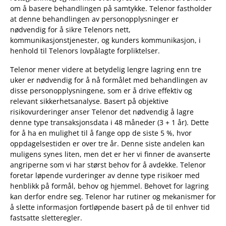
om å basere behandlingen på samtykke. Telenor fastholder
at denne behandlingen av personopplysninger er
nødvendig for å sikre Telenors nett,
kommunikasjonstjenester, og kunders kommunikasjon, i
henhold til Telenors lovpålagte forpliktelser.
Telenor mener videre at betydelig lengre lagring enn tre
uker er nødvendig for å nå formålet med behandlingen av
disse personopplysningene, som er å drive effektiv og
relevant sikkerhetsanalyse. Basert på objektive
risikovurderinger anser Telenor det nødvendig å lagre
denne type transaksjonsdata i 48 måneder (3 + 1 år). Dette
for å ha en mulighet til å fange opp de siste 5 %, hvor
oppdagelsestiden er over tre år. Denne siste andelen kan
muligens synes liten, men det er her vi finner de avanserte
angriperne som vi har størst behov for å avdekke. Telenor
foretar løpende vurderinger av denne type risikoer med
henblikk på formål, behov og hjemmel. Behovet for lagring
kan derfor endre seg. Telenor har rutiner og mekanismer for
å slette informasjon fortløpende basert på de til enhver tid
fastsatte sletteregler.