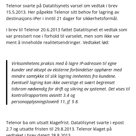
Telenor svarte på Datatilsynets varsel om vedtak i brev
15.5.2013. Her påpekte Telenor sitt behov for lagring av
destinasjons-IPer i inntil 21 dager for sikkerhetsformål.
I brev til Telenor 20.6.2013 fattet Datatilsynet et vedtak som
var presisert noe i forhold til varselet, men som ikke var
ment å inneholde realitetsendringer. Vedtaket lød:
Virksomhetens praksis med å lagre IP-adressen til egne
kunder ved aksept av eksterne forbindelser opphører med
mindre samtykke til slik lagring innhentes fra kundene.
Eventuell lagring kan ikke overstige et svært begrenset
tidsrom nødvendig for drift og sikring av systemet. Det vises til
kontrollrapportens avsnitt 3.4 og
personopplysningsloven§ 11, jf. § 8.
Telenor ba om utsatt klagefrist. Datatilsynet svarte i epost
2.7 og utsatte fristen til 29.8.2013. Telenor klaget på
vedtaket i brev datert 28.8.2013.