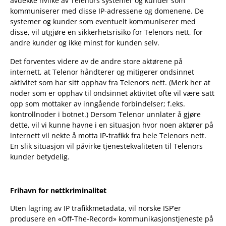
avdekke hvilke av Telenors systemer og kunder som
kommuniserer med disse IP-adressene og domenene. De
systemer og kunder som eventuelt kommuniserer med
disse, vil utgjøre en sikkerhetsrisiko for Telenors nett, for
andre kunder og ikke minst for kunden selv.
Det forventes videre av de andre store aktørene på
internett, at Telenor håndterer og mitigerer ondsinnet
aktivitet som har sitt opphav fra Telenors nett. (Merk her at
noder som er opphav til ondsinnet aktivitet ofte vil være satt
opp som mottaker av inngående forbindelser; f.eks.
kontrollnoder i botnet.) Dersom Telenor unnlater å gjøre
dette, vil vi kunne havne i en situasjon hvor noen aktører på
internett vil nekte å motta IP-trafikk fra hele Telenors nett.
En slik situasjon vil påvirke tjenestekvaliteten til Telenors
kunder betydelig.
Frihavn for nettkriminalitet
Uten lagring av IP trafikkmetadata, vil norske ISP’er
produsere en «Off-The-Record» kommunikasjonstjeneste på