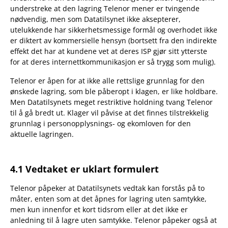
understreke at den lagring Telenor mener er tvingende
nødvendig, men som Datatilsynet ikke aksepterer,
utelukkende har sikkerhetsmessige formål og overhodet ikke
er diktert av kommersielle hensyn (bortsett fra den indirekte
effekt det har at kundene vet at deres ISP gjør sitt ytterste
for at deres internettkommunikasjon er så trygg som mulig).
Telenor er åpen for at ikke alle rettslige grunnlag for den
ønskede lagring, som ble påberopt i klagen, er like holdbare.
Men Datatilsynets meget restriktive holdning tvang Telenor
til å gå bredt ut. Klager vil påvise at det finnes tilstrekkelig
grunnlag i personopplysnings- og ekomloven for den
aktuelle lagringen.
4.1 Vedtaket er uklart formulert
Telenor påpeker at Datatilsynets vedtak kan forstås på to
måter, enten som at det åpnes for lagring uten samtykke,
men kun innenfor et kort tidsrom eller at det ikke er
anledning til å lagre uten samtykke. Telenor påpeker også at