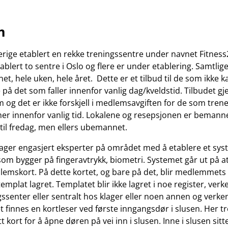
m
verige etablert en rekke treningssentre under navnet Fitness
ablert to sentre i Oslo og flere er under etablering. Samtlig
t, hele uken, hele året. Dette er et tilbud til de som ikke 
på det som faller innenfor vanlig dag/kveldstid. Tilbudet gje
og det er ikke forskjell i medlemsavgiften for de som tren
er innenfor vanlig tid. Lokalene og resepsjonen er bemann
il fredag, men ellers ubemannet.
klager engasjert eksperter på området med å etablere et sys
som bygger på fingeravtrykk, biometri. Systemet går ut på at
lemskort. På dette kortet, og bare på det, blir medlemmets
emplat lagret. Templatet blir ikke lagret i noe register, verke
gssenter eller sentralt hos klager eller noen annen og verke
t finnes en kortleser ved første inngangsdør i slusen. Her t
kort for å åpne døren på vei inn i slusen. Inne i slusen sitt