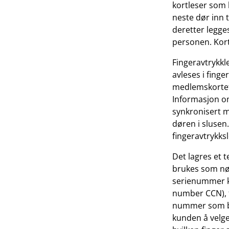
kortleser som 
neste dør inn 
deretter legge
personen. Kort
Fingeravtrykkl
avleses i finge
medlemskortet 
Informasjon om
synkronisert m
døren i slusen
fingeravtrykks
Det lagres et t
brukes som nøk
serienummer k
number CCN), f
nummer som bru
kunden å velge