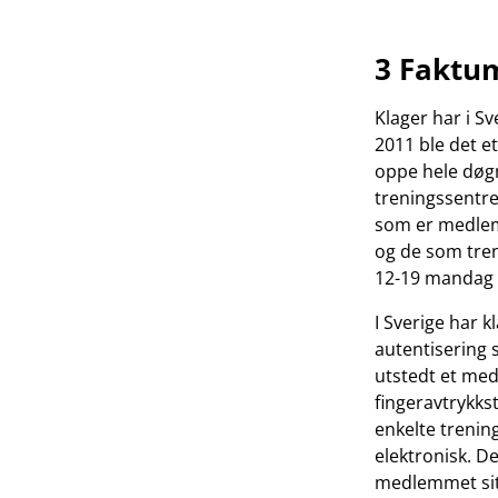
3 Faktu
Klager har i S
2011 ble det et
oppe hele døgne
treningssentre 
som er medlem 
og de som tren
12-19 mandag t
I Sverige har 
autentisering 
utstedt et med
fingeravtrykkst
enkelte trenin
elektronisk. De
medlemmet sitt 