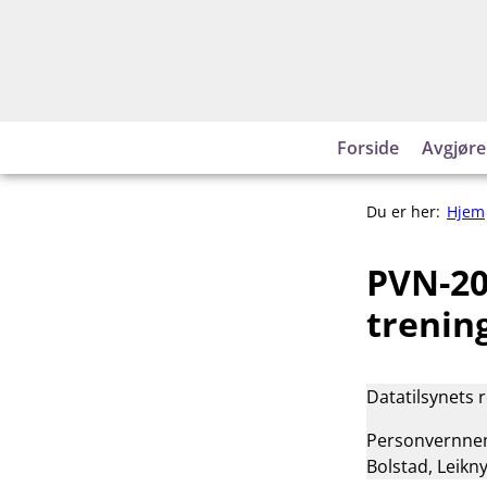
Hopp
til
innhold
Forside
Avgjøre
Du er her:
Hjem
PVN-20
trenin
Datatilsynets 
Personvernnemn
Bolstad, Leikn