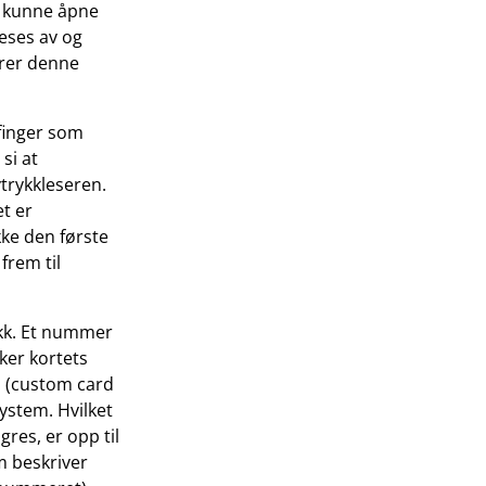
l kunne åpne
leses av og
ører denne
.
finger som
si at
trykkleseren.
t er
kke den første
frem til
rykk. Et nummer
ker kortets
 (custom card
ystem. Hvilket
es, er opp til
m beskriver