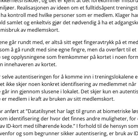
ikkerhetsrisikoer, og det er kjent at det forekommer misbruk
ljøer. Realisasjonen av ideen om et fulltidsåpent treningst
 ha kontroll med hvilke personer som er medlem. Klager har
hold samlet og enkeltvis gjør det nødvendig å ha et adgangs
 misbruk av medlemskort.
 går rundt med, er altså sitt eget fingeravtrykk på et me
om å gå rundt med sine egne fingre, men da overført til et 
re seg opplysningene som fremkommer på kortet i noen form
n innehaveren av kortet.
 selve autentiseringen for å komme inn i treningslokalene er
et ikke skjer noen konkret identifisering av medlemmet når
r inn gjennom slusene i lokalet. Det skjer kun en autentis
r medlem i kraft av bruken av sitt medlemskort.
r anført at ”Datatilsynet har lagt til grunn at biometriske lø
som identifisering der hvor det finnes andre muligheter, fo
v ID-kort med tilhørende kode.” I forhold til de hensyn som
 ovenfor og som begrunner sikker autentisering, er bruk av 