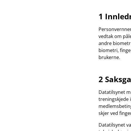
1 Innled
Personvernnemn
vedtak om påle
andre biometri
biometri, finge
brukerne.
2 Saksg
Datatilsynet m
treningskjede 
medlemsbetinge
skjer ved finge
Datatilsynet v