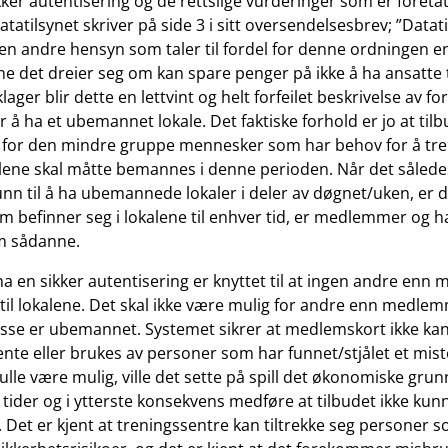
kker autentisering og de rettslige vurderinger som er foretat
atatilsynet skriver på side 3 i sitt oversendelsesbrev; ”Datat
oen andre hensyn som taler til fordel for denne ordningen e
ne det dreier seg om kan spare penger på ikke å ha ansatte t
klager blir dette en lettvint og helt forfeilet beskrivelse av 
 å ha et ubemannet lokale. Det faktiske forhold er jo at tilb
 for den mindre gruppe mennesker som har behov for å tr
kalene skal måtte bemannes i denne perioden. Når det sålede
unn til å ha ubemannede lokaler i deler av døgnet/uken, er de
m befinner seg i lokalene til enhver tid, er medlemmer og ha
om sådanne.
ha en sikker autentisering er knyttet til at ingen andre en
 til lokalene. Det skal ikke være mulig for andre enn medlem
isse er ubemannet. Systemet sikrer at medlemskort ikke kan 
ente eller brukes av personer som har funnet/stjålet et mist
lle være mulig, ville det sette på spill det økonomiske grun
tider og i ytterste konsekvens medføre at tilbudet ikke kun
 Det er kjent at treningssentre kan tiltrekke seg personer 