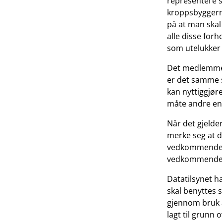
representere s
kroppsbyggermi
på at man skal
alle disse for
som utelukker
Det medlemmene
er det samme s
kan nyttiggjø
måte andre en
Når det gjelder
merke seg at d
vedkommende gå
vedkommende e
Datatilsynet ha
skal benyttes 
gjennom bruk a
lagt til grunn