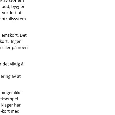
 av stoffer i
ilbud, bygger
 vurdert at
kontrollsystem
dlemskort. Det
kort. Ingen
 eller på noen
 det viktig å
ering av at
sninger ikke
r eksempel
 klager har
ID-kort med