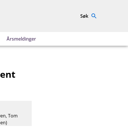
Søk
Årsmeldinger
jent
øyen, Tom
sen)