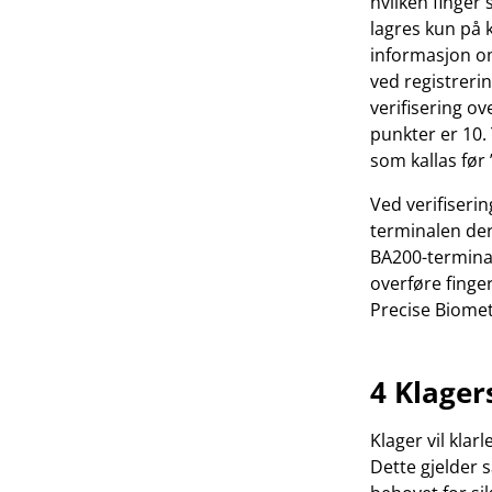
hvilken finger
lagres kun på 
informasjon o
ved registreri
verifisering ov
punkter er 10.
som kallas før
Ved verifiserin
terminalen der
BA200-terminal
overføre finger
Precise Biometr
4 Klager
Klager vil kla
Dette gjelder s