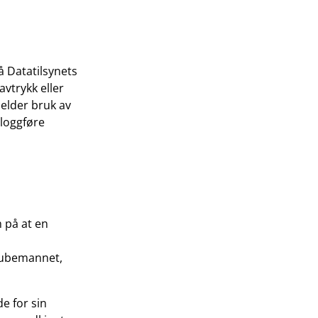
 Datatilsynets
vtrykk eller
elder bruk av
 loggføre
 på at en
r ubemannet,
e for sin