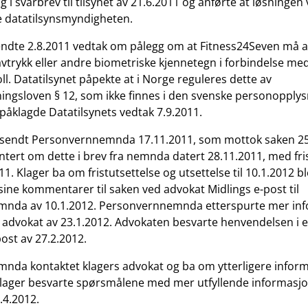
g i svarbrev til tilsynet av 21.6.2011 og anførte at løsningen
e datatilsynsmyndigheten.
endte 2.8.2011 vedtak om pålegg om at Fitness24Seven må a
avtrykk eller andre biometriske kjennetegn i forbindelse me
l. Datatilsynet påpekte at i Norge reguleres dette av
ngsloven § 12, som ikke finnes i den svenske personopplys
åklagde Datatilsynets vedtak 7.9.2011.
rsendt Personvernnemnda 17.11.2011, som mottok saken 25
ntert om dette i brev fra nemnda datert 28.11.2011, med frist
1. Klager ba om fristutsettelse og utsettelse til 10.1.2012 bl
sine kommentarer til saken ved advokat Midlings e-post til
nda av 10.1.2012. Personvernnemnda etterspurte mer info
rs advokat av 23.1.2012. Advokaten besvarte henvendelsen i e
post av 27.2.2012.
da kontaktet klagers advokat og ba om ytterligere inform
Klager besvarte spørsmålene med mer utfyllende informasjon
.4.2012.