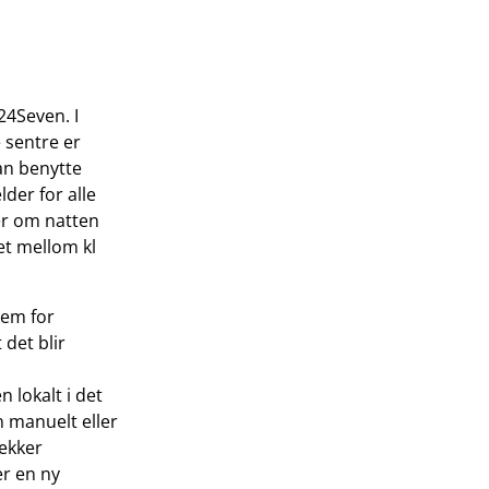
24Seven. I
e sentre er
kan benytte
lder for alle
er om natten
et mellom kl
tem for
 det blir
n lokalt i det
n manuelt eller
rekker
er en ny