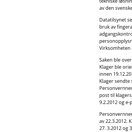
tekniske løsnin
av den svensk
Datatilsynet s
bruk av finger
adgangskontrol
personopplysni
Virksomheten p
Saken ble ove
Klager ble orie
innen 19.12.201
Klager sendte 
Personvernnem
post til klage
9.2.2012 og e-
Personvernnemn
av 22.3.2012. 
27. 3.2012 og 3