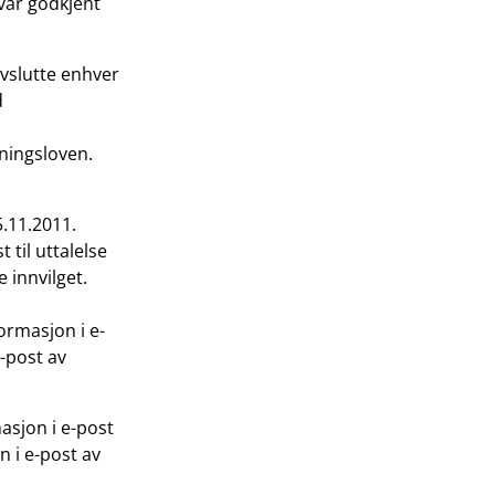
 var godkjent
vslutte enhver
d
ningsloven.
.11.2011.
 til uttalelse
e innvilget.
rmasjon i e-
-post av
asjon i e-post
 i e-post av