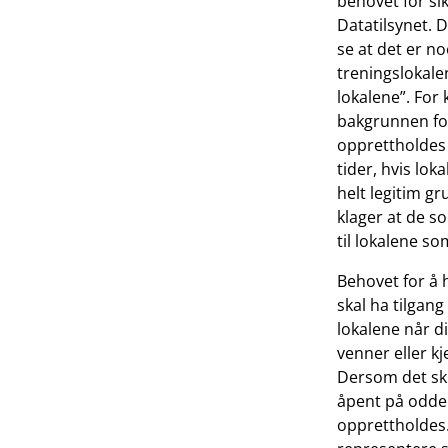
behovet for si
Datatilsynet. D
se at det er n
treningslokale
lokalene”. For 
bakgrunnen for
opprettholdes
tider, hvis lo
helt legitim gr
klager at de so
til lokalene s
Behovet for å 
skal ha tilgang
lokalene når d
venner eller kj
Dersom det sku
åpent på odde 
opprettholdes.