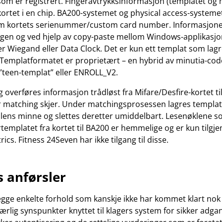
 som er registrert. Fingeravtrykksinformasjon (templatet o
kortet i en chip. BA200-systemet og physical access-systeme
m kortets serienummer/custom card number. Informasjone
ngen og ved hjelp av copy-paste mellom Windows-applikasjo
er Wiegand eller Data Clock. Det er kun ett templat som lagr
 Templatformatet er proprietært – en hybrid av minutia-co
 ”teen-templat” eller ENROLL_V2.
g overføres informasjon trådløst fra Mifare/Desfire-kortet ti
 matching skjer. Under matchingsprosessen lagres template
ens minne og slettes deretter umiddelbart. Lesenøklene so
templatet fra kortet til BA200 er hemmelige og er kun tilgje
ics. Fitness 24Seven har ikke tilgang til disse.
s anførsler
rlegge enkelte forhold som kanskje ikke har kommet klart nok 
ærlig synspunkter knyttet til klagers system for sikker adga