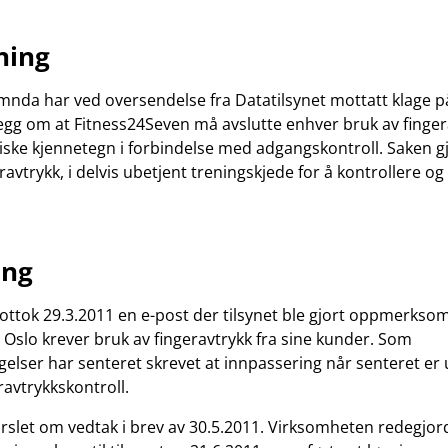
ning
da har ved oversendelse fra Datatilsynet mottatt klage på
gg om at Fitness24Seven må avslutte enhver bruk av fingera
ske kjennetegn i forbindelse med adgangskontroll. Saken gj
ravtrykk, i delvis ubetjent treningskjede for å kontrollere og
ang
ottok 29.3.2011 en e-post der tilsynet ble gjort oppmerksom
i Oslo krever bruk av fingeravtrykk fra sine kunder. Som
lser har senteret skrevet at innpassering når senteret e
ravtrykkskontroll.
arslet om vedtak i brev av 30.5.2011. Virksomheten redegjord