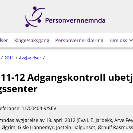
Personvernnemnda
lser
Klage/saksgang
Personvernerklæring
Om oss
PVN-
2011
Avgjørelser
2011-
12
11-12 Adgangskontroll ubet
Adgangskontroll
ubetjent
gssenter
treningssenter
referanse: 11/00404-9/SEV
das avgjørelse av 18. april 2012 (Eva I. E. Jarbekk, Arve F
y Øgrim, Gisle Hannemyr, Jostein Halgunset, Ørnulf Rasmus