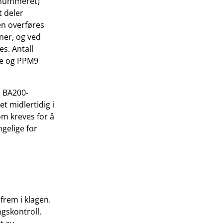
g nummeret)
t deler
n overføres
ner, og ved
es. Antall
de og PPM9
l BA200-
t midlertidig i
m kreves for å
ngelige for
frem i klagen.
ngskontroll,