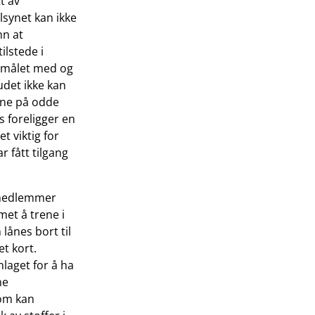
t av
ilsynet kan ikke
nn at
ilstede i
formålet med og
udet ikke kan
ene på odde
s foreligger en
t viktig for
r fått tilgang
n medlemmer
met å trene i
lånes bort til
et kort.
nlaget for å ha
ne
som kan