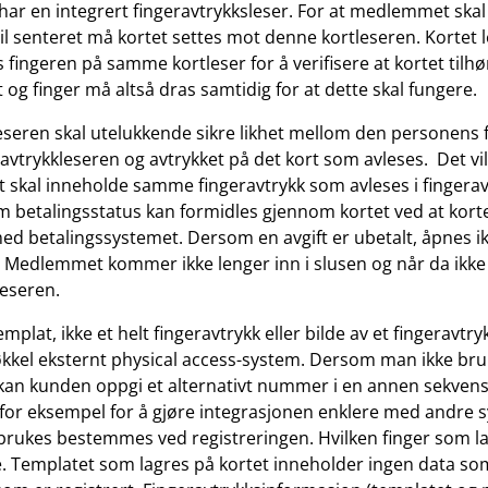
har en integrert fingeravtrykksleser. For at medlemmet ska
til senteret må kortet settes mot denne kortleseren. Kortet 
s fingeren på samme kortleser for å verifisere at kortet tilh
 og finger må altså dras samtidig for at dette skal fungere
eseren skal utelukkende sikre likhet mellom den personens 
ravtrykkleseren og avtrykket på det kort som avleses. Det vil 
skal inneholde samme fingeravtrykk som avleses i fingerav
 betalingsstatus kan formidles gjennom kortet ved at korte
ed betalingssystemet. Dersom en avgift er ubetalt, åpnes i
. Medlemmet kommer ikke lenger inn i slusen og når da ikke 
leseren.
emplat, ikke et helt fingeravtrykk eller bilde av et fingeravt
kel eksternt physical access-system. Dersom man ikke bru
an kunden oppgi et alternativt nummer i en annen sekvens
or eksempel for å gjøre integrasjonen enklere med andre s
kes bestemmes ved registreringen. Hvilken finger som lagr
. Templatet som lagres på kortet inneholder ingen data so