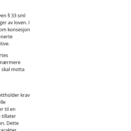
ven § 33 sml
er av loven. I
v om konsesjon
onerte
tive.
rtes
fr nærmere
 skal motta
ettholder krav
lle
r til en
tillater
on. Dette
karakter.