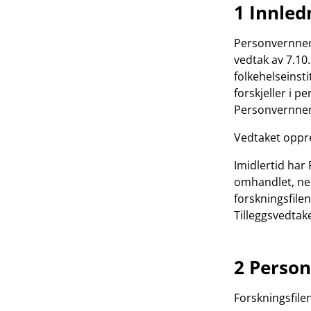
1 Innled
Personvernnemn
vedtak av 7.10
folkehelseinsti
forskjeller i 
Personvernnemn
Vedtaket oppre
Imidlertid har
omhandlet, nem
forskningsfile
Tilleggsvedtake
2 Perso
Forskningsfile