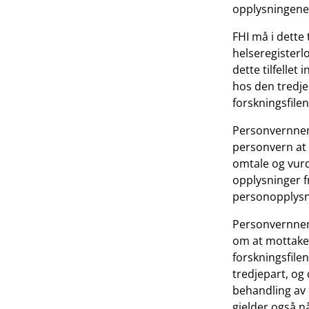
opplysningene
FHI må i dette 
helseregisterlo
dette tilfelle
hos den tredje
forskningsfilen
Personvernnem
personvern at 
omtale og vurd
opplysninger f
personopplysni
Personvernnemn
om at mottaker
forskningsfile
tredjepart, og 
behandling av 
gjelder også n