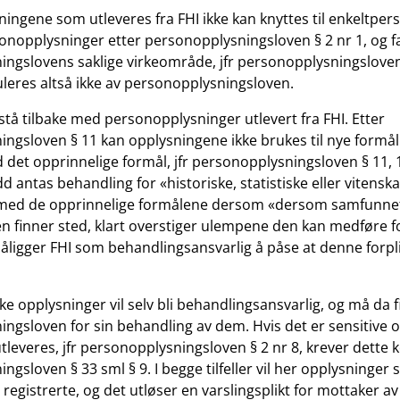
ingene som utleveres fra FHI ikke kan knyttes til enkeltpers
onopplysninger etter personopplysningsloven § 2 nr 1, og fa
ngslovens saklige virkeområde, jfr personopplysningsloven 
uleres altså ikke av personopplysningsloven.
 stå tilbake med personopplysninger utlevert fra FHI. Etter
ngsloven § 11 kan opplysningene ikke brukes til nye formå
det opprinnelige formål, jfr personopplysningsloven § 11, 1.
edd antas behandling for «historiske, statistiske eller vitensk
g med de opprinnelige formålene dersom «dersom samfunnets
n finner sted, klart overstiger ulempene den kan medføre f
påligger FHI som behandlingsansvarlig å påse at denne forpl
ke opplysninger vil selv bli behandlingsansvarlig, og må da 
ngsloven for sin behandling av dem. Hvis det er sensitive 
leveres, jfr personopplysningsloven § 2 nr 8, krever dette k
gsloven § 33 sml § 9. I begge tilfeller vil her opplysninger 
registrerte, og det utløser en varslingsplikt for mottaker av