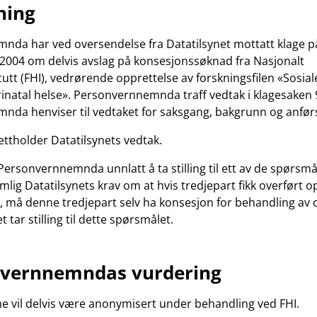
ning
da har ved oversendelse fra Datatilsynet mottatt klage på
.2004 om delvis avslag på konsesjonssøknad fra Nasjonalt
tutt (FHI), vedrørende opprettelse av forskningsfilen «Sosial
perinatal helse». Personvernnemnda traff vedtak i klagesaken 
da henviser til vedtaket for saksgang, bakgrunn og anførs
ttholder Datatilsynets vedtak.
 Personvernnemnda unnlatt å ta stilling til ett av de spørsmå
lig Datatilsynets krav om at hvis tredjepart fikk overført o
n, må denne tredjepart selv ha konsesjon for behandling av
t tar stilling til dette spørsmålet.
nvernnemndas vurdering
ne vil delvis være anonymisert under behandling ved FHI.