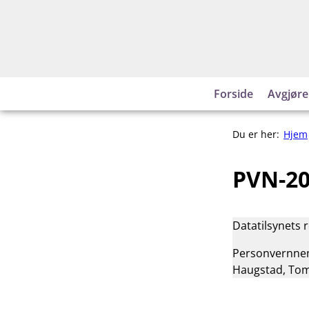
Hopp
til
innhold
Forside
Avgjøre
Du er her:
Hjem
PVN-20
Datatilsynets 
Personvernnemn
Haugstad, Tom B