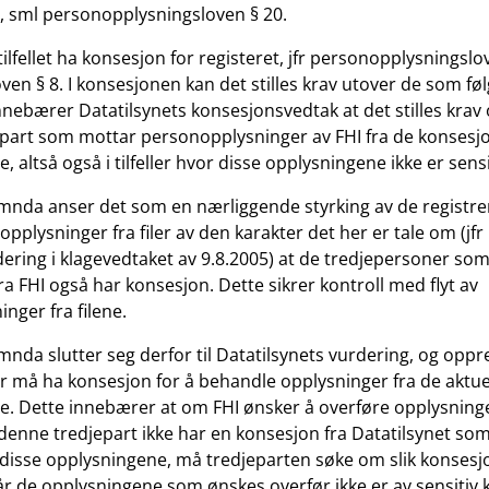
, sml personopplysningsloven § 20.
tilfellet ha konsesjon for registeret, jfr personopplysningslo
ven § 8. I konsesjonen kan det stilles krav utover de som følg
t innebærer Datatilsynets konsesjonsvedtak at det stilles kra
part som mottar personopplysninger av FHI fra de konsesj
e, altså også i tilfeller hvor disse opplysningene ikke er sensi
nda anser det som en nærliggende styrking av de registre
opplysninger fra filer av den karakter det her er tale om (j
ering i klagevedtaket av 9.8.2005) at de tredjepersoner som
ra FHI også har konsesjon. Dette sikrer kontroll med flyt av
nger fra filene.
da slutter seg derfor til Datatilsynets vurdering, og oppr
 må ha konsesjon for å behandle opplysninger fra de aktue
ne. Dette innebærer at om FHI ønsker å overføre opplysninge
denne tredjepart ikke har en konsesjon fra Datatilsynet som 
disse opplysningene, må tredjeparten søke om slik konsesj
år de opplysningene som ønskes overfør ikke er av sensitiv 