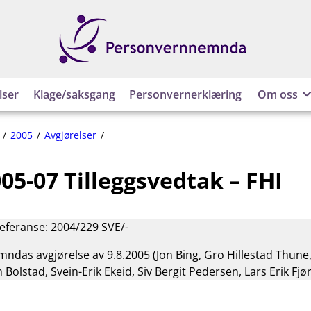
Personvernnemnda
lser
Klage/saksgang
Personvernerklæring
Om oss
PVN-
2005
Avgjørelser
2005-
07
05-07 Tilleggsvedtak – FHI
Tilleggsvedtak
–
FHI
referanse: 2004/229 SVE/-
das avgjørelse av 9.8.2005 (Jon Bing, Gro Hillestad Thune
olstad, Svein-Erik Ekeid, Siv Bergit Pedersen, Lars Erik Fjør