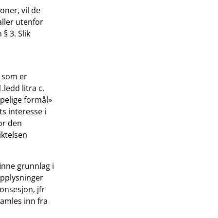
oner, vil de
ller utenfor
§ 3. Slik
l som er
ledd litra c.
apelige formål»
 interesse i
or den
iktelsen
finne grunnlag i
opplysninger
onsesjon, jfr
samles inn fra