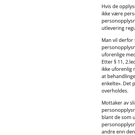
Hvis de opplysn
ikke være pers
personopplysni
utlevering reg
Man vil derfor
personopplysni
uforenlige med 
Etter § 11, 2.l
ikke uforenli
at behandlinge
enkelte». Det 
overholdes.
Mottaker av sli
personopplysni
blant de som ut
personopplysnin
andre enn den 