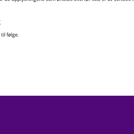
k
til følge.