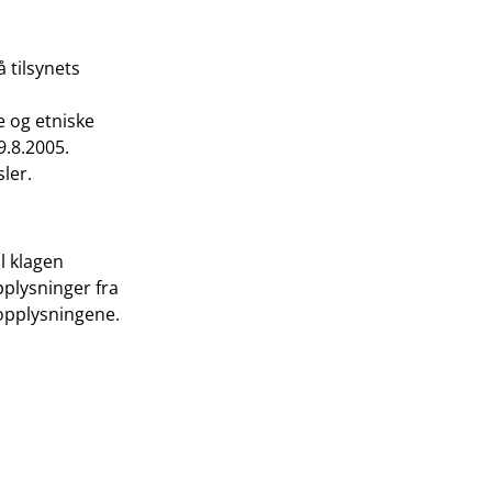
 tilsynets
e og etniske
9.8.2005.
ler.
l klagen
pplysninger fra
 opplysningene.