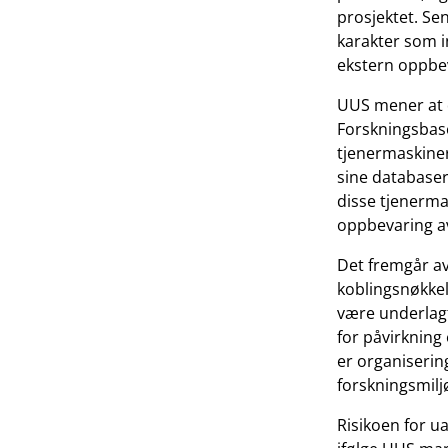
prosjektet. Se
karakter som i
ekstern oppbev
UUS mener at d
Forskningsbase
tjenermaskiner
sine databaser
disse tjenermas
oppbevaring a
Det fremgår av
koblingsnøkkel
være underlagt
for påvirkning
er organiserin
forskningsmilj
Risikoen for u