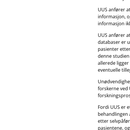
UUS anfører at
informasjon, o
informasjon i
UUS anfører at
databaser er u
pasienter etter
denne studien 
allerede ligge
eventuelle til
Unødvendighete
forskerne ved 
forskningspros
Fordi UUS er e
behandlingen a
etter selvpåfø
pasientene, og 