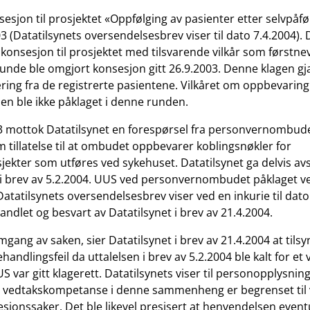
sjon til prosjektet «Oppfølging av pasienter etter selvpåfør
3 (Datatilsynets oversendelsesbrev viser til dato 7.4.2004). 
konsesjon til prosjektet med tilsvarende vilkår som førstnev
runde ble omgjort konsesjon gitt 26.9.2003. Denne klagen gj
ing fra de registrerte pasientene. Vilkåret om oppbevaring
en ble ikke påklaget i denne runden.
3 mottok Datatilsynet en forespørsel fra personvernombud
m tillatelse til at ombudet oppbevarer koblingsnøkler for
jekter som utføres ved sykehuset. Datatilsynet ga delvis av
 brev av 5.2.2004. UUS ved personvernombudet påklaget ve
Datatilsynets oversendelsesbrev viser ved en inkurie til dato
andlet og besvart av Datatilsynet i brev av 21.4.2004.
gang av saken, sier Datatilsynet i brev av 21.4.2004 at tils
handlingsfeil da uttalelsen i brev av 5.2.2004 ble kalt for et
S var gitt klagerett. Datatilsynets viser til personopplysnin
s vedtakskompetanse i denne sammenheng er begrenset til vil
sjonssaker. Det ble likevel presisert at henvendelsen even