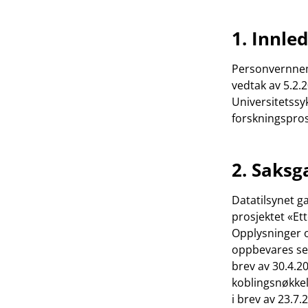
1. Innle
Personvernnemn
vedtak av 5.2.
Universitetssy
forskningspros
2. Saksg
Datatilsynet g
prosjektet «Ett
Opplysninger o
oppbevares sep
brev av 30.4.2
koblingsnøkkel
i brev av 23.7.