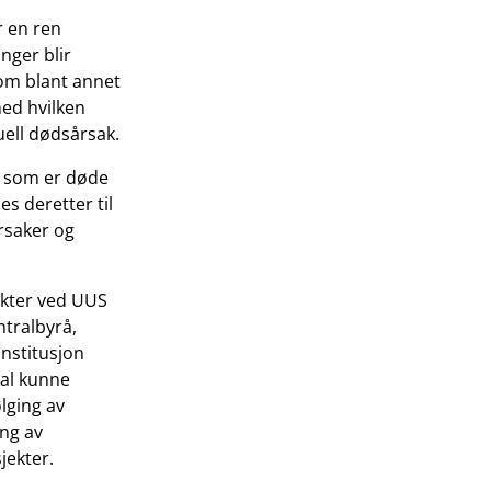
r en ren
nger blir
 om blant annet
med hvilken
uell dødsårsak.
m som er døde
s deretter til
rsaker og
ekter ved UUS
ntralbyrå,
institusjon
al kunne
lging av
ing av
jekter.