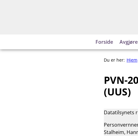
Hopp
til
innhold
Forside
Avgjøre
Du er her:
Hjem
PVN-20
(UUS)
Datatilsynets 
Personvernnemn
Stalheim, Hann