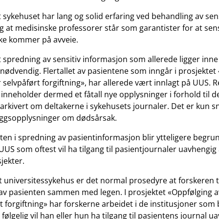
 sykehuset har lang og solid erfaring ved behandling av sens
g at medisinske professorer står som garantister for at sens
kke kommer på avveie.
 spredning av sensitiv informasjon som allerede ligger inne
nødvendig. Flertallet av pasientene som inngår i prosjektet
 selvpåført forgiftning», har allerede vært innlagt på UUS. Re
inneholder dermed et fåtall nye opplysninger i forhold til 
r arkivert om deltakerne i sykehusets journaler. Det er kun 
leggsopplysninger om dødsårsak.
n i spredning av pasientinformasjon blir ytteligere begru
UUS som oftest vil ha tilgang til pasientjournaler uavhengig
jekter.
t universitessykehus er det normal prosedyre at forskeren ta
v pasienten sammen med legen. I prosjektet «Oppfølging a
rt forgiftning» har forskerne arbeidet i de institusjoner som
følgelig vil han eller hun ha tilgang til pasientens journal u