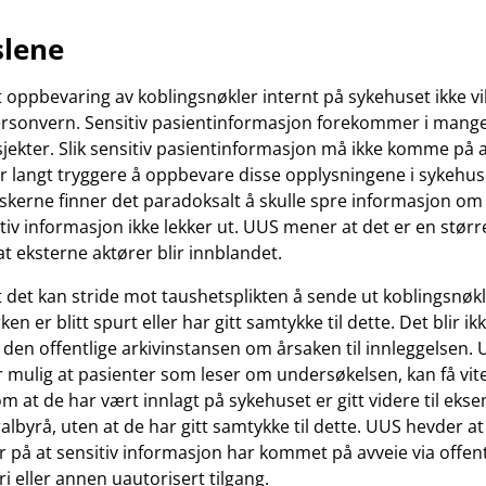
slene
 oppbevaring av koblingsnøkler internt på sykehuset ikke vi
ersonvern. Sensitiv pasientinformasjon forekommer i mang
jekter. Slik sensitiv pasientinformasjon må ikke komme på 
r langt tryggere å oppbevare disse opplysningene i sykehu
skerne finner det paradoksalt å skulle spre informasjon om 
itiv informasjon ikke lekker ut. UUS mener at det er en stør
t eksterne aktører blir innblandet.
 det kan stride mot taushetsplikten å sende ut koblingsnøkl
en er blitt spurt eller har gitt samtykke til dette. Det blir ikk
l den offentlige arkivinstansen om årsaken til innleggelsen
er mulig at pasienter som leser om undersøkelsen, kan få vite
m at de har vært innlagt på sykehuset er gitt videre til eks
ralbyrå, uten at de har gitt samtykke til dette. UUS hevder at
r på at sensitiv informasjon har kommet på avveie via offent
i eller annen uautorisert tilgang.