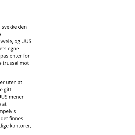
l svekke den
e
avveie, og UUS
sets egne
pasienter for
re trussel mot
er uten at
e gitt
. UUS mener
 at
empelvis
 det finnes
lige kontorer,