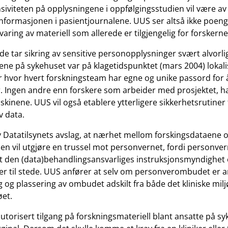
nsiviteten på opplysningene i oppfølgingsstudien vil være 
nformasjonen i pasientjournalene. UUS ser altså ikke poen
aring av materiell som allerede er tilgjengelig for forskerne
e tar sikring av sensitive personopplysninger svært alvorli
ne på sykehuset var på klagetidspunktet (mars 2004) lokali
 hvor hvert forskningsteam har egne og unike passord for å f
. Ingen andre enn forskere som arbeider med prosjektet, har
kinene. UUS vil også etablere ytterligere sikkerhetsrutiner 
v data.
 Datatilsynets avslag, at nærhet mellom forskingsdataene 
en vil utgjøre en trussel mot personvernet, fordi personve
 den (data)behandlingsansvarliges instruksjonsmyndighet 
 er til stede. UUS anfører at selv om personverombudet er 
g og plassering av ombudet adskilt fra både det kliniske milj
øet.
autorisert tilgang på forskningsmateriell blant ansatte på s