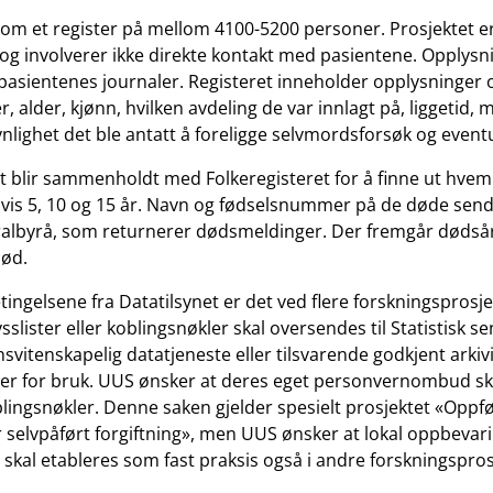
 om et register på mellom 4100-5200 personer. Prosjektet e
 og involverer ikke direkte kontakt med pasientene. Opplysni
 pasientenes journaler. Registeret inneholder opplysninger
 alder, kjønn, hvilken avdeling de var innlagt på, liggetid, 
nlighet det ble antatt å foreligge selvmordsforsøk og event
t blir sammenholdt med Folkeregisteret for å finne ut hve
vis 5, 10 og 15 år. Navn og fødselsnummer på de døde sende
tralbyrå, som returnerer dødsmeldinger. Der fremgår dødså
død.
tingelsene fra Datatilsynet er det ved flere forskningsprosj
ysslister eller koblingsnøkler skal oversendes til Statistisk se
vitenskapelig datatjeneste eller tilsvarende godkjent arkiv
er for bruk. UUS ønsker at deres eget personvernombud sk
ingsnøkler. Denne saken gjelder spesielt prosjektet «Oppfø
r selvpåført forgiftning», men UUS ønsker at lokal oppbevar
 skal etableres som fast praksis også i andre forskningspros