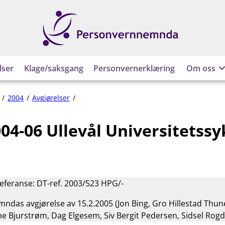
Personvernnemnda
lser
Klage/saksgang
Personvernerklæring
Om oss
PVN-
2004
Avgjørelser
2004-
06
04-06 Ullevål Universitetss
Ullevål
Universitetssykehus
(UUS)
referanse: DT-ref. 2003/523 HPG/-
das avgjørelse av 15.2.2005 (Jon Bing, Gro Hillestad Thun
e Bjurstrøm, Dag Elgesem, Siv Bergit Pedersen, Sidsel Rogd