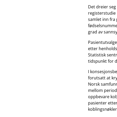
Det dreier seg
registerstudie
samlet inn fra
fødselsnummer,
grad av sannsy
Pasientutvalge
etter henholds
Statistisk sen
tidspunkt for 
I konsesjonsbe
forutsatt at kr
Norsk samfunns
mellom period
oppbevare kobl
pasienter ette
koblingsnøkler