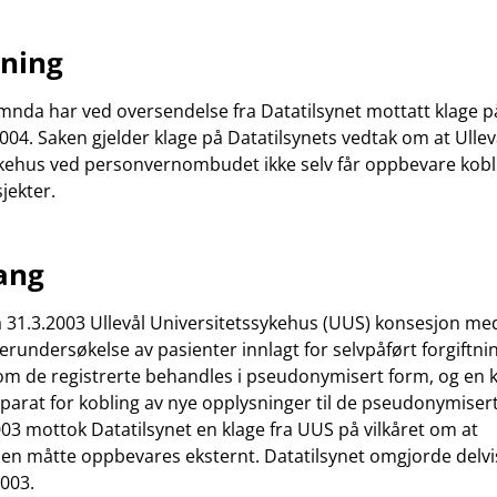
dning
da har ved oversendelse fra Datatilsynet mottatt klage på
2004. Saken gjelder klage på Datatilsynets vedtak om at Ullev
kehus ved personvernombudet ikke selv får oppbevare kobl
jekter.
ang
a 31.3.2003 Ullevål Universitetssykehus (UUS) konsesjon med v
erundersøkelse av pasienter innlagt for selvpåført forgiftni
m de registrerte behandles i pseudonymisert form, og en 
arat for kobling av nye opplysninger til de pseudonymiser
003 mottok Datatilsynet en klage fra UUS på vilkåret om at
en måtte oppbevares eksternt. Datatilsynet omgjorde delvis
2003.