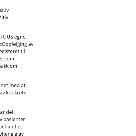
itiv
itiv
 i UUS egne
 «Oppfølging av
gisteret til
det som
snakk om
nnet med at
 av konkrete
r del i
v pasienter
 behandlet
avhengig av