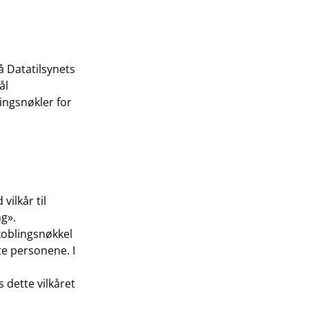
 Datatilsynets
ål
ingsnøkler for
ilkår til
ng».
koblingsnøkkel
te personene. I
 dette vilkåret