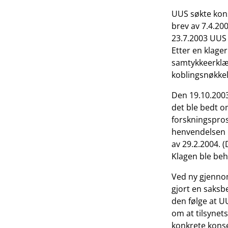
UUS søkte konse
brev av 7.4.200
23.7.2003 UUS 
Etter en klage
samtykkeerklær
koblingsnøkkel
Den 19.10.200
det ble bedt o
forskningspros
henvendelsen i
av 29.2.2004. (
Klagen ble beh
Ved ny gjennom
gjort en saksbe
den følge at UU
om at tilsynet
konkrete konse