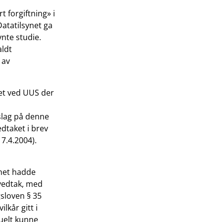
t forgiftning» i
Datatilsynet ga
nte studie.
aldt
 av
et ved UUS der
slag på denne
dtaket i brev
 7.4.2004).
ynet hadde
 vedtak, med
gsloven § 35
kår gitt i
tuelt kunne