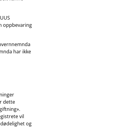
e UUS
ern oppbevaring
sonvernnemnda
emnda har ikke
ninger
r dette
giftning».
istrete vil
 dødelighet og