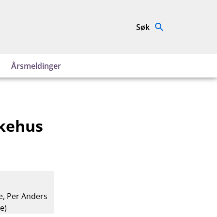
Søk
Årsmeldinger
ykehus
e, Per Anders
e)