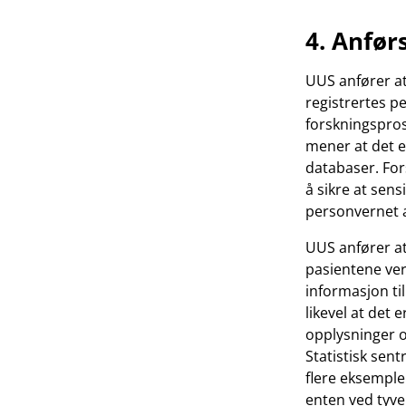
4. Anfør
UUS anfører at
registrertes p
forskningspros
mener at det e
databaser. For
å sikre at sens
personvernet a
UUS anfører at
pasientene verk
informasjon ti
likevel at det 
opplysninger o
Statistisk sent
flere eksemple
enten ved tyver