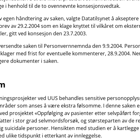
e i henhold til de to ovennevnte konsesjonsvedtak.
 egen håndtering av saken, valgte Datatilsynet å aksepter
brev av 29.2.2004 som en klage knyttet til vilkåret om ekst
ler, gitt ved konsesjon den 23.7.2003.
oversendte saken til Personvernnemnda den 9.9.2004. Per
l klager med frist for eventuelle kommenterer, 28.9.2004. N
igere dokumenter i saken.
um
kningsprosjekter ved UUS behandles sensitive personopplys
sområder som anses å være ekstra følsomme. I denne saken e
ved prosjektet «Oppfølging av pasienter etter selvpåført for
atter i stor grad selvmordsforsøk, og størsteparten av de reg
g suicidale personer. Hensikten med studien er å kartlegge
d ulike tidspunkt i etterkant av innleggelse.