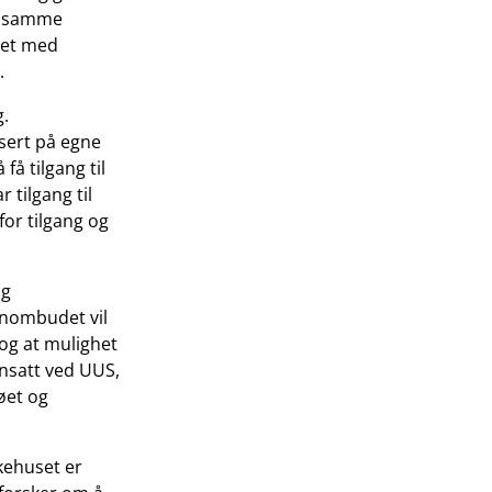
av samme
get med
.
g.
sert på egne
å tilgang til
 tilgang til
for tilgang og
og
rnombudet vil
og at mulighet
ansatt ved UUS,
øet og
ykehuset er