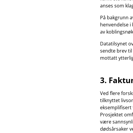
anses som klag
På bakgrunn av
henvendelse i 
av koblingsnøk
Datatilsynet 
sendte brev ti
mottatt ytterl
3. Fakt
Ved flere fors
tilknyttet liv
eksemplifisert 
Prosjektet omf
være sannsynli
dødsårsaker ve