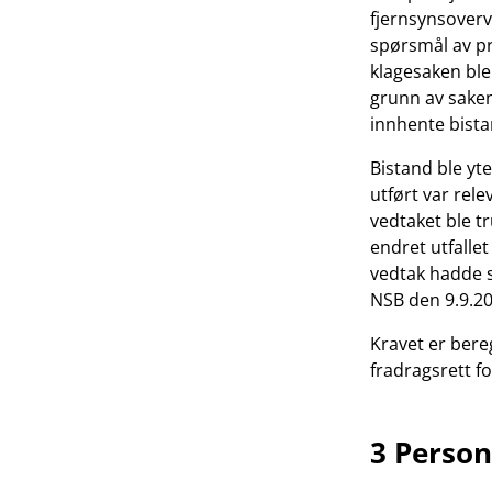
fjernsynsoverv
spørsmål av pr
klagesaken ble
grunn av saken
innhente bista
Bistand ble yte
utført var rel
vedtaket ble tr
endret utfalle
vedtak hadde s
NSB den 9.9.20
Kravet er bere
fradragsrett f
3 Perso