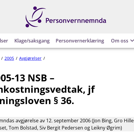
Personvernnemnda
lser
Klage/saksgang
Personvernerklæring
Om oss
PVN-
2005
Avgjørelser
2005-
13
05-13 NSB –
NSB
–
kostningsvedtak, jf
saksomkostningsvedtak,
jf
ningsloven § 36.
forvaltningsloven
§
36.
das avgjørelse av 12. september 2006 (Jon Bing, Gro Hill
set, Tom Bolstad, Siv Bergit Pedersen og Leikny Øgrim)