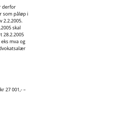
r derfor
r som påløp i
v 2.2.2005.
.2005 skal
t 28.2.2005
8 eks mva og
advokatsalær
r 27 001,- –