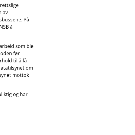
ettslige
n av
isbussene. På
 NSB å
t arbeid som ble
ioden før
hold til å få
Datatilsynet om
lsynet mottok
liktig og har