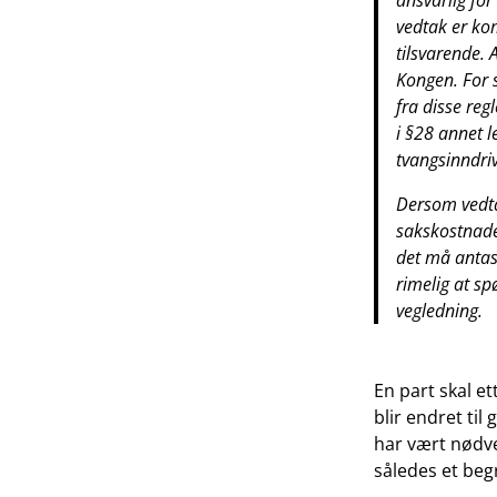
ansvarlig fo
vedtak er ko
tilsvarende. 
Kongen. For s
fra disse re
i §28 annet l
tvangsinndri
Dersom vedtak
sakskostnade
det må antas 
rimelig at s
vegledning.
En part skal et
blir endret ti
har vært nødve
således et beg