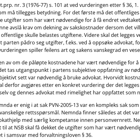
t.prp. nr. 3 (1976-77) s. 101 at ved vurderingen etter § 36, 1.
som må tillegges betydning. For det første må det offentlige
de utgifter som har vært nødvendige for å få endret vedtaket
unne avslå krav om dekning av sakskostnader dersom det vill
offentlige skulle belastes utgiftene. Videre skal det legges 
at parten pådro seg utgifter, f.eks. ved å oppsøke advokat, fo
urderingen spiller feilens art og sakens vanskegrad en vesen
en av om de påløpte kostnadene har vært nødvendige for å 
 det tas utgangspunkt i partens subjektive oppfatning av nø
objektivt sett var nødvendig å bruke advokat. Hvorvidt kost
l derfor avgjøres etter en konkret vurdering der det legges 
selv og dennes advokat med rimelighet har oppfattet som nat
nda er enig i at sak PVN-2005-13 var en kompleks sak som
g vanskelige rettsspørsmål. Nemnda finner således at det var 
okathjelp med særlig kompetanse innen personvernrett. 
til at NSB skal få dekket de utgifter som har vært nødvendig
t i samsvar med forvaltningsloven § 36.