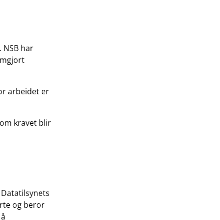
. NSB har
omgjort
r arbeidet er
om kravet blir
 Datatilsynets
erte og beror
 å