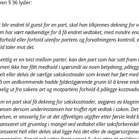
en § 36 lyder:
 blir endret til gunst for en part, skal han tilkjennes dekning for v
m har vært nødvendige for å få endret vedtaket, med mindre end
forhold eller forhold utenfor partens og forvaltningens kontroll, 
ld taler mot det.
entlig er en tvist mellom parter, kan den part som har satt fram
, men ikke har fått medhold i spørsmål av noen betydning, pålegg
lt eller delvis de særlige sakskostnader som kravet har ført med 
på om vedkommende hadde fyldestgjørende grunn til å kreve endr
melig ut fra sakens art og motpartens forhold å pålegge kostnads
m en part skal få dekning for sakskostnader, avgjøres av klagei
ansen dersom underinstansen har truffet nytt vedtak i saken. De
elsen, er ansvarlig for at det offentliges utgifter etter første ledd
ansvaret sitt grunnlag i mangel ved vedtaket eller saksforberede
 ansvaret helt eller delvis skal ligge hos det eller de avgjørsorgan