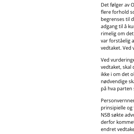
Det følger av O
flere forhold 
begrenses til 
adgang til å k
rimelig om det 
var forståelig 
vedtaket. Ved v
Ved vurdering
vedtaket, skal
ikke i om det 
nødvendige ska
på hva parten 
Personvernnem
prinsipielle o
NSB søkte adv
derfor kommet 
endret vedtake