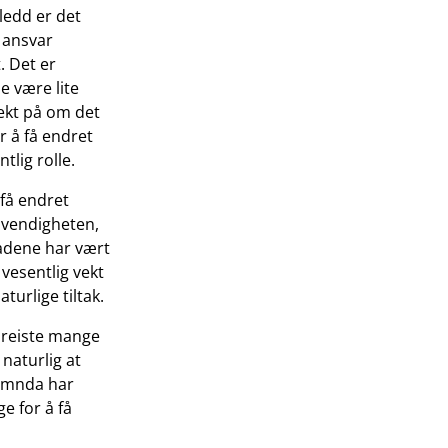
 ledd er det
s ansvar
. Det er
e være lite
vekt på om det
r å få endret
tlig rolle.
få endret
dvendigheten,
nadene har vært
vesentlig vekt
urlige tiltak.
 reiste mange
naturlig at
Nemnda har
e for å få