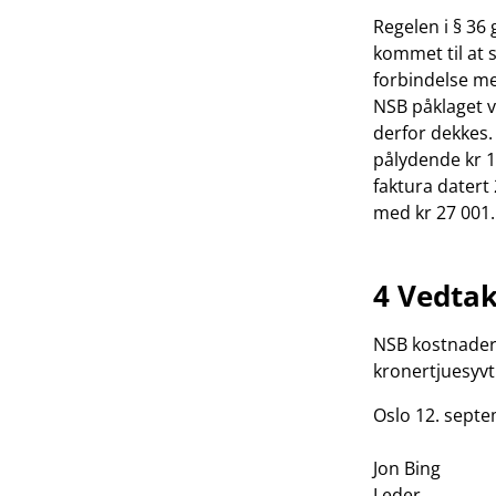
Regelen i § 36 
kommet til at 
forbindelse me
NSB påklaget v
derfor dekkes.
pålydende kr 1
faktura datert
med kr 27 001.
4 Vedta
NSB kostnader 
kronertjuesyv
Oslo 12. sept
Jon Bing
Leder