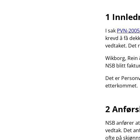
1 Innled
I sak
PVN-2005
krevd å få dek
vedtaket. Det r
Wikborg, Rein 
NSB blitt faktu
Det er Personv
etterkommet.
2 Anførs
NSB anfører at
vedtak. Det an
ofte på skjønn