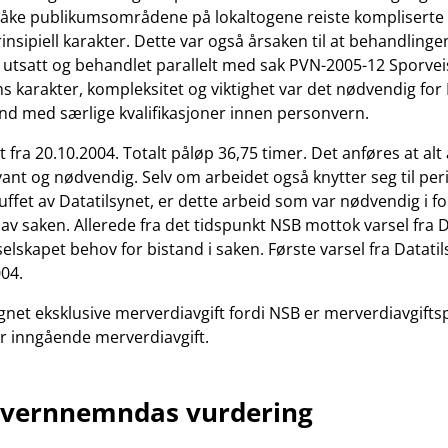
åke publikumsområdene på lokaltogene reiste kompliserte r
insipiell karakter. Dette var også årsaken til at behandlinge
 utsatt og behandlet parallelt med sak PVN-2005-12 Sporve
s karakter, kompleksitet og viktighet var det nødvendig for
nd med særlige kvalifikasjoner innen personvern.
t fra 20.10.2004. Totalt påløp 36,75 timer. Det anføres at al
evant og nødvendig. Selv om arbeidet også knytter seg til per
uffet av Datatilsynet, er dette arbeid som var nødvendig i for
t av saken. Allerede fra det tidspunkt NSB mottok varsel fra 
elskapet behov for bistand i saken. Første varsel fra Datati
04.
gnet eksklusive merverdiavgift fordi NSB er merverdiavgiftsp
or inngående merverdiavgift.
nvernnemndas vurdering