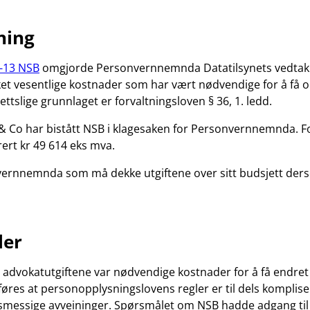
ning
-13 NSB
omgjorde Personvernnemnda Datatilsynets vedtak
ket vesentlige kostnader som har vært nødvendige for å få 
ettslige grunnlaget er forvaltningsloven § 36, 1. ledd.
& Co har bistått NSB i klagesaken for Personvernnemnda. Fo
rert kr 49 614 eks mva.
ernnemnda som må dekke utgiftene over sitt budsjett ders
ler
 advokatutgiftene var nødvendige kostnader for å få endret
føres at personopplysningslovens regler er til dels komplis
smessige avveininger. Spørsmålet om NSB hadde adgang til