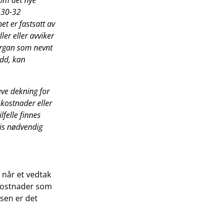
 om det nye
§30-32
et er fastsatt av
er eller avviker
organ som nevnt
edd, kan
eve dekning for
kostnader eller
lfelle finnes
gis nødvendig
g når et vedtak
e kostnader som
sen er det