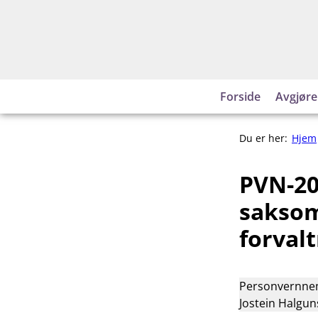
Hopp
til
innhold
Forside
Avgjøre
Du er her:
Hjem
PVN-20
saksom
forvalt
Personvernnemn
Jostein Halgun