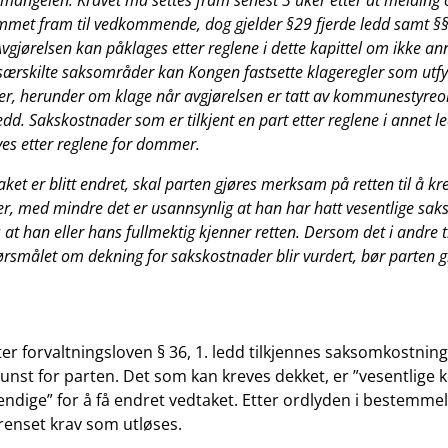
r mangelen. Kravet må settes fram senest 3 uker etter at melding
mmet fram til vedkommende, dog gjelder §29 fjerde ledd samt §
Avgjørelsen kan påklages etter reglene i dette kapittel om ikke ann
ærskilte saksområder kan Kongen fastsette klageregler som utfyll
gler, herunder om klage når avgjørelsen er tatt av kommunestyre
edd. Sakskostnader som er tilkjent en part etter reglene i annet l
ves etter reglene for dommer.
et er blitt endret, skal parten gjøres merksam på retten til å kr
r, med mindre det er usannsynlig at han har hatt vesentlige saks
at han eller hans fullmektig kjenner retten. Dersom det i andre ti
pørsmålet om dekning for sakskostnader blir vurdert, bør parten 
ter forvaltningsloven § 36, 1. ledd tilkjennes saksomkostnin
l gunst for parten. Det som kan kreves dekket, er ”vesentlig
ndige” for å få endret vedtaket. Etter ordlyden i bestemmel
renset krav som utløses.