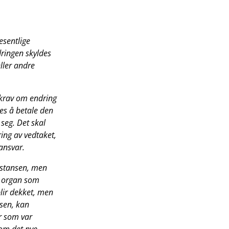
esentlige
ringen skyldes
eller andre
 krav om endring
es å betale den
seg. Det skal
ing av vedtaket,
ansvar.
nstansen, men
t organ som
 blir dekket, men
lsen, kan
er som var