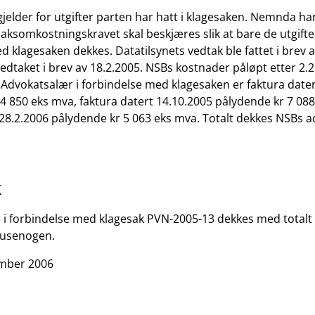
gjelder for utgifter parten har hatt i klagesaken. Nemnda ha
saksomkostningskravet skal beskjæres slik at bare de utgifte
d klagesaken dekkes. Datatilsynets vedtak ble fattet i brev a
edtaket i brev av 18.2.2005. NSBs kostnader påløpt etter 2.2
 Advokatsalær i forbindelse med klagesaken er faktura dater
4 850 eks mva, faktura datert 14.10.2005 pålydende kr 7 08
 28.2.2006 pålydende kr 5 063 eks mva. Totalt dekkes NSBs 
k
i forbindelse med klagesak PVN-2005-13 dekkes med totalt k
tusenogen.
ember 2006