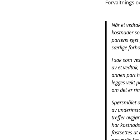
Forvaltningslov
Når et vedtak
kostnader so
partens eget 
særlige forho
I sak som ves
av et vedtak
annen part he
legges vekt 
om det er ri
Spørsmålet o
av underinst
treffer avgjør
har kostnads
fastsettes at